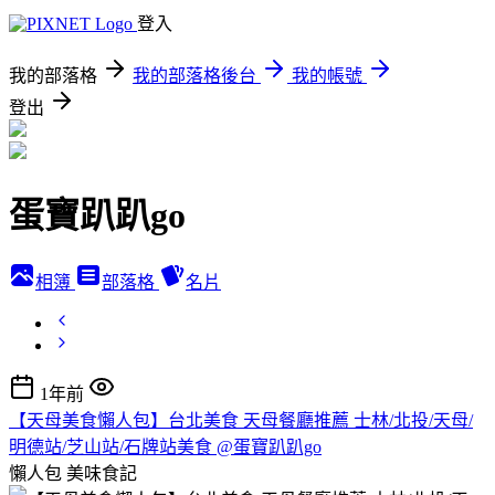
登入
我的部落格
我的部落格後台
我的帳號
登出
蛋寶趴趴go
相簿
部落格
名片
1年前
【天母美食懶人包】台北美食 天母餐廳推薦 士林/北投/天母/
明德站/芝山站/石牌站美食 @蛋寶趴趴go
懶人包
美味食記