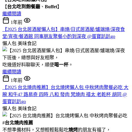
【
台北吃到飽餐廳
、
Buffet
】
繼續閱讀
1年前
【2025 台北居酒屋懶人包】串燒/日式居酒屋/爐端燒/深夜食
堂/宵夜/餐酒館 同事朋友聚餐小酌到深夜 @蛋寶趴趴go
懶人包
美味食記
下班後，總想與好友相聚，
吃幾道好料聊聊天，順便
喝一杯
。
繼續閱讀
1年前
【2025 台北燒肉推薦】台北燒烤懶人包 中秋烤肉聚餐必吃 大
腕 和牛47 路易奇 四時 八和 發肉 梵燒肉 禧太 老乾杯 胡同 @
蛋寶趴趴go
懶人包
美味食記
#
台北燒肉推薦
不想準備材料，又想輕輕鬆鬆吃
燒烤
的朋友有福了，