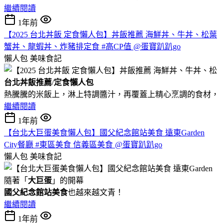
繼續閱讀
1年前
【2025 台北丼飯 定食懶人包】丼飯推薦 海鮮丼、牛丼、松葉
蟹丼、龍蝦丼、炸豬排定食 #高CP值 @蛋寶趴趴go
懶人包
美味食記
台北丼飯推薦
/
定食懶人包
熱騰騰的米飯上，淋上特調醬汁，再覆蓋上精心烹調的食材，
繼續閱讀
1年前
【台北大巨蛋美食懶人包】國父紀念館站美食 遠東Garden
City餐廳 #東區美食 信義區美食 @蛋寶趴趴go
懶人包
美味食記
隨著「
大巨蛋
」的開幕
國父紀念館站美食
也越來越文青！
繼續閱讀
1年前