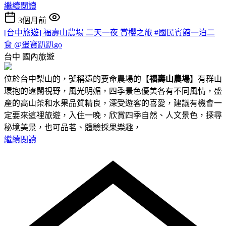
繼續閱讀
3個月前
[台中旅遊] 福壽山農場 二天一夜 賞櫻之旅 #國民賓館一泊二
食 @蛋寶趴趴go
台中
國內旅遊
位於台中梨山的，號稱遠的要命農場的【
福壽山農場
】有群山
環抱的遼闊視野，風光明媚，四季景色優美各有不同風情，盛
產的高山茶和水果品質精良，深受遊客的喜愛，建議有機會一
定要來這裡旅遊，入住一晚，欣賞四季自然、人文景色，探尋
秘境美景，也可品茗、體驗採果樂趣，
繼續閱讀