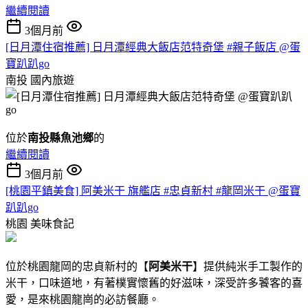
繼續閱讀
3個月前
[日月潭住宿推薦] 日月潭經典大飯店范特奇堡 #親子飯店 @蛋
寶趴趴go
南投
國內旅遊
位於
南投縣魚池鄉
的
繼續閱讀
3個月前
[桃園平鎮美食] 阿美米干 旗艦店 #忠貞新村 #龍岡米干 @蛋寶
趴趴go
桃園
美味食記
位於桃園龍岡的忠貞新村的【
阿美米干
】提供純米手工製作的
米干，口味道地，有著樸實懷舊的好滋味，深受許多饕客的喜
愛，是來桃園龍崗的必訪餐廳。