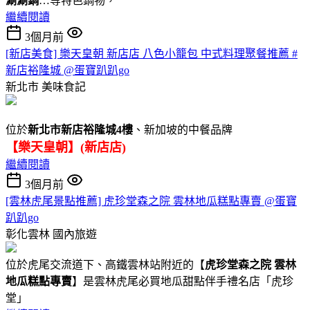
涮涮鍋
…等特色鍋物，
繼續閱讀
3個月前
[新店美食] 樂天皇朝 新店店 八色小籠包 中式料理聚餐推薦 #
新店裕隆城 @蛋寶趴趴go
新北市
美味食記
位於
新北市新店裕隆城4樓
、新加坡的中餐品牌
【樂天皇朝】(新店店)
繼續閱讀
3個月前
[雲林虎尾景點推薦] 虎珍堂森之院 雲林地瓜糕點專賣 @蛋寶
趴趴go
彰化雲林
國內旅遊
位於虎尾交流道下、高鐵雲林站附近的【
虎珍堂森之院 雲林
地瓜糕點專賣
】是雲林虎尾必買地瓜甜點伴手禮名店「虎珍
堂」