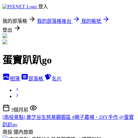
登入
我的部落格
我的部落格後台
我的帳號
登出
蛋寶趴趴go
相簿
部落格
名片
3個月前
[南投景點] 鹿芝谷生態景觀園區 #親子農場、DIY手作 @蛋寶
趴趴go
南投
國內旅遊