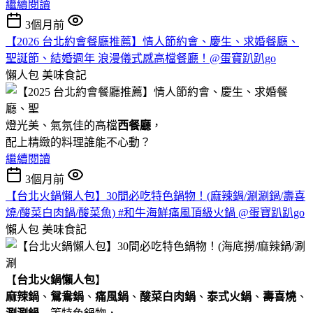
繼續閱讀
3個月前
【2026 台北約會餐廳推薦】情人節約會、慶生、求婚餐廳、
聖誕節、結婚週年 浪漫儀式感高檔餐廳！@蛋寶趴趴go
懶人包
美味食記
燈光美、氣氛佳的高檔
西餐廳
，
配上精緻的料理誰能不心動？
繼續閱讀
3個月前
【台北火鍋懶人包】30間必吃特色鍋物！(麻辣鍋/涮涮鍋/壽喜
燒/酸菜白肉鍋/酸菜魚) #和牛海鮮痛風頂級火鍋 @蛋寶趴趴go
懶人包
美味食記
【
台北火鍋懶人包
】
麻辣鍋
、
鴛鴦鍋
、
痛風鍋
、
酸菜白肉鍋
、
泰式火鍋
、
壽喜燒
、