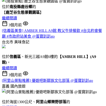
位於
南投縣鹿谷鄉
的
【
鹿芝谷生態景觀園區
】
繼續閱讀
3個月前
[信義區美食] AMBER HILL A9館 教父牛排餐飲 #台北約會餐
廳 #市政府站美食 @蛋寶趴趴go
台北市
美味食記
位於
信義區
、新光三越A9館6樓的
【AMBER HILL】(A9
館)
，
繼續閱讀
3個月前
[阿里山景點推薦] 優遊吧斯鄒族文化部落 @蛋寶趴趴go
嘉義
國內旅遊
位於海拔1300公尺、
阿里山鄉樂野部落
的