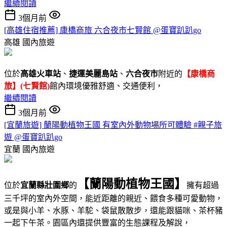
繼續閱讀
3個月前
[高雄住宿推薦] 康橋商旅 六合夜市七賢館 @蛋寶趴趴go
高雄
國內旅遊
位於
高雄火車站
、
捷運美麗島站
、
六合夜市
附近的
【康橋商
旅】(七賢館)
館內環境優雅舒適、交通便利，
繼續閱讀
3個月前
[宜蘭旅遊] 蘭陽動植物王國 有室內外動物場所可體驗 #親子旅
遊 @蛋寶趴趴go
宜蘭
國內旅遊
【蘭陽動植物王國】
位於
宜蘭縣壯圍鄉
的
擁有超過
三千坪的室內外空間，能近距離的親近、餵食多種可愛動物，
或是與小羊、水豚、羊駝、袋鼠散散步，還能跟貓咪、茶杯豬
一起下午茶。園區內還提供豐富的生態課程及解說，