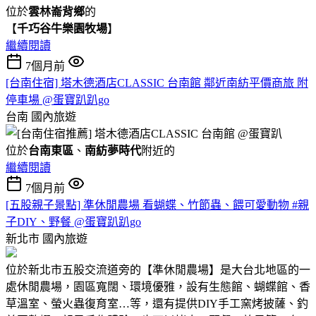
位於
雲林崙背鄉
的
【
千巧谷牛樂園牧場
】
繼續閱讀
7個月前
[台南住宿] 塔木德酒店CLASSIC 台南館 鄰近南紡平價商旅 附
停車場 @蛋寶趴趴go
台南
國內旅遊
位於
台南東區
、
南紡夢時代
附近的
繼續閱讀
7個月前
[五股親子景點] 準休閒農場 看蝴蝶、竹節蟲、餵可愛動物 #親
子DIY、野餐 @蛋寶趴趴go
新北市
國內旅遊
位於新北市五股交流道旁的【準休閒農場】是大台北地區的一
處休閒農場，園區寬闊、環境優雅，設有生態館、蝴蝶館、香
草溫室、螢火蟲復育室…等，還有提供DIY手工窯烤披薩、釣