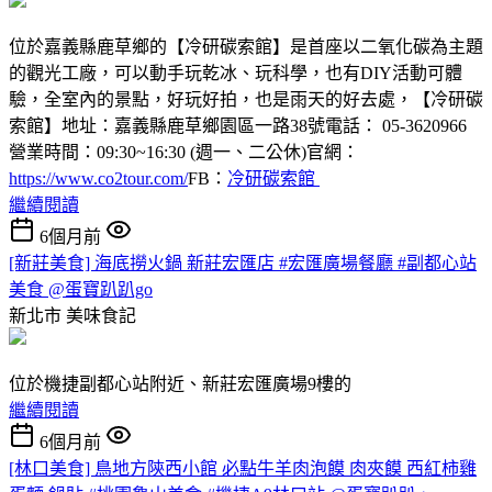
位於嘉義縣鹿草鄉的【冷研碳索館】是首座以二氧化碳為主題
的觀光工廠，可以動手玩乾冰、玩科學，也有DIY活動可體
驗，全室內的景點，好玩好拍，也是雨天的好去處，【冷研碳
索館】地址：嘉義縣鹿草鄉園區一路38號電話： 05-3620966
營業時間：09:30~16:30 (週一、二公休)官網：
https://www.co2tour.com/
FB：
冷研碳索館
繼續閱讀
6個月前
[新莊美食] 海底撈火鍋 新莊宏匯店 #宏匯廣場餐廳 #副都心站
美食 @蛋寶趴趴go
新北市
美味食記
位於機捷副都心站附近、新莊宏匯廣場9樓的
繼續閱讀
6個月前
[林口美食] 鳥地方陝西小館 必點牛羊肉泡饃 肉夾饃 西紅柿雞