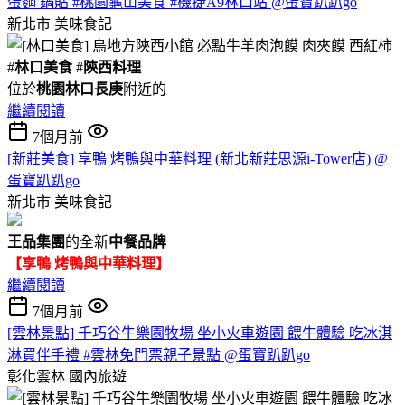
蛋麵 鍋貼 #桃園龜山美食 #機捷A9林口站 @蛋寶趴趴go
新北市
美味食記
#
林口美食
#
陝西料理
位於
桃園林口長庚
附近的
繼續閱讀
7個月前
[新莊美食] 享鴨 烤鴨與中華料理 (新北新莊思源i-Tower店) @
蛋寶趴趴go
新北市
美味食記
王品集團
的全新
中餐品牌
【享鴨 烤鴨與中華料理】
繼續閱讀
7個月前
[雲林景點] 千巧谷牛樂園牧場 坐小火車遊園 餵牛體驗 吃冰淇
淋買伴手禮 #雲林免門票親子景點 @蛋寶趴趴go
彰化雲林
國內旅遊