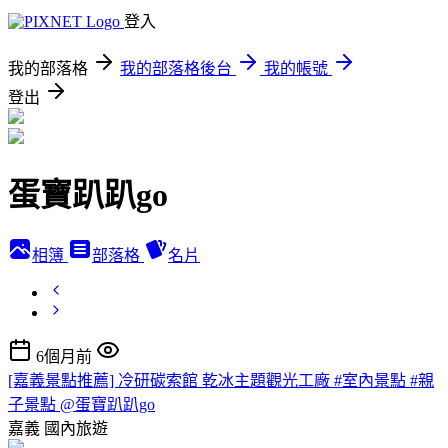
登入
我的部落格
我的部落格後台
我的帳號
登出
蛋寶趴趴go
相簿
部落格
名片
6個月前
[嘉義景點推薦] 冷研碳索館 乾冰主題觀光工廠 #室內景點 #親
子景點 @蛋寶趴趴go
嘉義
國內旅遊