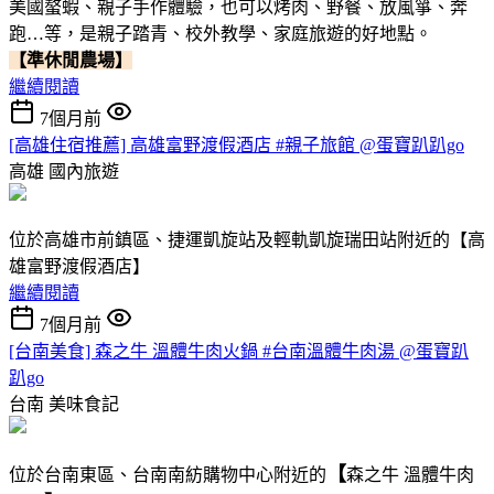
美國螯蝦、親子手作體驗，也可以烤肉、野餐、放風箏、奔
跑…等，是親子踏青、校外教學、家庭旅遊的好地點。
【準休閒農場】
繼續閱讀
7個月前
[高雄住宿推薦] 高雄富野渡假酒店 #親子旅館 @蛋寶趴趴go
高雄
國內旅遊
位於高雄市前鎮區、捷運凱旋站及輕軌凱旋瑞田站附近的【高
雄富野渡假酒店】
繼續閱讀
7個月前
[台南美食] 森之牛 溫體牛肉火鍋 #台南溫體牛肉湯 @蛋寶趴
趴go
台南
美味食記
【
位於台南東區、台南南紡購物中心附近的
森之牛 溫體牛肉