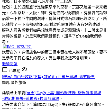
地點：日本京都祇園 花見小路 "十二段家"
緣起：由於這趟旅行是從東京來到京都，京都又是第一次來觀
光，心想京都、大阪、神戶有絕佳的地緣關係，有機會的話想
品嚐一下神戶牛肉的滋味，傳統日式懷石料理已經吃到了，所
以請教了一下京都凱悅Hotel對於吃壽喜燒有沒有好的建議，
服務人員告訴我們如果想說壽喜燒或是涮涮鍋，十二段家是非
常棒的餐廳，於是幫我們電話預約，還拿了份DM給我們參
考。
說實在的，這個店名中的第三個字實在教人摸不著頭緒
，要不
是參考了其它格友的發文，有些事我永遠不會明瞭。
繼續閱讀
13年前
[羅馬] 自由行攻略(下集) 許願池+西班牙廣場+義式晚餐
羅馬
國外旅遊
延續著上半篇
[羅馬] Day2(上集) 圓形競技場+羅馬議事廣場
+威尼斯廣場+萬神殿+拉渥那廣場
，
現在要來介紹下半篇[羅馬] Day2(下集) 許願池+西班牙廣場。