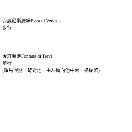
☆威尼斯廣場P.zza di Venezia
步行
★許願池Fontana di Trevi
步行
(羅馬假期：背對池，由左肩向池中丟一格硬幣)