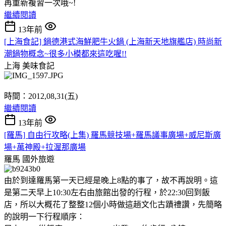
再重新複習一次哦~!
繼續閱讀
13年前
[上海食記] 鍋德港式海鮮肥牛火鍋 (上海新天地旗艦店) 時尚新
潮鍋物概念~很多小模都來這吃喔!!
上海
美味食記
時間：2012,08,31(五)
繼續閱讀
13年前
[羅馬] 自由行攻略(上集) 羅馬競技場+羅馬議事廣場+威尼斯廣
場+萬神殿+拉渥那廣場
羅馬
國外旅遊
由於到達羅馬第一天已經是晚上8點的事了，故不再說明。這
是第二天早上10:30左右由旅館出發的行程，於22:30回到飯
店，所以大概花了整整12個小時做這趟文化古蹟禮讚，先簡略
的說明一下行程順序：