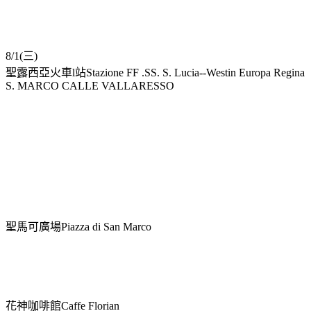
8/1(三)
聖露西亞火車l站Stazione FF .SS. S. Lucia--Westin Europa Regina
S. MARCO CALLE VALLARESSO
聖馬可廣場Piazza di San Marco
花神咖啡館Caffe Florian