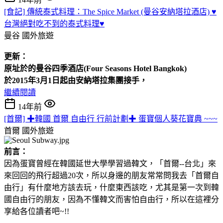
[食記] 傳統泰式料理：The Spice Market (曼谷安納塔拉酒店) ♥
台灣絕對吃不到的泰式料理♥
曼谷
國外旅遊
更新：
原址於的曼谷四季酒店(Four
Seasons Hotel
Bangkok)
於2015年3月1日起由安納塔拉集團接手，
繼續閱讀
14年前
[首爾] ✚韓國 首爾 自由行 行前計劃✚ 蛋寶個人葵花寶典 ~~~
首爾
國外旅遊
前言：
因為蛋寶曾經在韓國延世大學學習過韓文，「首爾--台北」來
來回回的飛行超過20次，所以身邊的朋友常常問我去「首爾自
由行」有什麼地方該去玩，什麼東西該吃，尤其是第一次到韓
國自由行的朋友，因為不懂韓文而害怕自由行，所以在這裡分
享給各位讀者吧~!!