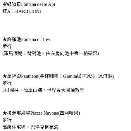
蜜蜂噴泉Fontana deHe Api
紅A：BARBERINI
★許願池Fontana di Trevi
步行
(羅馬假期：背對池，由左肩向池中丟一格硬幣)
★萬神殿Pantheon(金杯咖啡：Granita咖啡冰沙+冰淇淋)
步行
8根圓柱，簡單山牆。世界最大圓頂教堂
★拉渥那廣場Piazza Navona(四河噴泉)
步行
高級住宅區，巴洛克氣氛濃