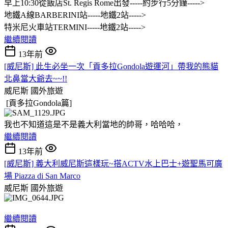
早上10:30從飯店St. Regis Rome出發-----約步行5分鐘----->
地鐵A線BARBERINI站-----地鐵2站----->
特米尼火車站TERMINI-----地鐵2站----->
繼續閱讀
13年前
[威尼斯] 此生必坐一次「貢多拉Gondola遊運河」帶我的熊貓
北鼻當大爺去~~!!
威尼斯
國外旅遊
[貢多拉Gondola篇]
我也不知道這是不是義大利當地的帥哥，哈哈哈，
繼續閱讀
13年前
[威尼斯] 義大利威尼斯這樣玩~搭ACTV水上巴士+遊聖馬可廣
場 Piazza di San Marco
威尼斯
國外旅遊
繼續閱讀