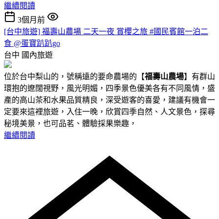
繼續閱讀
3個月前
[台中旅遊] 福壽山農場 二天一夜 賞櫻之旅 #國民賓館一泊二
食 @蛋寶趴趴go
台中
國內旅遊
位於台中梨山的，號稱遠的要命農場的【
福壽山農場
】有群山
環抱的遼闊視野，風光明媚，四季景色優美各有不同風情，盛
產的高山茶和水果品質精良，深受遊客的喜愛，建議有機會一
定要來這裡旅遊，入住一晚，欣賞四季自然、人文景色，探尋
秘境美景，也可品茗、體驗採果樂趣，
繼續閱讀