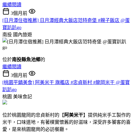
繼續閱讀
3個月前
[日月潭住宿推薦] 日月潭經典大飯店范特奇堡 #親子飯店 @蛋
寶趴趴go
南投
國內旅遊
位於
南投縣魚池鄉
的
繼續閱讀
3個月前
[桃園平鎮美食] 阿美米干 旗艦店 #忠貞新村 #龍岡米干 @蛋寶
趴趴go
桃園
美味食記
位於桃園龍岡的忠貞新村的【
阿美米干
】提供純米手工製作的
米干，口味道地，有著樸實懷舊的好滋味，深受許多饕客的喜
愛，是來桃園龍崗的必訪餐廳。