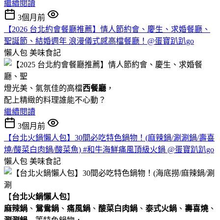
繼續閱讀
3個月前
【2026 台北約會餐廳推薦】情人節約會、慶生、求婚餐廳、
聖誕節、結婚週年 浪漫儀式感高檔餐廳！@蛋寶趴趴go
懶人包
美味食記
燈光美、氣氛佳的高檔
西餐廳
，
配上精緻的料理誰能不心動？
繼續閱讀
3個月前
【台北火鍋懶人包】30間必吃特色鍋物！(麻辣鍋/涮涮鍋/壽喜
燒/酸菜白肉鍋/酸菜魚) #和牛海鮮痛風頂級火鍋 @蛋寶趴趴go
懶人包
美味食記
【
台北火鍋懶人包
】
麻辣鍋
、
鴛鴦鍋
、
痛風鍋
、
酸菜白肉鍋
、
泰式火鍋
、
壽喜燒
、