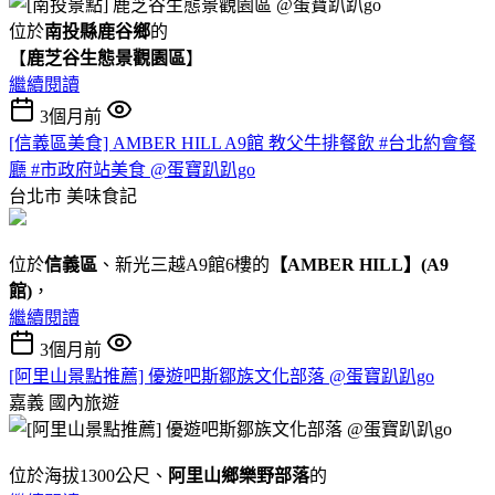
位於
南投縣鹿谷鄉
的
【
鹿芝谷生態景觀園區
】
繼續閱讀
3個月前
[信義區美食] AMBER HILL A9館 教父牛排餐飲 #台北約會餐
廳 #市政府站美食 @蛋寶趴趴go
台北市
美味食記
位於
信義區
、新光三越A9館6樓的
【AMBER HILL】(A9
館)
，
繼續閱讀
3個月前
[阿里山景點推薦] 優遊吧斯鄒族文化部落 @蛋寶趴趴go
嘉義
國內旅遊
位於海拔1300公尺、
阿里山鄉樂野部落
的