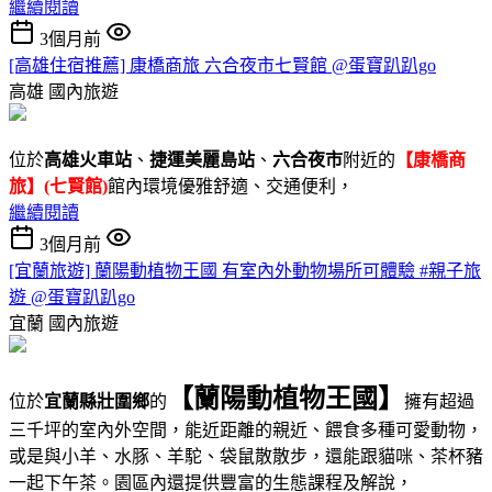
繼續閱讀
3個月前
[高雄住宿推薦] 康橋商旅 六合夜市七賢館 @蛋寶趴趴go
高雄
國內旅遊
位於
高雄火車站
、
捷運美麗島站
、
六合夜市
附近的
【康橋商
旅】(七賢館)
館內環境優雅舒適、交通便利，
繼續閱讀
3個月前
[宜蘭旅遊] 蘭陽動植物王國 有室內外動物場所可體驗 #親子旅
遊 @蛋寶趴趴go
宜蘭
國內旅遊
【蘭陽動植物王國】
位於
宜蘭縣壯圍鄉
的
擁有超過
三千坪的室內外空間，能近距離的親近、餵食多種可愛動物，
或是與小羊、水豚、羊駝、袋鼠散散步，還能跟貓咪、茶杯豬
一起下午茶。園區內還提供豐富的生態課程及解說，