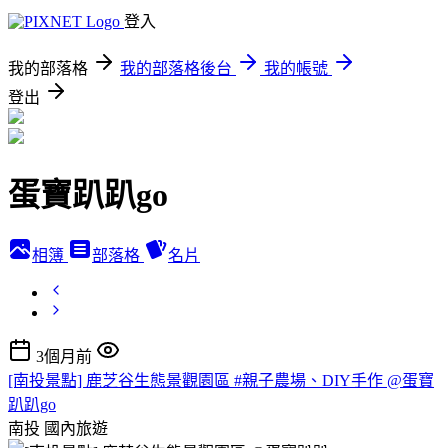
登入
我的部落格
我的部落格後台
我的帳號
登出
蛋寶趴趴go
相簿
部落格
名片
3個月前
[南投景點] 鹿芝谷生態景觀園區 #親子農場、DIY手作 @蛋寶
趴趴go
南投
國內旅遊