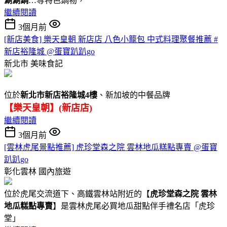
涮涮鍋
…等特色鍋物，
繼續閱讀
3個月前
[新店美食] 樂天皇朝 新店店 八色小籠包 中式料理聚餐推薦 #
新店裕隆城 @蛋寶趴趴go
新北市
美味食記
位於
新北市新店裕隆城4樓
、新加坡的中餐品牌
【樂天皇朝】(新店店)
繼續閱讀
3個月前
[雲林虎尾景點推薦] 虎珍堂森之院 雲林地瓜糕點專賣 @蛋寶
趴趴go
彰化雲林
國內旅遊
位於虎尾交流道下、高鐵雲林站附近的【
虎珍堂森之院 雲林
地瓜糕點專賣
】是雲林虎尾必買地瓜甜點伴手禮名店「虎珍
堂」