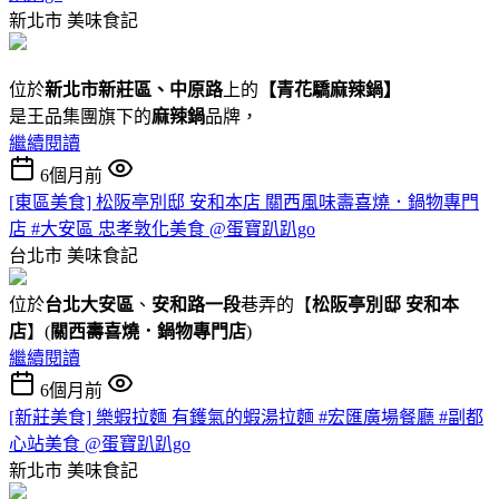
新北市
美味食記
位於
新北市新莊區、中原路
上的
【
青花驕麻辣鍋
】
是王品集團旗下的
麻辣鍋
品牌，
繼續閱讀
6個月前
[東區美食] 松阪亭別邸 安和本店 關西風味壽喜燒．鍋物專門
店 #大安區 忠孝敦化美食 @蛋寶趴趴go
台北市
美味食記
位於
台北大安區
、
安和路一段
巷弄的【
松阪亭別邸 安和本
店
】(
關西壽喜燒．鍋物專門店
)
繼續閱讀
6個月前
[新莊美食] 樂蝦拉麵 有鑊氣的蝦湯拉麵 #宏匯廣場餐廳 #副都
心站美食 @蛋寶趴趴go
新北市
美味食記