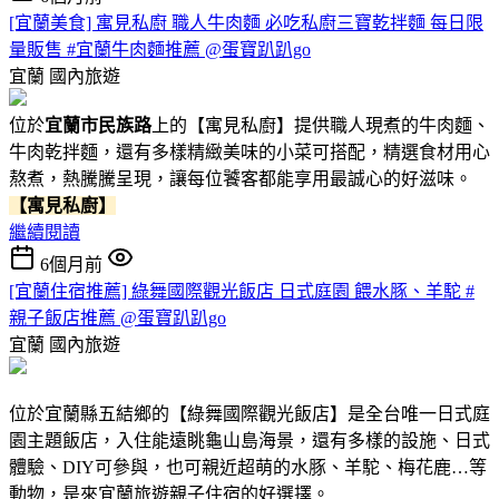
[宜蘭美食] 寓見私廚 職人牛肉麵 必吃私廚三寶乾拌麵 每日限
量販售 #宜蘭牛肉麵推薦 @蛋寶趴趴go
宜蘭
國內旅遊
位於
宜蘭市民族路
上的【寓見私廚】提供職人現煮的牛肉麵、
牛肉乾拌麵，還有多樣精緻美味的小菜可搭配，精選食材用心
熬煮，熱騰騰呈現，讓每位饕客都能享用最誠心的好滋味。
【寓見私廚】
繼續閱讀
6個月前
[宜蘭住宿推薦] 綠舞國際觀光飯店 日式庭園 餵水豚、羊駝 #
親子飯店推薦 @蛋寶趴趴go
宜蘭
國內旅遊
位於宜蘭縣五結鄉的【綠舞國際觀光飯店】是全台唯一日式庭
園主題飯店，入住能遠眺龜山島海景，還有多樣的設施、日式
體驗、DIY可參與，也可親近超萌的水豚、羊駝、梅花鹿…等
動物，是來宜蘭旅遊親子住宿的好選擇。