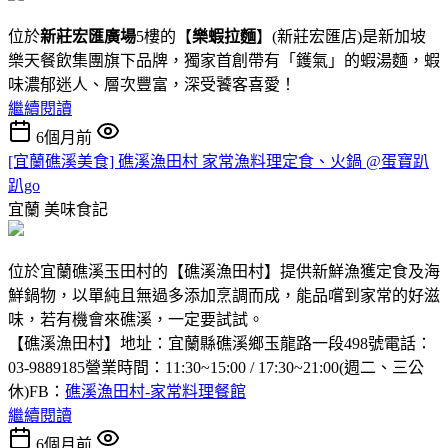
位於
新莊宏匯廣場
5樓的【
樂蝦拉麵
】(新莊宏匯店)是新加坡
樂天餐飲集團旗下品牌，獨家首創帶有「鑊氣」的蝦湯麵，蝦
味濃郁迷人、層次豐富，深受饕客喜愛！
繼續閱讀
6個月前
[宜蘭礁溪美食] 礁溪漁田村 家常漁料理定食、火鍋 @蛋寶趴
趴go
宜蘭
美味食記
位於宜蘭礁溪玉田村的【礁溪漁田村】提供新鮮漁獲定食及海
鮮鍋物，以單純且無過多添加烹調而成，能品嚐到家常的好滋
味，若有機會來礁溪，一定要試試。
【礁溪漁田村】地址：宜蘭縣礁溪鄉玉龍路一段498號電話：
03-9889185營業時間：11:30~15:00 / 17:30~21:00(週二、三公
休)FB：
礁溪漁田村-家常料理餐館
繼續閱讀
6個月前