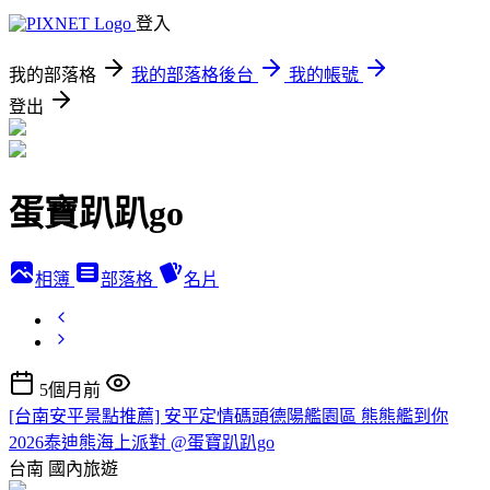
登入
我的部落格
我的部落格後台
我的帳號
登出
蛋寶趴趴go
相簿
部落格
名片
5個月前
[台南安平景點推薦] 安平定情碼頭德陽艦園區 熊熊艦到你
2026泰迪熊海上派對 @蛋寶趴趴go
台南
國內旅遊