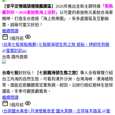
【
安平定情碼頭德陽艦園區
】2026年推出全新主題特展「
熊熊
艦到你・2026泰迪熊海上派對
」以可愛的泰迪熊元素結合海軍
精神，打造全台首座「海上熊樂園」，有多處展區及互動裝
置，超級可愛又好拍！
繼續閱讀
5個月前
[台南七股景點推薦] 七股龍海號生態之旅 遊船、烤蚵吃到飽
@蛋寶趴趴go
台南
國內旅遊
台南七股
好好玩！【
七股龍海號生態之旅
】專人全程導覽介紹
台江內海的自然生態，可看到濱外沙洲、台灣海峽、濱海植物
等，還能近距離觀賞定置魚網、蚵田，沿途行經紅樹林生態保
護區，冬季可觀賞鸕鶿鳥，
繼續閱讀
5個月前
[台南鹽水美食] 月津懷舊食堂 鹽水意麵、古早味手路菜 @蛋