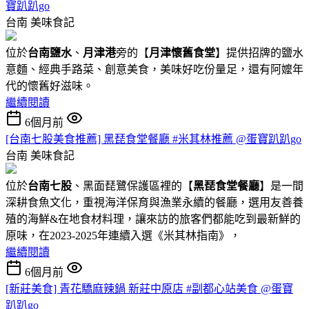
寶趴趴go
台南
美味食記
位於
台南鹽水
、
月津港
旁的【
月津懷舊食堂
】提供招牌的鹽水
意麵、經典手路菜、創意美食，美味好吃份量足，還有阿嬤年
代的懷舊好滋味。
繼續閱讀
6個月前
[台南七股美食推薦] 黑琵食堂餐廳 #米其林推薦 @蛋寶趴趴go
台南
美味食記
位於
台南七股
、黑面琵鷺保護區裡的【
黑琵食堂餐廳
】是一間
深耕食魚文化，重視海洋保育與漁業永續的餐廳，選用友善養
殖的海鮮&在地食材料理，讓來訪的旅客們都能吃到最新鮮的
原味，在2023-2025年連續入選《米其林指南》，
繼續閱讀
6個月前
[新莊美食] 青花驕麻辣鍋 新莊中原店 #副都心站美食 @蛋寶
趴趴go