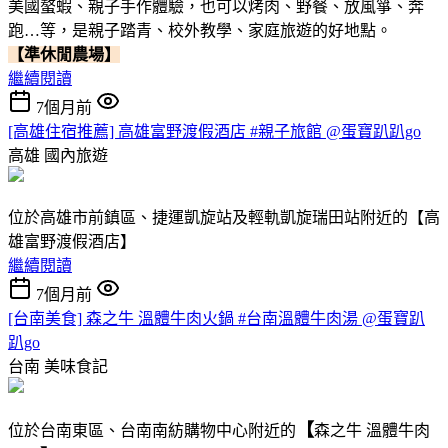
美國螯蝦、親子手作體驗，也可以烤肉、野餐、放風箏、奔
跑…等，是親子踏青、校外教學、家庭旅遊的好地點。
【準休閒農場】
繼續閱讀
7個月前
[高雄住宿推薦] 高雄富野渡假酒店 #親子旅館 @蛋寶趴趴go
高雄
國內旅遊
位於高雄市前鎮區、捷運凱旋站及輕軌凱旋瑞田站附近的【高
雄富野渡假酒店】
繼續閱讀
7個月前
[台南美食] 森之牛 溫體牛肉火鍋 #台南溫體牛肉湯 @蛋寶趴
趴go
台南
美味食記
【
位於台南東區、台南南紡購物中心附近的
森之牛 溫體牛肉