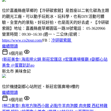
位於嘉義縣鹿草鄉的【冷研碳索館】是首座以二氧化碳為主題
的觀光工廠，可以動手玩乾冰、玩科學，也有DIY活動可體
驗，全室內的景點，好玩好拍，也是雨天的好去處，【冷研碳
索館】地址：嘉義縣鹿草鄉園區一路38號電話： 05-3620966
營業時間：09:30~16:30 (週一、二公休)官網：
https://www.co2tour.com/
FB：
冷研碳索館
繼續閱讀
6個月前
[新莊美食] 海底撈火鍋 新莊宏匯店 #宏匯廣場餐廳 #副都心站
美食 @蛋寶趴趴go
新北市
美味食記
位於機捷副都心站附近、新莊宏匯廣場9樓的
繼續閱讀
6個月前
[林口美食] 鳥地方陝西小館 必點牛羊肉泡饃 肉夾饃 西紅柿雞