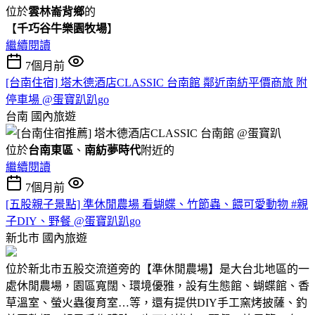
位於
雲林崙背鄉
的
【
千巧谷牛樂園牧場
】
繼續閱讀
7個月前
[台南住宿] 塔木德酒店CLASSIC 台南館 鄰近南紡平價商旅 附
停車場 @蛋寶趴趴go
台南
國內旅遊
位於
台南東區
、
南紡夢時代
附近的
繼續閱讀
7個月前
[五股親子景點] 準休閒農場 看蝴蝶、竹節蟲、餵可愛動物 #親
子DIY、野餐 @蛋寶趴趴go
新北市
國內旅遊
位於新北市五股交流道旁的【準休閒農場】是大台北地區的一
處休閒農場，園區寬闊、環境優雅，設有生態館、蝴蝶館、香
草溫室、螢火蟲復育室…等，還有提供DIY手工窯烤披薩、釣