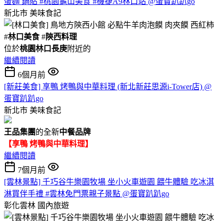
蛋麵 鍋貼 #桃園龜山美食 #機捷A9林口站 @蛋寶趴趴go
新北市
美味食記
#
林口美食
#
陝西料理
位於
桃園林口長庚
附近的
繼續閱讀
6個月前
[新莊美食] 享鴨 烤鴨與中華料理 (新北新莊思源i-Tower店) @
蛋寶趴趴go
新北市
美味食記
王品集團
的全新
中餐品牌
【享鴨 烤鴨與中華料理】
繼續閱讀
7個月前
[雲林景點] 千巧谷牛樂園牧場 坐小火車遊園 餵牛體驗 吃冰淇
淋買伴手禮 #雲林免門票親子景點 @蛋寶趴趴go
彰化雲林
國內旅遊