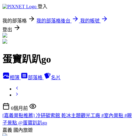
登入
我的部落格
我的部落格後台
我的帳號
登出
蛋寶趴趴go
相簿
部落格
名片
6個月前
[嘉義景點推薦] 冷研碳索館 乾冰主題觀光工廠 #室內景點 #親
子景點 @蛋寶趴趴go
嘉義
國內旅遊