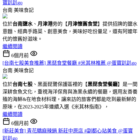
寶趴趴go
台南
美味食記
位於
台南鹽水
、
月津港
旁的【
月津懷舊食堂
】提供招牌的鹽水
意麵、經典手路菜、創意美食，美味好吃份量足，還有阿嬤年
代的懷舊好滋味。
繼續閱讀
6個月前
[台南七股美食推薦] 黑琵食堂餐廳 #米其林推薦 @蛋寶趴趴go
台南
美味食記
位於
台南七股
、黑面琵鷺保護區裡的【
黑琵食堂餐廳
】是一間
深耕食魚文化，重視海洋保育與漁業永續的餐廳，選用友善養
殖的海鮮&在地食材料理，讓來訪的旅客們都能吃到最新鮮的
原味，在2023-2025年連續入選《米其林指南》，
繼續閱讀
6個月前
[新莊美食] 青花驕麻辣鍋 新莊中原店 #副都心站美食 @蛋寶
趴趴go