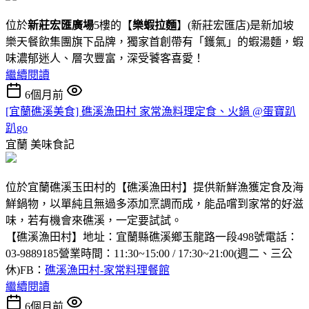
位於
新莊宏匯廣場
5樓的【
樂蝦拉麵
】(新莊宏匯店)是新加坡
樂天餐飲集團旗下品牌，獨家首創帶有「鑊氣」的蝦湯麵，蝦
味濃郁迷人、層次豐富，深受饕客喜愛！
繼續閱讀
6個月前
[宜蘭礁溪美食] 礁溪漁田村 家常漁料理定食、火鍋 @蛋寶趴
趴go
宜蘭
美味食記
位於宜蘭礁溪玉田村的【礁溪漁田村】提供新鮮漁獲定食及海
鮮鍋物，以單純且無過多添加烹調而成，能品嚐到家常的好滋
味，若有機會來礁溪，一定要試試。
【礁溪漁田村】地址：宜蘭縣礁溪鄉玉龍路一段498號電話：
03-9889185營業時間：11:30~15:00 / 17:30~21:00(週二、三公
休)FB：
礁溪漁田村-家常料理餐館
繼續閱讀
6個月前