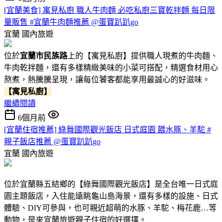
[宜蘭美食] 寓見私廚 職人牛肉麵 必吃私廚三寶乾拌麵 每日限
量販售 #宜蘭牛肉麵推薦 @蛋寶趴趴go
宜蘭
國內旅遊
位於
宜蘭市民族路
上的【寓見私廚】提供職人現煮的牛肉麵、
牛肉乾拌麵，還有多樣精緻美味的小菜可搭配，精選食材用心
熬煮，熱騰騰呈現，讓每位饕客都能享用最誠心的好滋味。
【寓見私廚】
繼續閱讀
6個月前
[宜蘭住宿推薦] 綠舞國際觀光飯店 日式庭園 餵水豚、羊駝 #
親子飯店推薦 @蛋寶趴趴go
宜蘭
國內旅遊
位於宜蘭縣五結鄉的【綠舞國際觀光飯店】是全台唯一日式庭
園主題飯店，入住能遠眺龜山島海景，還有多樣的設施、日式
體驗、DIY可參與，也可親近超萌的水豚、羊駝、梅花鹿…等
動物，是來宜蘭旅遊親子住宿的好選擇。