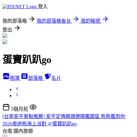
登入
我的部落格
我的部落格後台
我的帳號
登出
蛋寶趴趴go
相簿
部落格
名片
5個月前
[台南安平景點推薦] 安平定情碼頭德陽艦園區 熊熊艦到你
2026泰迪熊海上派對 @蛋寶趴趴go
台南
國內旅遊