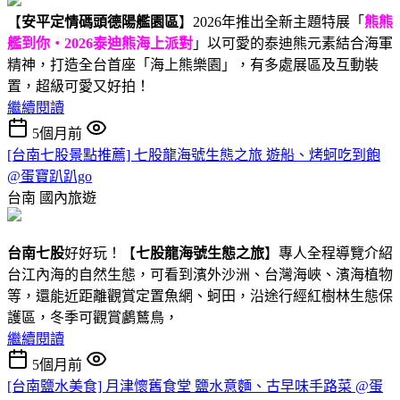
【
安平定情碼頭德陽艦園區
】2026年推出全新主題特展「
熊熊
艦到你・2026泰迪熊海上派對
」以可愛的泰迪熊元素結合海軍
精神，打造全台首座「海上熊樂園」，有多處展區及互動裝
置，超級可愛又好拍！
繼續閱讀
5個月前
[台南七股景點推薦] 七股龍海號生態之旅 遊船、烤蚵吃到飽
@蛋寶趴趴go
台南
國內旅遊
台南七股
好好玩！【
七股龍海號生態之旅
】專人全程導覽介紹
台江內海的自然生態，可看到濱外沙洲、台灣海峽、濱海植物
等，還能近距離觀賞定置魚網、蚵田，沿途行經紅樹林生態保
護區，冬季可觀賞鸕鶿鳥，
繼續閱讀
5個月前
[台南鹽水美食] 月津懷舊食堂 鹽水意麵、古早味手路菜 @蛋