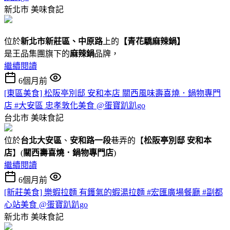
新北市
美味食記
位於
新北市新莊區、中原路
上的
【
青花驕麻辣鍋
】
是王品集團旗下的
麻辣鍋
品牌，
繼續閱讀
6個月前
[東區美食] 松阪亭別邸 安和本店 關西風味壽喜燒．鍋物專門
店 #大安區 忠孝敦化美食 @蛋寶趴趴go
台北市
美味食記
位於
台北大安區
、
安和路一段
巷弄的【
松阪亭別邸 安和本
店
】(
關西壽喜燒．鍋物專門店
)
繼續閱讀
6個月前
[新莊美食] 樂蝦拉麵 有鑊氣的蝦湯拉麵 #宏匯廣場餐廳 #副都
心站美食 @蛋寶趴趴go
新北市
美味食記