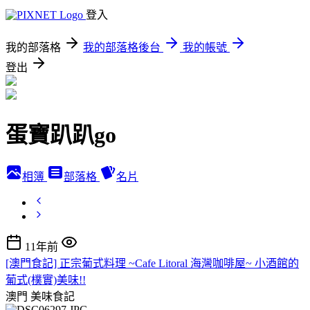
登入
我的部落格
我的部落格後台
我的帳號
登出
蛋寶趴趴go
相簿
部落格
名片
11年前
[澳門食記] 正宗葡式料理 ~Cafe Litoral 海灣咖啡屋~ 小酒館的
葡式(樸實)美味!!
澳門
美味食記