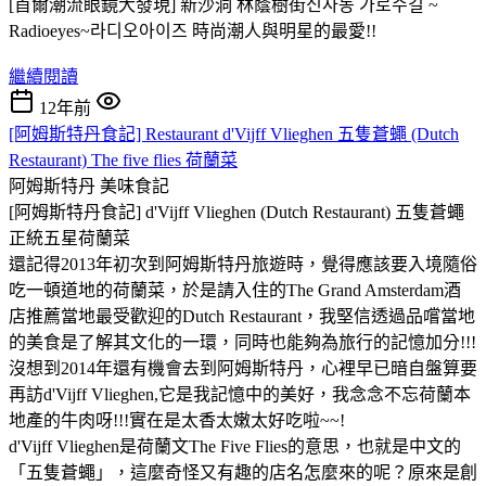
[首爾潮流眼鏡大發現] 新沙洞 林蔭樹街신사동 가로수길 ~
Radioeyes~라디오아이즈 時尚潮人與明星的最愛!!
繼續閱讀
12年前
[阿姆斯特丹食記] Restaurant d'Vijff Vlieghen 五隻蒼蠅 (Dutch
Restaurant) The five flies 荷蘭菜
阿姆斯特丹
美味食記
[阿姆斯特丹食記] d'Vijff Vlieghen (Dutch Restaurant) 五隻蒼蠅
正統五星荷蘭菜
還記得2013年初次到阿姆斯特丹旅遊時，覺得應該要入境隨俗
吃一頓道地的荷蘭菜，於是請入住的The Grand Amsterdam酒
店推薦當地最受歡迎的Dutch Restaurant，我堅信透過品嚐當地
的美食是了解其文化的一環，同時也能夠為旅行的記憶加分!!!
沒想到2014年還有機會去到阿姆斯特丹，心裡早已暗自盤算要
再訪d'Vijff Vlieghen,它是我記憶中的美好，我念念不忘荷蘭本
地產的牛肉呀!!!實在是太香太嫩太好吃啦~~!
d'Vijff Vlieghen是荷蘭文The Five Flies的意思，也就是中文的
「五隻蒼蠅」，這麼奇怪又有趣的店名怎麼來的呢？原來是創