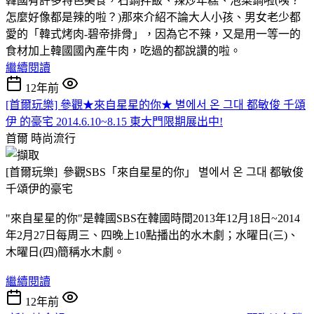
韓國有許多特色美食，石鍋拌飯、辣炒年糕、泡菜鍋啦(咦？
怎麼好像都是辣的啦？)那來介紹不論大人小孩、男女老少都
愛的「韓式烤肉-碧帝排骨」，因為它不辣，又是用一等一的
食材加上韓國國內產牛肉，吃過的都說讚的啦。
繼續閱讀
12年前
[首爾玩樂] 參觀★來自星星的你★ 별에서 온 그대 都敏俊 千頌
伊 的豪宅 2014.6.10~8.15 東大門限期展出中!
首爾
時尚流行
[首爾玩樂] 參觀SBS「來自星星的你」 별에서 온 그대 都敏俊
千頌伊的豪宅
"來自星星的你"是韓國SBS在韓國時間2013年12月18日~2014
年2月27日每周三、四晚上10點播出的水木劇；水曜日(三)、
木曜日(四)簡稱水木劇。
繼續閱讀
12年前