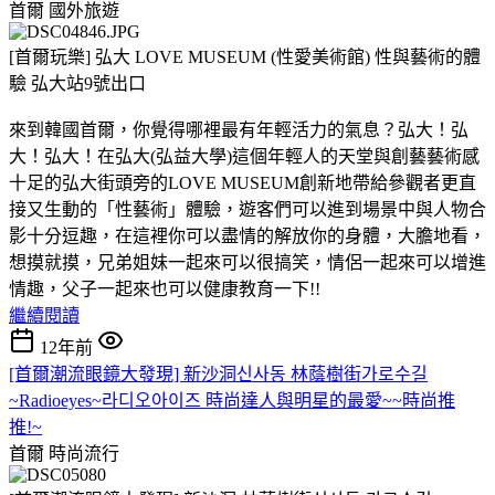
首爾
國外旅遊
[首爾玩樂] 弘大 LOVE MUSEUM (性愛美術館) 性與藝術的體
驗 弘大站9號出口
來到韓國首爾，你覺得哪裡最有年輕活力的氣息？弘大！弘
大！弘大！在弘大(弘益大學)這個年輕人的天堂與創藝藝術感
十足的弘大街頭旁的LOVE MUSEUM創新地帶給參觀者更直
接又生動的「性藝術」體驗，遊客們可以進到場景中與人物合
影十分逗趣，在這裡你可以盡情的解放你的身體，大膽地看，
想摸就摸，兄弟姐妹一起來可以很搞笑，情侶一起來可以增進
情趣，父子一起來也可以健康教育一下!!
繼續閱讀
12年前
[首爾潮流眼鏡大發現] 新沙洞신사동 林蔭樹街가로수길
~Radioeyes~라디오아이즈 時尚達人與明星的最愛~~時尚推
推!~
首爾
時尚流行