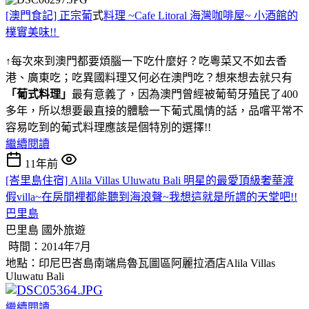
[澳門食記] 正宗葡
式
料理 ~Cafe Litoral 海灣咖啡屋~ 小酒館的
樸實美味!!
↑每次來到澳門都要煩腦一下吃什麼好？吃粵菜又不如去香
港、廣東吃；吃異國料理又何必在澳門吃？想來想去就只有
「葡式料理」
最有意義了，因為澳門曾經被葡萄牙殖民了400
多年，所以想要最直接的體驗一下葡式風情的話，品嚐平常不
容易吃到的葡式料理應該是個特別的選擇!!
繼續閱讀
11年前
[峇里島住宿] Alila Villas Uluwatu Bali 明星的最愛頂級奢華渡
假villa~在房間裡都能聽到海浪聲~我想這就是所謂的天堂吧!!
巴里島
巴里島
國外旅遊
時間：2014年7月
地點：印尼巴峇島南端烏魯瓦圖區阿麗拉酒店Alila Villas
Uluwatu Bali
繼續閱讀