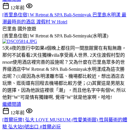
12年前
[峇里島住宿] W Retreat & SPA Bali-Seminyak 巴里島水明漾 最
潮最時尚的酒店 渡假村 W Hotel
巴里島
國外旅遊
[峇里島住宿] W Retreat & SPA Bali-Seminyak(水明漾)
5天4夜的旅行中如果4個晚上都住同一間旅館實在有點無趣，
那何不試看看2天住獨棟villa享受兩人世界, 2天住渡假村型的
resort使用酒店裡完善的設施呢？又為什麼在巴里島眾多的世
界級酒店中W Retreat & SPA Bali-Seminyak水明漾成為這次勝
出呢？(1)是因為水明漾離市區、機場都比較近，想出酒店去
玩樂、逛街還有回程去機場都比較方便；(2)其實這是男朋友
的選擇，因為他說這裡很「潮」，而且他名字中有個W, 所以
他對"W"可是情有獨鐘啊, 覺得"W"就是他家啊，哈哈!
繼續閱讀
12年前
[首爾玩樂] 弘大 LOVE MUSEUM (性愛美術館) 性與藝術的體
驗 弘大站9號出口 #首爾必玩