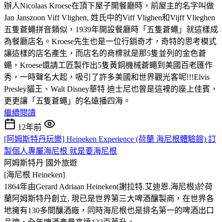
辦人Nicolaas Kroese在頂下屋子開餐廳時，前屋主的名字叫做
Jan Janszoon Viff Vlighen, 姓氏中的Viff Vlighen和Vijff Vlieghen
五隻蒼蠅拼音類似，1939年開設餐廳時「五隻蒼蠅」就這樣成
為餐廳店名
。Kroese先生也是一位行銷奇才，奇特的思考模式
讓這樣的店名產生，而店名的商標就是那5隻並列的金色蒼
蠅，Kroese還請工匠製作出5隻黃銅機械蒼蠅到美國百老匯作
秀，一時聲名大起，吸引了許多美國和世界觀光客呢!!!Elvis
Presley貓王、Walt Disney華特 迪士尼也曾是這裡的座上佳賓，
更更讓「五隻蒼蠅」的名遠播四海。
繼續閱讀
12年前
[阿姆斯特丹玩樂] Heineken Experience (荷蘭 海尼根體驗館) 訂
製個人專屬海尼根 就是要海尼根
阿姆斯特丹
國外旅遊
[海尼根 Heineken]
1864年由Gerard Adriaan Heineken(謝拉特.艾迪恩.海尼根)於荷
蘭阿姆斯特丹創立, 現已是世界第三大啤酒釀製商，在世界各
地擁有130多間釀酒廠，同時海尼根也是排名第一的啤酒出口