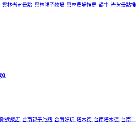
場
雲林崙背景點
雲林親子牧場
雲林農場推薦
餵牛
崙背景點推
o
心附近飯店
台南親子旅館
台南好玩
塔木德
台南塔木德
台南二