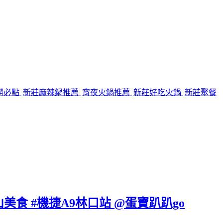
撈必點
新莊麻辣鍋推薦
宵夜火鍋推薦
新莊好吃火鍋
新莊聚餐
美食 #機捷A9林口站 @蛋寶趴趴go