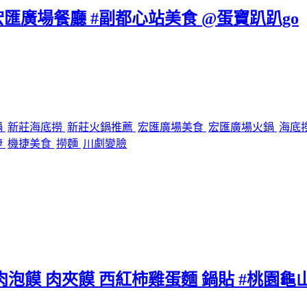
宏匯廣場餐廳 #副都心站美食 @蛋寶趴趴go
鍋
新莊海底撈
新莊火鍋推薦
宏匯廣場美食
宏匯廣場火鍋
海底
捷
機捷美食
撈麵
川劇變臉
泡饃 肉夾饃 西紅柿雞蛋麵 鍋貼 #桃園龜山