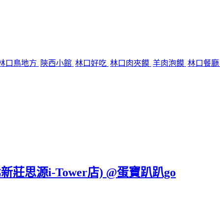
林口鳥地方
陝西小館
林口好吃
林口肉夾饃
羊肉泡饃
林口餐
莊思源i-Tower店) @蛋寶趴趴go