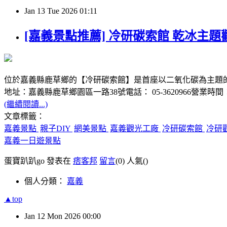
Jan
13
Tue
2026
01:11
[嘉義景點推薦] 冷研碳索館 乾冰主題觀
位於嘉義縣鹿草鄉的【冷研碳索館】是首座以二氧化碳為主題
地址：嘉義縣鹿草鄉園區一路38號電話： 05-3620966營業時間：09
(繼續閱讀...)
文章標籤：
嘉義景點
親子DIY
網美景點
嘉義觀光工廠
冷研碳索館
冷研
嘉義一日遊景點
蛋寶趴趴go 發表在
痞客邦
留言
(0)
人氣(
)
個人分類：
嘉義
▲top
Jan
12
Mon
2026
00:00