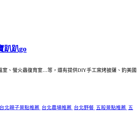
寶趴趴go
室、螢火蟲復育室…等，還有提供DIY手工窯烤披薩、釣美國
台北親子景點推薦
台北農場推薦
台北野餐
五股景點推薦
五