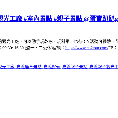
光工廠 #室內景點 #親子景點 @蛋寶趴趴g
的觀光工廠，可以動手玩乾冰、玩科學，也有DIY活動可體驗，
:30~16:30 (週一、二公休)官網：
https://www.co2tour.com/
FB：
觀光工廠
嘉義鹿草景點
嘉義好玩
嘉義親子景點
嘉義親子觀光