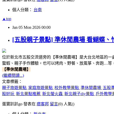
個人分類：
台南
▲top
Jan
05
Mon
2026
00:00
[五股親子景點] 準休閒農場 看蝴蝶、
位於新北市五股交流道旁的【準休閒農場】是大台北地區的一
螯蝦、親子手作體驗，也可以烤肉、野餐、放風箏、奔跑…等
【準休閒農場】
(繼續閱讀...)
文章標籤：
親子旅遊景點
家庭旅遊景點
校外教學景點
準休閒農場
五股
股好玩
新北景點推薦
新北螢火蟲
新北親子diy景點
戶外教學
蛋寶趴趴go 發表在
痞客邦
留言
(0)
人氣(
)