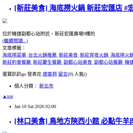
[新莊美食] 海底撈火鍋 新莊宏匯店 #
位於機捷副都心站附近、新莊宏匯廣場9樓的
(繼續閱讀...)
文章標籤：
海底撈菜單
台北火鍋推薦
新莊美食
新莊宵夜火鍋
海底撈火
新莊約會餐廳
新莊慶生餐廳
副都心站美食
副都心站餐廳
機
蛋寶趴趴go 發表在
痞客邦
留言
(0)
人氣(
)
個人分類：
新北市
▲top
Jan
10
Sat
2026
02:00
[林口美食] 鳥地方陝西小館 必點牛羊肉