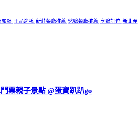
鴨餐廳
王品烤鴨
新莊餐廳推薦
烤鴨餐廳推薦
享鴨訂位
新北產
免門票親子景點 @蛋寶趴趴go