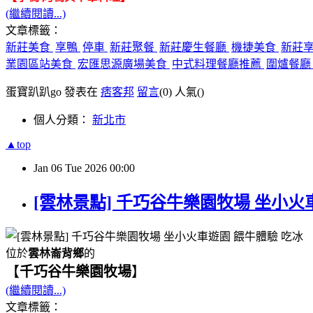
(繼續閱讀...)
文章標籤：
新莊美食
享鴨
停車
新莊聚餐
新莊慶生餐廳
機捷美食
新莊
業園區站美食
宏匯思源廣場美食
中式料理餐廳推薦
圍爐餐
蛋寶趴趴go 發表在
痞客邦
留言
(0)
人氣(
)
個人分類：
新北市
▲top
Jan
06
Tue
2026
00:00
[雲林景點] 千巧谷牛樂園牧場 坐小火
位於
雲林崙背鄉
的
【
千巧谷牛樂園牧場
】
(繼續閱讀...)
文章標籤：