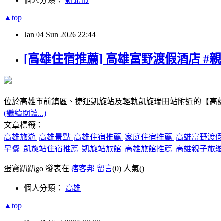
個人分類：
新北市
▲top
Jan
04
Sun
2026
22:44
[高雄住宿推薦] 高雄富野渡假酒店 #親
位於高雄市前鎮區、捷運凱旋站及輕軌凱旋瑞田站附近的【高
(繼續閱讀...)
文章標籤：
高雄旅遊
高雄景點
高雄住宿推薦
家庭住宿推薦
高雄富野渡
早餐
凱旋站住宿推薦
凱旋站旅館
高雄旅館推薦
高雄親子旅
蛋寶趴趴go 發表在
痞客邦
留言
(0)
人氣(
)
個人分類：
高雄
▲top