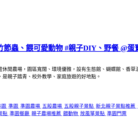
竹節蟲、餵可愛動物 #親子DIY、野餐 @蛋
處休閒農場，園區寬闊、環境優雅，設有生態館、蝴蝶館、香草溫
，是親子踏青、校外教學、家庭旅遊的好地點。
準園
準園
準園農場
五股農場
五股親子景點
新北親子景點推薦
景點
準園餐廳
親子農場推薦
餵動物
放風箏景點
準園門票