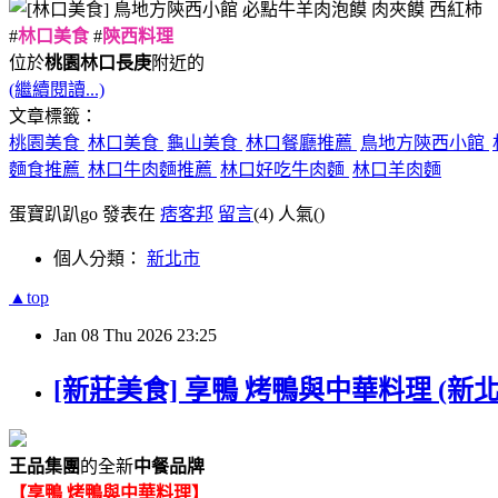
#
林口美食
#
陝西料理
位於
桃園林口長庚
附近的
(繼續閱讀...)
文章標籤：
桃園美食
林口美食
龜山美食
林口餐廳推薦
鳥地方陝西小館
麵食推薦
林口牛肉麵推薦
林口好吃牛肉麵
林口羊肉麵
蛋寶趴趴go 發表在
痞客邦
留言
(4)
人氣(
)
個人分類：
新北市
▲top
Jan
08
Thu
2026
23:25
[新莊美食] 享鴨 烤鴨與中華料理 (新北新
王品集團
的全新
中餐品牌
【享鴨 烤鴨與中華料理】