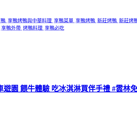
享鴨
享鴨烤鴨與中華料理
享鴨菜單
享鴨烤鴨
新莊烤鴨
新莊烤
廳
享鴨外帶
烤鴨料理
享鴨必吃
車遊園 餵牛體驗 吃冰淇淋買伴手禮 #雲林