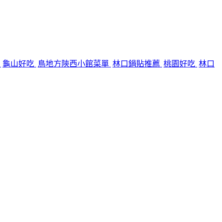
廳
龜山好吃
鳥地方陝西小館菜單
林口鍋貼推薦
桃園好吃
林口