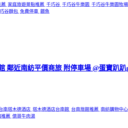
推薦
家庭旅遊景點推薦
千巧谷
千巧谷牛樂園
千巧谷牛樂園牧
巧谷麵包
免費停車
餵魚
台南館 鄰近南紡平價商旅 附停車場 @蛋寶趴趴g
台南塔木德酒店
塔木德酒店台南館
台南旅館推薦
南紡購物中
宿推薦
億哥牛肉湯