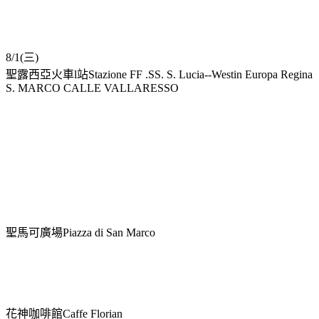
8/1(三)
聖露西亞火車l站Stazione FF .SS. S. Lucia--Westin Europa Regina
S. MARCO CALLE VALLARESSO
聖馬可廣場Piazza di San Marco
花神咖啡館Caffe Florian