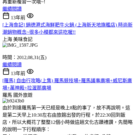
再重新複習一次哦~!
繼續閱讀
13年前
[上海食記] 鍋德港式海鮮肥牛火鍋 (上海新天地旗艦店) 時尚新
潮鍋物概念~很多小模都來這吃喔!!
上海
美味食記
時間：2012,08,31(五)
繼續閱讀
13年前
[羅馬] 自由行攻略(上集) 羅馬競技場+羅馬議事廣場+威尼斯廣
場+萬神殿+拉渥那廣場
羅馬
國外旅遊
由於到達羅馬第一天已經是晚上8點的事了，故不再說明。這
是第二天早上10:30左右由旅館出發的行程，於22:30回到飯
店，所以大概花了整整12個小時做這趟文化古蹟禮讚，先簡略
的說明一下行程順序：