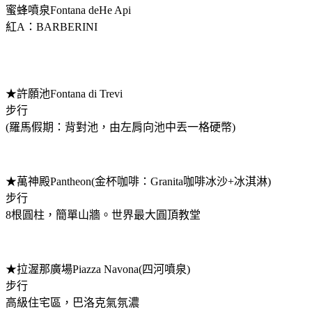
蜜蜂噴泉Fontana deHe Api
紅A：BARBERINI
★許願池Fontana di Trevi
步行
(羅馬假期：背對池，由左肩向池中丟一格硬幣)
★萬神殿Pantheon(金杯咖啡：Granita咖啡冰沙+冰淇淋)
步行
8根圓柱，簡單山牆。世界最大圓頂教堂
★拉渥那廣場Piazza Navona(四河噴泉)
步行
高級住宅區，巴洛克氣氛濃