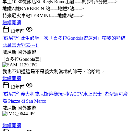
早上10:30從飯店St. Regis Rome出發-----約步行5分鐘----->
地鐵A線BARBERINI站-----地鐵2站----->
特米尼火車站TERMINI-----地鐵2站----->
繼續閱讀
13年前
[威尼斯] 此生必坐一次「貢多拉Gondola遊運河」帶我的熊貓
北鼻當大爺去~~!!
威尼斯
國外旅遊
[貢多拉Gondola篇]
我也不知道這是不是義大利當地的帥哥，哈哈哈，
繼續閱讀
13年前
[威尼斯] 義大利威尼斯這樣玩~搭ACTV水上巴士+遊聖馬可廣
場 Piazza di San Marco
威尼斯
國外旅遊
繼續閱讀