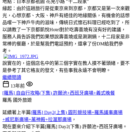
地點：日本京都祇園 花見小路 "十二段家"
緣起：由於這趟旅行是從東京來到京都，京都又是第一次來觀
光，心想京都、大阪、神戶有絕佳的地緣關係，有機會的話想
品嚐一下神戶牛肉的滋味，傳統日式懷石料理已經吃到了，所
以請教了一下京都凱悅Hotel對於吃壽喜燒有沒有好的建議，
服務人員告訴我們如果想說壽喜燒或是涮涮鍋，十二段家是非
常棒的餐廳，於是幫我們電話預約，還拿了份DM給我們參
考。
說實在的，這個店名中的第三個字實在教人摸不著頭緒
，要不
是參考了其它格友的發文，有些事我永遠不會明瞭。
繼續閱讀
13年前
[羅馬] 自由行攻略(下集) 許願池+西班牙廣場+義式晚餐
羅馬
國外旅遊
延續著上半篇
[羅馬] Day2(上集) 圓形競技場+羅馬議事廣場
+威尼斯廣場+萬神殿+拉渥那廣場
，
現在要來介紹下半篇[羅馬] Day2(下集) 許願池+西班牙廣場。