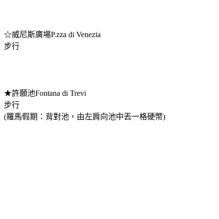
☆威尼斯廣場P.zza di Venezia
步行
★許願池Fontana di Trevi
步行
(羅馬假期：背對池，由左肩向池中丟一格硬幣)