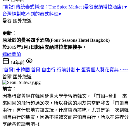
[食記] 傳統泰式料理：The Spice Market (曼谷安納塔拉酒店) ♥
台灣絕對吃不到的泰式料理♥
曼谷
國外旅遊
更新：
原址於的曼谷四季酒店(Four
Seasons Hotel
Bangkok)
於2015年3月1日起由安納塔拉集團接手，
繼續閱讀
14年前
[首爾] ✚韓國 首爾 自由行 行前計劃✚ 蛋寶個人葵花寶典 ~~~
首爾
國外旅遊
前言：
因為蛋寶曾經在韓國延世大學學習過韓文，「首爾--台北」來
來回回的飛行超過20次，所以身邊的朋友常常問我去「首爾自
由行」有什麼地方該去玩，什麼東西該吃，尤其是第一次到韓
國自由行的朋友，因為不懂韓文而害怕自由行，所以在這裡分
享給各位讀者吧~!!