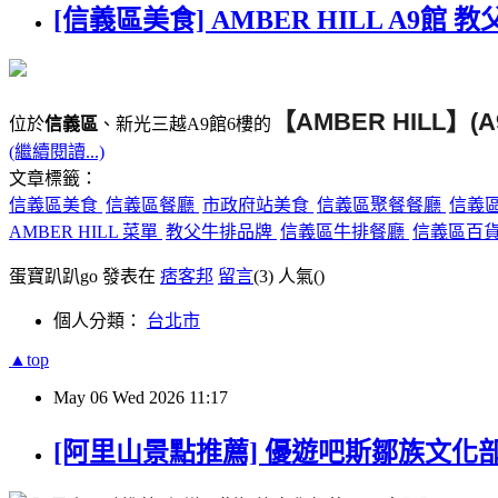
[信義區美食] AMBER HILL A9
【AMBER HILL】(A
位於
信義區
、新光三越A9館6樓的
(繼續閱讀...)
文章標籤：
信義區美食
信義區餐廳
市政府站美食
信義區聚餐餐廳
信義
AMBER HILL 菜單
教父牛排品牌
信義區牛排餐廳
信義區百
蛋寶趴趴go 發表在
痞客邦
留言
(3)
人氣(
)
個人分類：
台北市
▲top
May
06
Wed
2026
11:17
[阿里山景點推薦] 優遊吧斯鄒族文化部