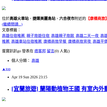
位於
高雄火車站
、
捷運美麗島站
、
六合夜市
附近的
【康橋商旅】
(繼續閱讀...)
文章標籤：
高雄住宿推薦
親子旅遊住宿
高雄親子旅館
高雄二天一夜
高
推薦
高雄車站住宿推薦
康橋商旅早餐
康橋商旅宵夜
高雄平
蛋寶趴趴go 發表在
痞客邦
留言
(0)
人氣(
)
個人分類：
高雄
▲top
Apr
19
Sun
2026
23:15
[宜蘭旅遊] 蘭陽動植物王國 有室內外