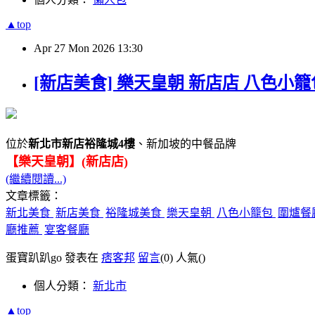
▲top
Apr
27
Mon
2026
13:30
[新店美食] 樂天皇朝 新店店 八色小
位於
新北市新店裕隆城4樓
、新加坡的中餐品牌
【樂天皇朝】(新店店)
(繼續閱讀...)
文章標籤：
新北美食
新店美食
裕隆城美食
樂天皇朝
八色小籠包
圍爐餐
廳推薦
宴客餐廳
蛋寶趴趴go 發表在
痞客邦
留言
(0)
人氣(
)
個人分類：
新北市
▲top