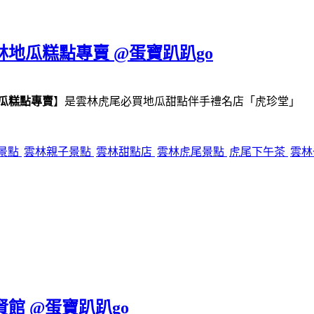
林地瓜糕點專賣 @蛋寶趴趴go
瓜糕點專賣
】是雲林虎尾必買地瓜甜點伴手禮名店「虎珍堂」
景點
雲林親子景點
雲林甜點店
雲林虎尾景點
虎尾下午茶
雲林
賢館 @蛋寶趴趴go