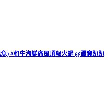
魚) #和牛海鮮痛風頂級火鍋 @蛋寶趴趴