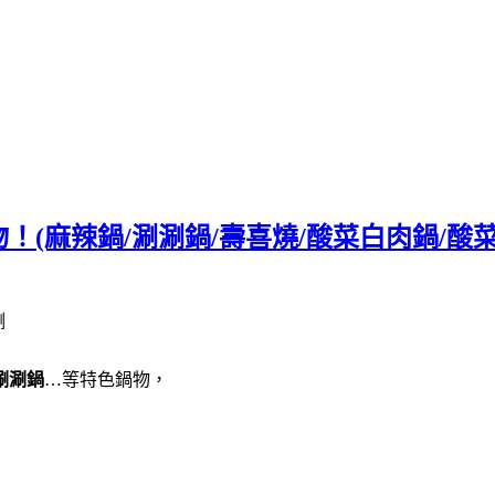
！(麻辣鍋/涮涮鍋/壽喜燒/酸菜白肉鍋/酸菜
涮涮鍋
…等特色鍋物，