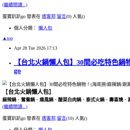
(繼續閱讀...)
蛋寶趴趴go 發表在
痞客邦
留言
(0)
人氣(
)
個人分類：
懶人包
▲top
Apr
28
Tue
2026
17:13
【台北火鍋懶人包】30間必吃特色鍋物
go
【
台北火鍋懶人包
】
麻辣鍋
、
鴛鴦鍋
、
痛風鍋
、
酸菜白肉鍋
、
泰式火鍋
、
壽喜燒
、
(繼續閱讀...)
蛋寶趴趴go 發表在
痞客邦
留言
(10)
人氣(
)
個人分類：
懶人包