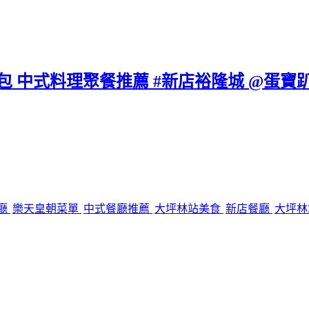
籠包 中式料理聚餐推薦 #新店裕隆城 @蛋寶趴
廳
樂天皇朝菜單
中式餐廳推薦
大坪林站美食
新店餐廳
大坪林