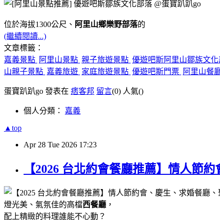
位於海拔1300公尺、
阿里山鄉樂野部落
的
(繼續閱讀...)
文章標籤：
嘉義景點
阿里山景點
親子旅遊景點
優遊吧斯阿里山鄒族文
山親子景點
嘉義旅遊
家庭旅遊景點
優遊吧斯門票
阿里山餐
蛋寶趴趴go 發表在
痞客邦
留言
(0)
人氣(
)
個人分類：
嘉義
▲top
Apr
28
Tue
2026
17:23
【2026 台北約會餐廳推薦】情人節
燈光美、氣氛佳的高檔
西餐廳
，
配上精緻的料理誰能不心動？