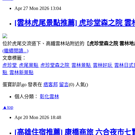
Apr
27
Mon
2026
13:04
[雲林虎尾景點推薦] 虎珍堂森之院 雲
位於虎尾交流道下、高鐵雲林站附近的【
虎珍堂森之院 雲林地
(繼續閱讀...)
文章標籤：
虎珍堂
虎尾景點
虎珍堂森之院
雲林景點
雲林好玩
雲林日式
點
雲林新景點
蛋寶趴趴go 發表在
痞客邦
留言
(0)
人氣(
)
個人分類：
彰化雲林
▲top
Apr
20
Mon
2026
18:48
[高雄住宿推薦] 康橋商旅 六合夜市七