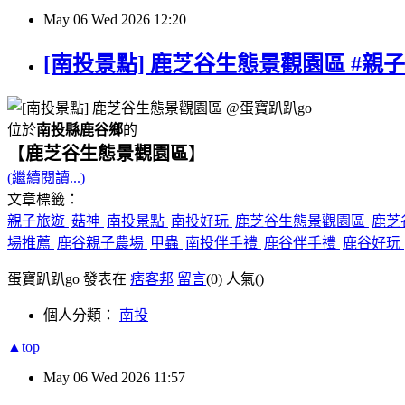
May
06
Wed
2026
12:20
[南投景點] 鹿芝谷生態景觀園區 #親子
位於
南投縣鹿谷鄉
的
【
鹿芝谷生態景觀園區
】
(繼續閱讀...)
文章標籤：
親子旅遊
菇神
南投景點
南投好玩
鹿芝谷生態景觀園區
鹿芝
場推薦
鹿谷親子農場
甲蟲
南投伴手禮
鹿谷伴手禮
鹿谷好玩
蛋寶趴趴go 發表在
痞客邦
留言
(0)
人氣(
)
個人分類：
南投
▲top
May
06
Wed
2026
11:57