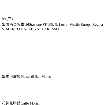
8/1(三)
聖露西亞火車l站Stazione FF .SS. S. Lucia--Westin Europa Regina
S. MARCO CALLE VALLARESSO
聖馬可廣場Piazza di San Marco
花神咖啡館Caffe Florian