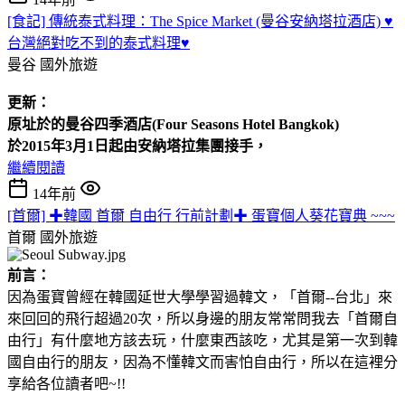
[食記] 傳統泰式料理：The Spice Market (曼谷安納塔拉酒店) ♥
台灣絕對吃不到的泰式料理♥
曼谷
國外旅遊
更新：
原址於的曼谷四季酒店(Four
Seasons Hotel
Bangkok)
於2015年3月1日起由安納塔拉集團接手，
繼續閱讀
14年前
[首爾] ✚韓國 首爾 自由行 行前計劃✚ 蛋寶個人葵花寶典 ~~~
首爾
國外旅遊
前言：
因為蛋寶曾經在韓國延世大學學習過韓文，「首爾--台北」來
來回回的飛行超過20次，所以身邊的朋友常常問我去「首爾自
由行」有什麼地方該去玩，什麼東西該吃，尤其是第一次到韓
國自由行的朋友，因為不懂韓文而害怕自由行，所以在這裡分
享給各位讀者吧~!!