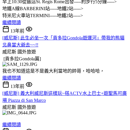
早上10:30從飯店St. Regis Rome出發-----約步行5分鐘----->
地鐵A線BARBERINI站-----地鐵2站----->
特米尼火車站TERMINI-----地鐵2站----->
繼續閱讀
13年前
[威尼斯] 此生必坐一次「貢多拉Gondola遊運河」帶我的熊貓
北鼻當大爺去~~!!
威尼斯
國外旅遊
[貢多拉Gondola篇]
我也不知道這是不是義大利當地的帥哥，哈哈哈，
繼續閱讀
13年前
[威尼斯] 義大利威尼斯這樣玩~搭ACTV水上巴士+遊聖馬可廣
場 Piazza di San Marco
威尼斯
國外旅遊
繼續閱讀