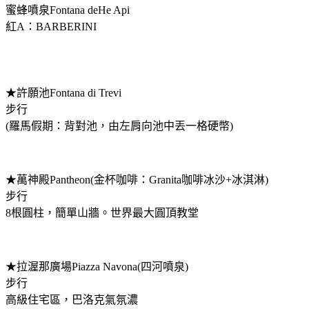
蜜蜂噴泉Fontana deHe Api
紅A：BARBERINI
★許願池Fontana di Trevi
步行
(羅馬假期：背對池，由左肩向池中丟一格硬幣)
★萬神殿Pantheon(金杯咖啡：Granita咖啡冰沙+冰淇淋)
步行
8根圓柱，簡單山牆。世界最大圓頂教堂
★拉渥那廣場Piazza Navona(四河噴泉)
步行
高級住宅區，巴洛克氣氛濃