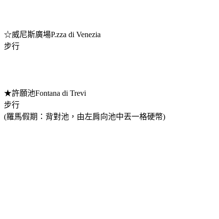
☆威尼斯廣場P.zza di Venezia
步行
★許願池Fontana di Trevi
步行
(羅馬假期：背對池，由左肩向池中丟一格硬幣)