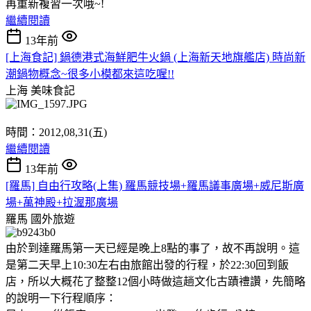
再重新複習一次哦~!
繼續閱讀
13年前
[上海食記] 鍋德港式海鮮肥牛火鍋 (上海新天地旗艦店) 時尚新
潮鍋物概念~很多小模都來這吃喔!!
上海
美味食記
時間：2012,08,31(五)
繼續閱讀
13年前
[羅馬] 自由行攻略(上集) 羅馬競技場+羅馬議事廣場+威尼斯廣
場+萬神殿+拉渥那廣場
羅馬
國外旅遊
由於到達羅馬第一天已經是晚上8點的事了，故不再說明。這
是第二天早上10:30左右由旅館出發的行程，於22:30回到飯
店，所以大概花了整整12個小時做這趟文化古蹟禮讚，先簡略
的說明一下行程順序：