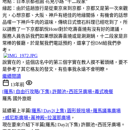
地點：日本京都祇園 花見小路 "十二段家"
緣起：由於這趟旅行是從東京來到京都，京都又是第一次來觀
光，心想京都、大阪、神戶有絕佳的地緣關係，有機會的話想
品嚐一下神戶牛肉的滋味，傳統日式懷石料理已經吃到了，所
以請教了一下京都凱悅Hotel對於吃壽喜燒有沒有好的建議，
服務人員告訴我們如果想說壽喜燒或是涮涮鍋，十二段家是非
常棒的餐廳，於是幫我們電話預約，還拿了份DM給我們參
考。
說實在的，這個店名中的第三個字實在教人摸不著頭緒
，要不
是參考了其它格友的發文，有些事我永遠不會明瞭。
繼續閱讀
13年前
[羅馬] 自由行攻略(下集) 許願池+西班牙廣場+義式晚餐
羅馬
國外旅遊
延續著上半篇
[羅馬] Day2(上集) 圓形競技場+羅馬議事廣場
+威尼斯廣場+萬神殿+拉渥那廣場
，
現在要來介紹下半篇[羅馬] Day2(下集) 許願池+西班牙廣場。