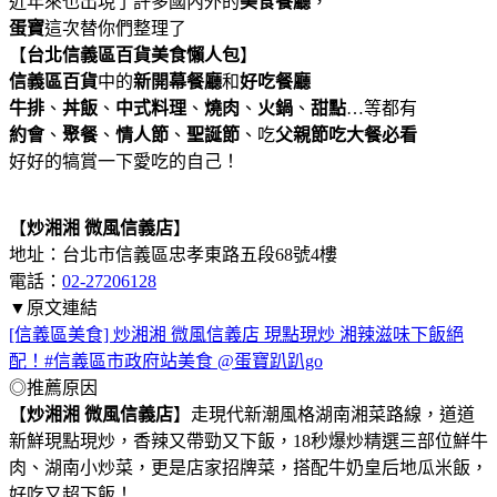
近年來也出現了許多國內外的
美食餐廳
，
蛋寶
這次替你們整理了
【
台北信義區百貨美食懶人包
】
信義區百貨
中的
新開幕餐廳
和
好吃餐廳
牛排
、
丼飯
、
中式料理
、
燒肉
、
火
鍋
、
甜點
…等都有
約會
、
聚餐
、
情人節
、
聖誕節
、吃
父親節吃大餐必看
好好的犒賞一下愛吃的自己！
【
炒湘湘 微風信義店
】
地址：台北市信義區忠孝東路五段68號4樓
電話：
02-27206128
▼原文連結
[信義區美食] 炒湘湘 微風信義店 現點現炒 湘辣滋味下飯絕
配！#信義區市政府站美食 @蛋寶趴趴go
◎推薦原因
【
炒湘湘 微風信義店
】走現代新潮風格湖南湘菜路線，道道
新鮮現點現炒，香辣又帶勁又下飯，18秒爆炒精選三部位鮮牛
肉、湖南小炒菜，更是店家招牌菜，搭配牛奶皇后地瓜米飯，
好吃又超下飯！