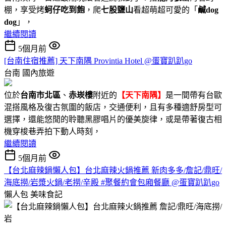
棚，享受烤
蚵仔吃到飽
，爬
七股鹽山
看超萌超可愛的「
鹹dog
dog
」，
繼續閱讀
5個月前
[台南住宿推薦] 天下南隅 Provintia Hotel @蛋寶趴趴go
台南
國內旅遊
位於
台南市北區
、
赤崁樓
附近的
【天下南隅】
是一間帶有台歐
混搭風格及復古氛圍的飯店，交通便利，且有多種適舒房型可
選擇，還能悠閒的聆聽黑膠唱片的優美旋律，或是帶著復古相
機穿梭巷弄拍下動人時刻，
繼續閱讀
5個月前
【台北麻辣鍋懶人包】台北麻辣火鍋推薦 新肉多多/詹記/鼎旺/
海底撈/岩漿火鍋/老撈/辛殿 #聚餐約會包廂餐廳 @蛋寶趴趴go
懶人包
美味食記