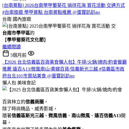
[台南景點] 2026台南學甲蜀葵花 徜徉花海 賞花活動 交通方式
#台南旅遊 學甲景點 台南景點推薦 @蛋寶趴趴go
台南
國內旅遊
台南市學甲區
的
【
學甲蜀葵花文化節
】
繼續閱讀
5個月前
【2026 台北信義區百貨美食懶人包】牛排/火鍋/燒肉/約會餐廳
推薦 遠百A13/微風南山/貴婦百貨/信義新光三越 #信義區市政
府台北101市貿站美食 @蛋寶趴趴go
懶人包
美味食記
百貨林立的
信義商圈
，
除了時尚精品、威秀影城，
隨著
信義區新光三越
、
微風信義
、
南山微風
、
遠百信義A13
開
幕，