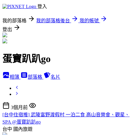
登入
我的部落格
我的部落格後台
我的帳號
登出
蛋寶趴趴go
相簿
部落格
名片
3個月前
[台中住宿推] 武陵富野渡假村 一泊二食 高山音樂會、觀星、
SPA @蛋寶趴趴go
台中
國內旅遊