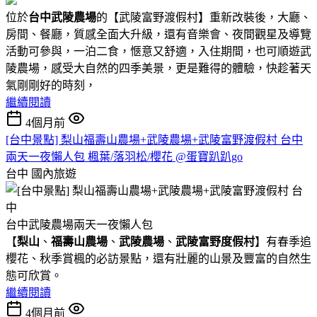
位於
台中武陵農場
的【武陵富野渡假村】重新改裝後，大廳、
房間、餐廳，質感全面大升級，還有音樂會、夜間觀星及導覽
活動可參與，一泊二食，愜意又舒適，入住期間，也可順遊武
陵農場，感受大自然的四季美景，更是難得的體驗，快趁著天
氣剛剛好的時刻，
繼續閱讀
4個月前
[台中景點] 梨山福壽山農場+武陵農場+武陵富野渡假村 台中
兩天一夜懶人包 楓葉/落羽松/櫻花 @蛋寶趴趴go
台中
國內旅遊
台中武陵農場兩天一夜懶人包
【
梨山
、
福壽山農場
、
武陵農場
、
武陵富野度假村
】有春季追
櫻花、秋季賞楓的必訪景點，還有壯麗的山景及豐富的自然生
態可欣賞。
繼續閱讀
4個月前