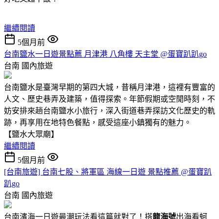
繼續閱讀
5個月前
台南鹽水一日遊景點薦 月津港 八角樓 天主堂 @蛋寶趴趴go
台南
國內旅遊
台南鹽水是臺灣早期的第四大城，昔稱月津港，這裡有豐富的
人文、歷史巷弄及建築，值得探索。年節假期或空閒時刻，不
妨安排來趟台南鹽水小旅行，深入街道巷弄探訪文化歷史的軌
跡，再享用在地特色餐點，感受這座小鎮獨有的魅力。
【鹽水大眾廟】
繼續閱讀
5個月前
[台南旅遊] 台南七股、將軍區 海線一日遊 景點推薦 @蛋寶趴
趴go
台南
國內旅遊
台南濱海一日遊最潮玩法看這篇就對了！搭
龍海號
出海看蚵