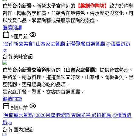
位於
台南新營
、新營
太子宮
附近的
【磐創作陶坊】
致力於陶藝
創作、陶藝教學推廣，並結合在地特色，傳承歷史與文化，可
以欣賞作品、學習陶藝或是體驗捏陶的樂趣，
繼續閱讀
5個月前
[台南新營美食] 山寨家庭餐廳 新營聚餐首選餐廳 @蛋寶趴趴
go
台南
美味食記
位於
台南新營交流道
附近的【
山寨家庭餐廳
】提供台式熱炒、
手路菜、創意料理，道道美味又好吃，山寨雞、陶板香魚、黑
豆豬腳，更是經典必吃的品項，
是家庭用餐、聚餐、宴客的首選餐廳。
繼續閱讀
5個月前
[台南鹽水景點] 2026月津港燈節 雲端光景 必拍推薦 @蛋寶趴
趴go
台南
國內旅遊