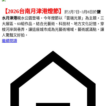
【2026台南月津港燈節】
於2月7日~3月8日於
鹽
水月津港
親水公園登場，今年燈節以「雲端光景」為主題，三
大展區、60組作品，結合光藝術、科技材、地方文化記憶，穿
梭河岸與巷弄，讓這座城市成為光藝術場域，藝術感滿點，讓
人驚豔又好拍，
繼續閱讀