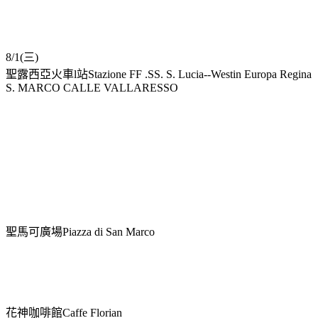
8/1(三)
聖露西亞火車l站Stazione FF .SS. S. Lucia--Westin Europa Regina
S. MARCO CALLE VALLARESSO
聖馬可廣場Piazza di San Marco
花神咖啡館Caffe Florian