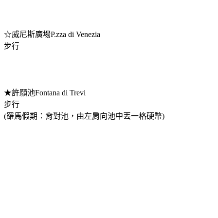
☆威尼斯廣場P.zza di Venezia
步行
★許願池Fontana di Trevi
步行
(羅馬假期：背對池，由左肩向池中丟一格硬幣)