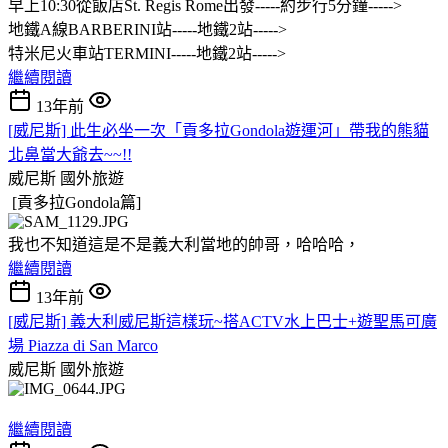
早上10:30從飯店St. Regis Rome出發-----約步行5分鐘----->
地鐵A線BARBERINI站-----地鐵2站----->
特米尼火車站TERMINI-----地鐵2站----->
繼續閱讀
13年前
[威尼斯] 此生必坐一次「貢多拉Gondola遊運河」帶我的熊貓
北鼻當大爺去~~!!
威尼斯
國外旅遊
[貢多拉Gondola篇]
我也不知道這是不是義大利當地的帥哥，哈哈哈，
繼續閱讀
13年前
[威尼斯] 義大利威尼斯這樣玩~搭ACTV水上巴士+遊聖馬可廣
場 Piazza di San Marco
威尼斯
國外旅遊
繼續閱讀