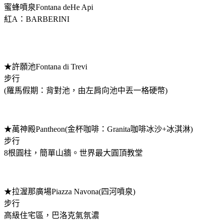
蜜蜂噴泉Fontana deHe Api
紅A：BARBERINI
★許願池Fontana di Trevi
步行
(羅馬假期：背對池，由左肩向池中丟一格硬幣)
★萬神殿Pantheon(金杯咖啡：Granita咖啡冰沙+冰淇淋)
步行
8根圓柱，簡單山牆。世界最大圓頂教堂
★拉渥那廣場Piazza Navona(四河噴泉)
步行
高級住宅區，巴洛克氣氛濃