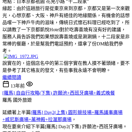
地點：日本京都祇園 花見小路 "十二段家"
緣起：由於這趟旅行是從東京來到京都，京都又是第一次來觀
光，心想京都、大阪、神戶有絕佳的地緣關係，有機會的話想
品嚐一下神戶牛肉的滋味，傳統日式懷石料理已經吃到了，所
以請教了一下京都凱悅Hotel對於吃壽喜燒有沒有好的建議，
服務人員告訴我們如果想說壽喜燒或是涮涮鍋，十二段家是非
常棒的餐廳，於是幫我們電話預約，還拿了份DM給我們參
考。
說實在的，這個店名中的第三個字實在教人摸不著頭緒
，要不
是參考了其它格友的發文，有些事我永遠不會明瞭。
繼續閱讀
13年前
[羅馬] 自由行攻略(下集) 許願池+西班牙廣場+義式晚餐
羅馬
國外旅遊
延續著上半篇
[羅馬] Day2(上集) 圓形競技場+羅馬議事廣場
+威尼斯廣場+萬神殿+拉渥那廣場
，
現在要來介紹下半篇[羅馬] Day2(下集) 許願池+西班牙廣場。