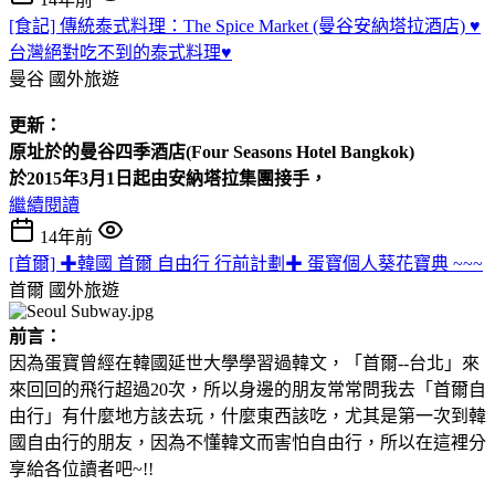
[食記] 傳統泰式料理：The Spice Market (曼谷安納塔拉酒店) ♥
台灣絕對吃不到的泰式料理♥
曼谷
國外旅遊
更新：
原址於的曼谷四季酒店(Four
Seasons Hotel
Bangkok)
於2015年3月1日起由安納塔拉集團接手，
繼續閱讀
14年前
[首爾] ✚韓國 首爾 自由行 行前計劃✚ 蛋寶個人葵花寶典 ~~~
首爾
國外旅遊
前言：
因為蛋寶曾經在韓國延世大學學習過韓文，「首爾--台北」來
來回回的飛行超過20次，所以身邊的朋友常常問我去「首爾自
由行」有什麼地方該去玩，什麼東西該吃，尤其是第一次到韓
國自由行的朋友，因為不懂韓文而害怕自由行，所以在這裡分
享給各位讀者吧~!!