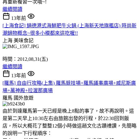
再重新複習一次哦~!
繼續閱讀
13年前
[上海食記] 鍋德港式海鮮肥牛火鍋 (上海新天地旗艦店) 時尚新
潮鍋物概念~很多小模都來這吃喔!!
上海
美味食記
時間：2012,08,31(五)
繼續閱讀
13年前
[羅馬] 自由行攻略(上集) 羅馬競技場+羅馬議事廣場+威尼斯廣
場+萬神殿+拉渥那廣場
羅馬
國外旅遊
由於到達羅馬第一天已經是晚上8點的事了，故不再說明。這
是第二天早上10:30左右由旅館出發的行程，於22:30回到飯
店，所以大概花了整整12個小時做這趟文化古蹟禮讚，先簡略
的說明一下行程順序：