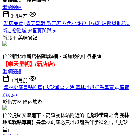
涮涮鍋
…等特色鍋物，
繼續閱讀
3個月前
[新店美食] 樂天皇朝 新店店 八色小籠包 中式料理聚餐推薦 #
新店裕隆城 @蛋寶趴趴go
新北市
美味食記
位於
新北市新店裕隆城4樓
、新加坡的中餐品牌
【樂天皇朝】(新店店)
繼續閱讀
3個月前
[雲林虎尾景點推薦] 虎珍堂森之院 雲林地瓜糕點專賣 @蛋寶
趴趴go
彰化雲林
國內旅遊
位於虎尾交流道下、高鐵雲林站附近的【
虎珍堂森之院 雲林
地瓜糕點專賣
】是雲林虎尾必買地瓜甜點伴手禮名店「虎珍
堂」