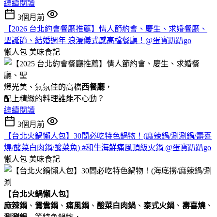
繼續閱讀
3個月前
【2026 台北約會餐廳推薦】情人節約會、慶生、求婚餐廳、
聖誕節、結婚週年 浪漫儀式感高檔餐廳！@蛋寶趴趴go
懶人包
美味食記
燈光美、氣氛佳的高檔
西餐廳
，
配上精緻的料理誰能不心動？
繼續閱讀
3個月前
【台北火鍋懶人包】30間必吃特色鍋物！(麻辣鍋/涮涮鍋/壽喜
燒/酸菜白肉鍋/酸菜魚) #和牛海鮮痛風頂級火鍋 @蛋寶趴趴go
懶人包
美味食記
【
台北火鍋懶人包
】
麻辣鍋
、
鴛鴦鍋
、
痛風鍋
、
酸菜白肉鍋
、
泰式火鍋
、
壽喜燒
、