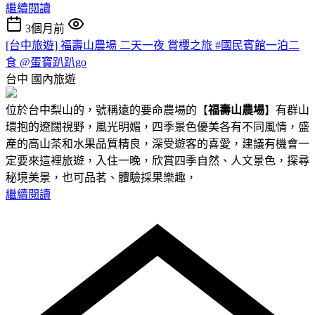
繼續閱讀
3個月前
[台中旅遊] 福壽山農場 二天一夜 賞櫻之旅 #國民賓館一泊二
食 @蛋寶趴趴go
台中
國內旅遊
位於台中梨山的，號稱遠的要命農場的【
福壽山農場
】有群山
環抱的遼闊視野，風光明媚，四季景色優美各有不同風情，盛
產的高山茶和水果品質精良，深受遊客的喜愛，建議有機會一
定要來這裡旅遊，入住一晚，欣賞四季自然、人文景色，探尋
秘境美景，也可品茗、體驗採果樂趣，
繼續閱讀