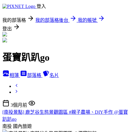
登入
我的部落格
我的部落格後台
我的帳號
登出
蛋寶趴趴go
相簿
部落格
名片
3個月前
[南投景點] 鹿芝谷生態景觀園區 #親子農場、DIY手作 @蛋寶
趴趴go
南投
國內旅遊