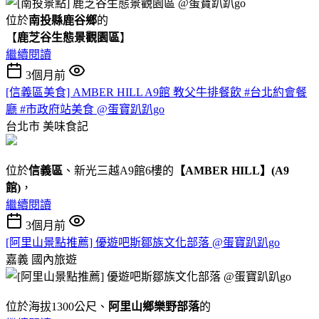
位於
南投縣鹿谷鄉
的
【
鹿芝谷生態景觀園區
】
繼續閱讀
3個月前
[信義區美食] AMBER HILL A9館 教父牛排餐飲 #台北約會餐
廳 #市政府站美食 @蛋寶趴趴go
台北市
美味食記
位於
信義區
、新光三越A9館6樓的
【AMBER HILL】(A9
館)
，
繼續閱讀
3個月前
[阿里山景點推薦] 優遊吧斯鄒族文化部落 @蛋寶趴趴go
嘉義
國內旅遊
位於海拔1300公尺、
阿里山鄉樂野部落
的