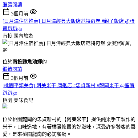
繼續閱讀
3個月前
[日月潭住宿推薦] 日月潭經典大飯店范特奇堡 #親子飯店 @蛋
寶趴趴go
南投
國內旅遊
位於
南投縣魚池鄉
的
繼續閱讀
3個月前
[桃園平鎮美食] 阿美米干 旗艦店 #忠貞新村 #龍岡米干 @蛋寶
趴趴go
桃園
美味食記
位於桃園龍岡的忠貞新村的【
阿美米干
】提供純米手工製作的
米干，口味道地，有著樸實懷舊的好滋味，深受許多饕客的喜
愛，是來桃園龍崗的必訪餐廳。