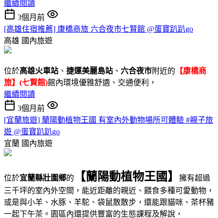
繼續閱讀
3個月前
[高雄住宿推薦] 康橋商旅 六合夜市七賢館 @蛋寶趴趴go
高雄
國內旅遊
位於
高雄火車站
、
捷運美麗島站
、
六合夜市
附近的
【康橋商
旅】(七賢館)
館內環境優雅舒適、交通便利，
繼續閱讀
3個月前
[宜蘭旅遊] 蘭陽動植物王國 有室內外動物場所可體驗 #親子旅
遊 @蛋寶趴趴go
宜蘭
國內旅遊
【蘭陽動植物王國】
位於
宜蘭縣壯圍鄉
的
擁有超過
三千坪的室內外空間，能近距離的親近、餵食多種可愛動物，
或是與小羊、水豚、羊駝、袋鼠散散步，還能跟貓咪、茶杯豬
一起下午茶。園區內還提供豐富的生態課程及解說，