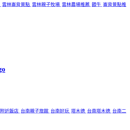
場
雲林崙背景點
雲林親子牧場
雲林農場推薦
餵牛
崙背景點推
o
心附近飯店
台南親子旅館
台南好玩
塔木德
台南塔木德
台南二