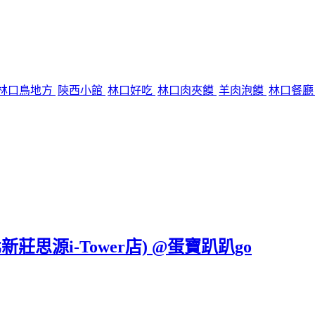
林口鳥地方
陝西小館
林口好吃
林口肉夾饃
羊肉泡饃
林口餐
莊思源i-Tower店) @蛋寶趴趴go