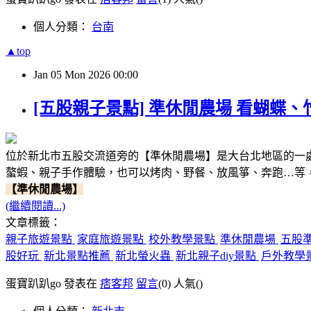
個人分類：
台南
▲top
Jan
05
Mon
2026
00:00
[五股親子景點] 準休閒農場 看蝴蝶、
位於新北市五股交流道旁的【準休閒農場】是大台北地區的一
螯蝦、親子手作體驗，也可以烤肉、野餐、放風箏、奔跑…等
【準休閒農場】
(繼續閱讀...)
文章標籤：
親子旅遊景點
家庭旅遊景點
校外教學景點
準休閒農場
五股
股好玩
新北景點推薦
新北螢火蟲
新北親子diy景點
戶外教學
蛋寶趴趴go 發表在
痞客邦
留言
(0)
人氣(
)