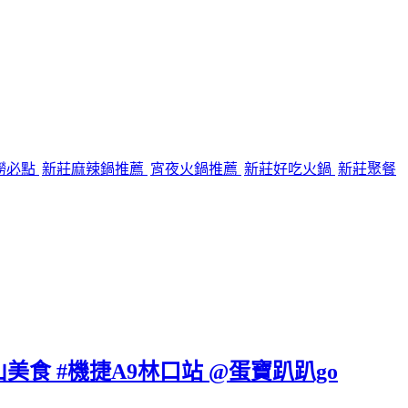
撈必點
新莊麻辣鍋推薦
宵夜火鍋推薦
新莊好吃火鍋
新莊聚餐
美食 #機捷A9林口站 @蛋寶趴趴go