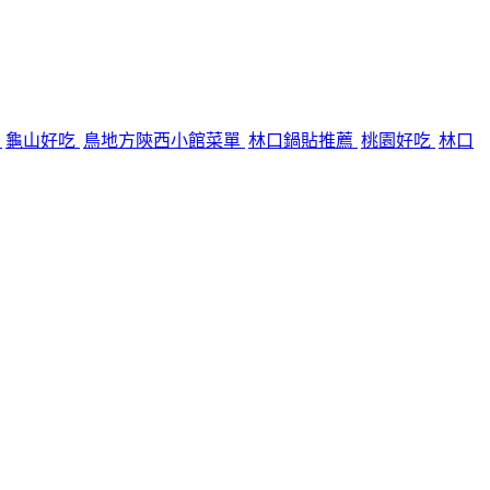
廳
龜山好吃
鳥地方陝西小館菜單
林口鍋貼推薦
桃園好吃
林口