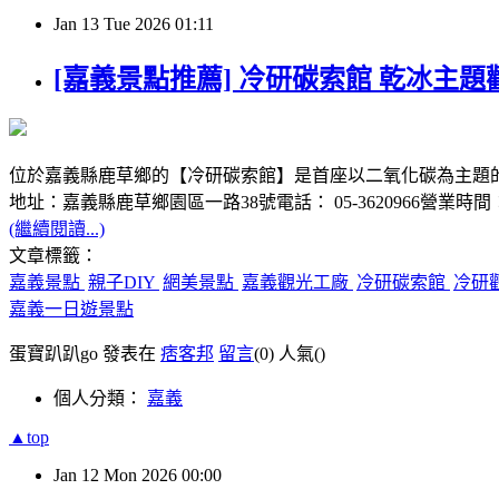
Jan
13
Tue
2026
01:11
[嘉義景點推薦] 冷研碳索館 乾冰主題觀
位於嘉義縣鹿草鄉的【冷研碳索館】是首座以二氧化碳為主題
地址：嘉義縣鹿草鄉園區一路38號電話： 05-3620966營業時間：09
(繼續閱讀...)
文章標籤：
嘉義景點
親子DIY
網美景點
嘉義觀光工廠
冷研碳索館
冷研
嘉義一日遊景點
蛋寶趴趴go 發表在
痞客邦
留言
(0)
人氣(
)
個人分類：
嘉義
▲top
Jan
12
Mon
2026
00:00