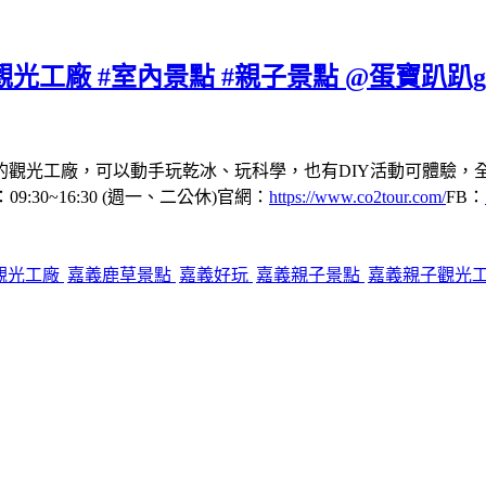
光工廠 #室內景點 #親子景點 @蛋寶趴趴g
的觀光工廠，可以動手玩乾冰、玩科學，也有DIY活動可體驗，
:30~16:30 (週一、二公休)官網：
https://www.co2tour.com/
FB：
觀光工廠
嘉義鹿草景點
嘉義好玩
嘉義親子景點
嘉義親子觀光