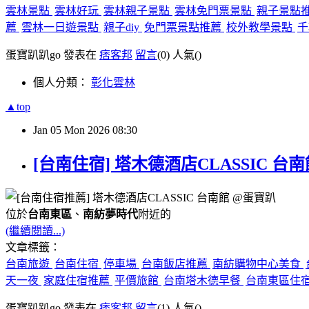
雲林景點
雲林好玩
雲林親子景點
雲林免門票景點
親子景點
薦
雲林一日遊景點
親子diy
免門票景點推薦
校外教學景點
千
蛋寶趴趴go 發表在
痞客邦
留言
(0)
人氣(
)
個人分類：
彰化雲林
▲top
Jan
05
Mon
2026
08:30
[台南住宿] 塔木德酒店CLASSIC 
位於
台南東區
、
南紡夢時代
附近的
(繼續閱讀...)
文章標籤：
台南旅遊
台南住宿
停車場
台南飯店推薦
南紡購物中心美食
天一夜
家庭住宿推薦
平價旅館
台南塔木德早餐
台南東區住
蛋寶趴趴go 發表在
痞客邦
留言
(1)
人氣(
)