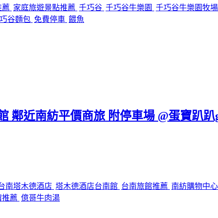
推薦
家庭旅遊景點推薦
千巧谷
千巧谷牛樂園
千巧谷牛樂園牧
巧谷麵包
免費停車
餵魚
台南館 鄰近南紡平價商旅 附停車場 @蛋寶趴趴g
台南塔木德酒店
塔木德酒店台南館
台南旅館推薦
南紡購物中
宿推薦
億哥牛肉湯