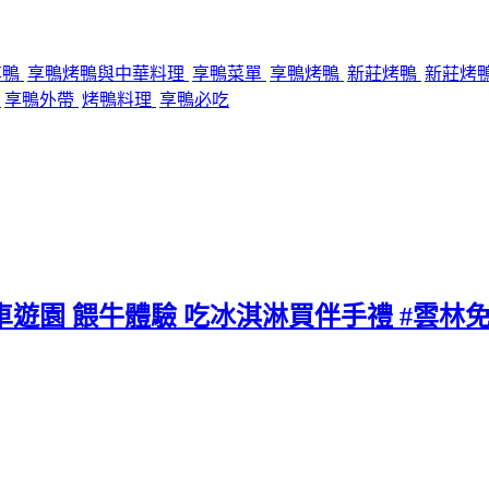
享鴨
享鴨烤鴨與中華料理
享鴨菜單
享鴨烤鴨
新莊烤鴨
新莊烤
廳
享鴨外帶
烤鴨料理
享鴨必吃
車遊園 餵牛體驗 吃冰淇淋買伴手禮 #雲林