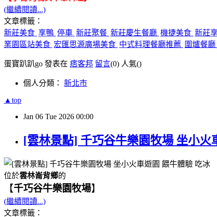
(繼續閱讀...)
文章標籤：
新莊美食
享鴨
停車
新莊聚餐
新莊慶生餐廳
機捷美食
新莊
業園區站美食
宏匯思源廣場美食
中式料理餐廳推薦
圍爐餐
蛋寶趴趴go 發表在
痞客邦
留言
(0)
人氣(
)
個人分類：
新北市
▲top
Jan
06
Tue
2026
00:00
[雲林景點] 千巧谷牛樂園牧場 坐小火
位於
雲林崙背鄉
的
【
千巧谷牛樂園牧場
】
(繼續閱讀...)
文章標籤：