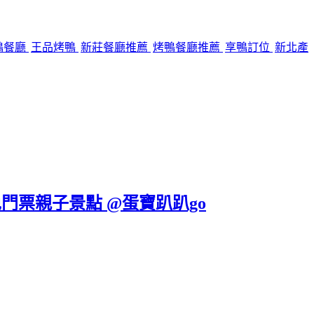
鴨餐廳
王品烤鴨
新莊餐廳推薦
烤鴨餐廳推薦
享鴨訂位
新北產
免門票親子景點 @蛋寶趴趴go