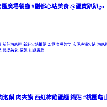
宏匯廣場餐廳 #副都心站美食 @蛋寶趴趴go
鍋
新莊海底撈
新莊火鍋推薦
宏匯廣場美食
宏匯廣場火鍋
海底
捷
機捷美食
撈麵
川劇變臉
泡饃 肉夾饃 西紅柿雞蛋麵 鍋貼 #桃園龜山