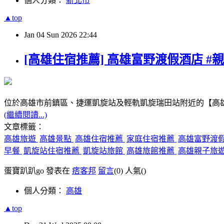
個人分類：
新北市
▲top
Jan
04
Sun
2026
22:44
[高雄住宿推薦] 高雄富野渡假酒店 #親
位於高雄市前鎮區、捷運凱旋站及輕軌凱旋瑞田站附近的【高
(繼續閱讀...)
文章標籤：
高雄旅遊
高雄景點
高雄住宿推薦
家庭住宿推薦
高雄富野渡
早餐
凱旋站住宿推薦
凱旋站旅館
高雄旅館推薦
高雄親子旅
蛋寶趴趴go 發表在
痞客邦
留言
(0)
人氣(
)
個人分類：
高雄
▲top