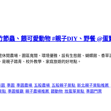
竹節蟲、餵可愛動物 #親子DIY、野餐 @蛋
處休閒農場，園區寬闊、環境優雅，設有生態館、蝴蝶館、香草溫
，是親子踏青、校外教學、家庭旅遊的好地點。
準園
準園
準園農場
五股農場
五股親子景點
新北親子景點推薦
景點
準園餐廳
親子農場推薦
餵動物
放風箏景點
準園門票