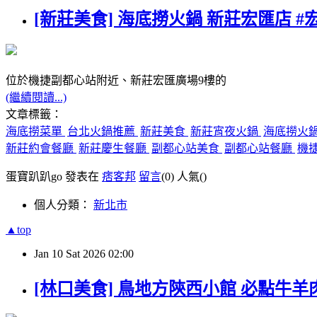
[新莊美食] 海底撈火鍋 新莊宏匯店 #
位於機捷副都心站附近、新莊宏匯廣場9樓的
(繼續閱讀...)
文章標籤：
海底撈菜單
台北火鍋推薦
新莊美食
新莊宵夜火鍋
海底撈火
新莊約會餐廳
新莊慶生餐廳
副都心站美食
副都心站餐廳
機
蛋寶趴趴go 發表在
痞客邦
留言
(0)
人氣(
)
個人分類：
新北市
▲top
Jan
10
Sat
2026
02:00
[林口美食] 鳥地方陝西小館 必點牛羊肉