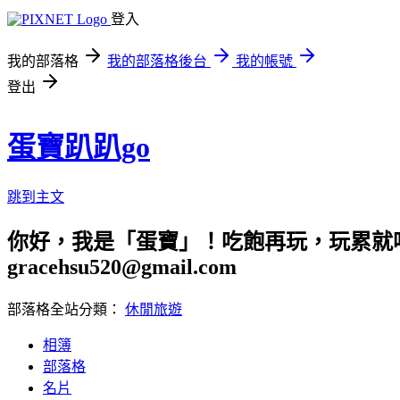
登入
我的部落格
我的部落格後台
我的帳號
登出
蛋寶趴趴go
跳到主文
你好，我是「蛋寶」！吃飽再玩，玩累就吃
gracehsu520@gmail.com
部落格全站分類：
休閒旅遊
相簿
部落格
名片