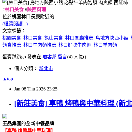
#
林口美食
#
陝西料理
位於
桃園林口長庚
附近的
(繼續閱讀...)
文章標籤：
桃園美食
林口美食
龜山美食
林口餐廳推薦
鳥地方陝西小館
麵食推薦
林口牛肉麵推薦
林口好吃牛肉麵
林口羊肉麵
蛋寶趴趴go 發表在
痞客邦
留言
(4)
人氣(
)
個人分類：
新北市
▲top
Jan
08
Thu
2026
23:25
[新莊美食] 享鴨 烤鴨與中華料理 (新北新
王品集團
的全新
中餐品牌
【享鴨 烤鴨與中華料理】