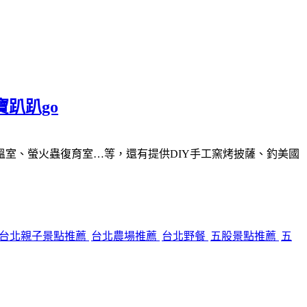
寶趴趴go
室、螢火蟲復育室…等，還有提供DIY手工窯烤披薩、釣美國
台北親子景點推薦
台北農場推薦
台北野餐
五股景點推薦
五