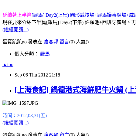
延續著上半篇
[羅馬] Day2(上集) 圓形競技場+羅馬議事廣場
現在要來介紹下半篇[羅馬] Day2(下集) 許願池+西班牙廣場。
(繼續閱讀...)
蛋寶趴趴go 發表在
痞客邦
留言
(0)
人氣(
)
個人分類：
羅馬
▲top
Sep
06
Thu
2012
21:18
[上海食記] 鍋德港式海鮮肥牛火鍋 (
時間：2012,08,31(五)
(繼續閱讀...)
蛋寶趴趴go 發表在
痞客邦
留言
(0)
人氣(
)