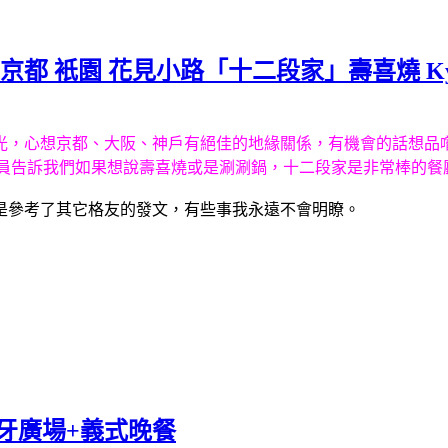
京都 衹園 花見小路「十二段家」壽喜燒 Kyoto Juni
光，心想京都、大阪、神戶有絕佳的地緣關係，有機會的話想品
務人員告訴我們如果想說壽喜燒或是涮涮鍋，十二段家是非常棒的
是參考了其它格友的發文，有些事我永遠不會明瞭。
班牙廣場+義式晚餐