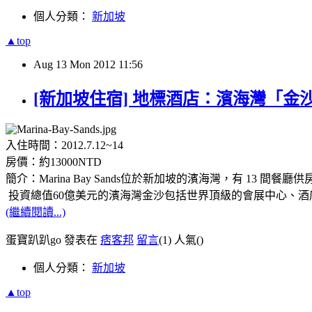
個人分類：
新加坡
▲top
Aug
13
Mon
2012
11:56
[新加坡住宿] 地標酒店：濱海灣「金沙綜合娛樂城
入住時間：2012.7.12~14
房價：約13000NTD
簡介：Marina Bay Sands位於新加坡的濱海灣，有 13 間餐廳
投資總值60億美元的濱海灣金沙包括世界頂級的會展中心、酒
(繼續閱讀...)
蛋寶趴趴go 發表在
痞客邦
留言
(1)
人氣(
)
個人分類：
新加坡
▲top