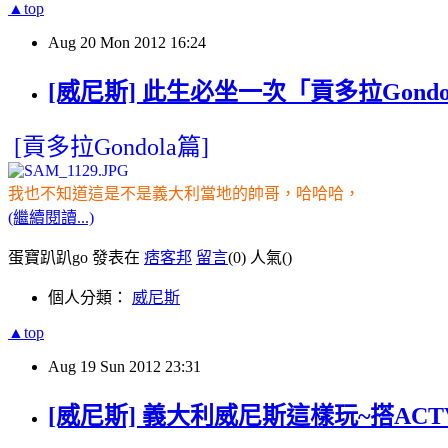
▲top
Aug
20
Mon
2012
16:24
[威尼斯] 此生必坐一次「貢多拉Gond
[貢
多拉Gondola篇]
我也不知道這是不是義大利當地的帥哥，哈哈哈，
(繼續閱讀...)
蛋寶趴趴go 發表在
痞客邦
留言
(0)
人氣(
)
個人分類：
威尼斯
▲top
Aug
19
Sun
2012
23:31
[威尼斯] 義大利威尼斯這樣玩~搭ACTV水上