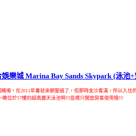
Marina Bay Sands Skypark (泳
。在2011年暑就來朝聖過了，但那時金沙客滿，所以入住的是泛太平洋Pa
一瞧位於57樓的超高露天泳池啊
!!!這裡只開放房客使用哦!!!