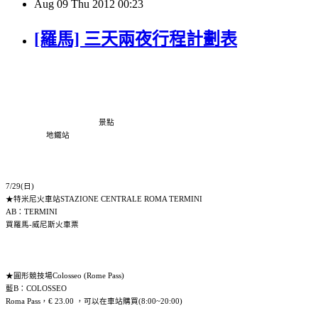
Aug
09
Thu
2012
00:23
[羅馬] 三天兩夜行程計劃表
景點
地鐵站
7/29(日)
★特米尼火車站STAZIONE CENTRALE ROMA TERMINI
AB：TERMINI
買羅馬-威尼斯火車票
★圓形競技場Colosseo (Rome Pass)
藍B：COLOSSEO
Roma Pass，€ 23.00 ，可以在車站購買(8:00~20:00)