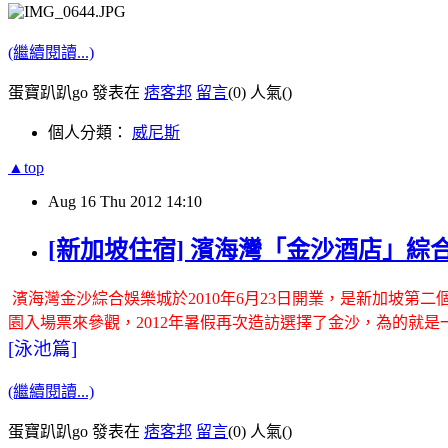
(繼續閱讀...)
蛋寶趴趴go 發表在
痞客邦
留言
(0)
人氣(
)
個人分類：
威尼斯
▲top
Aug
16
Thu
2012
14:10
[新加坡住宿] 濱海灣「金沙酒店」綜合娛樂城 
濱海灣金沙綜合娛樂城於2010年6月23日開業，是新加坡第二個賭場
園入場票來參觀，2012年暑假再次造訪選擇了金沙，為的就是
[泳池篇]
(繼續閱讀...)
蛋寶趴趴go 發表在
痞客邦
留言
(0)
人氣(
)