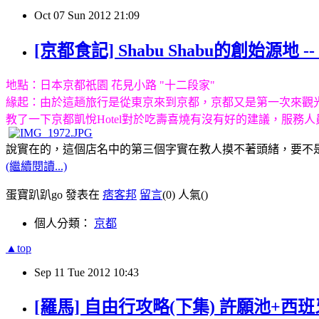
Oct
07
Sun
2012
21:09
[京都食記] Shabu Shabu的創始源地 -- 
地點：日本京都祇園 花見小路 "十二段家"
緣起：由於這趟旅行是從東京來到京都，京都又是第一次來觀
教了一下京都凱悅Hotel對於吃壽喜燒有沒有好的建議，服
說實在的，這個店名中的第三個字實在教人摸不著頭緒
，要不
(繼續閱讀...)
蛋寶趴趴go 發表在
痞客邦
留言
(0)
人氣(
)
個人分類：
京都
▲top
Sep
11
Tue
2012
10:43
[羅馬] 自由行攻略(下集) 許願池+西