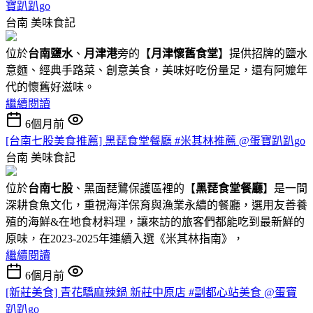
寶趴趴go
台南
美味食記
位於
台南鹽水
、
月津港
旁的【
月津懷舊食堂
】提供招牌的鹽水
意麵、經典手路菜、創意美食，美味好吃份量足，還有阿嬤年
代的懷舊好滋味。
繼續閱讀
6個月前
[台南七股美食推薦] 黑琵食堂餐廳 #米其林推薦 @蛋寶趴趴go
台南
美味食記
位於
台南七股
、黑面琵鷺保護區裡的【
黑琵食堂餐廳
】是一間
深耕食魚文化，重視海洋保育與漁業永續的餐廳，選用友善養
殖的海鮮&在地食材料理，讓來訪的旅客們都能吃到最新鮮的
原味，在2023-2025年連續入選《米其林指南》，
繼續閱讀
6個月前
[新莊美食] 青花驕麻辣鍋 新莊中原店 #副都心站美食 @蛋寶
趴趴go