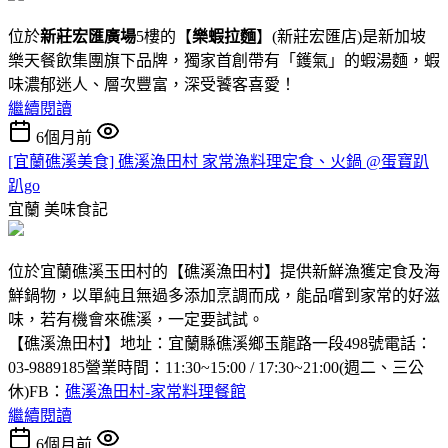
位於
新莊宏匯廣場
5樓的【
樂蝦拉麵
】(新莊宏匯店)是新加坡
樂天餐飲集團旗下品牌，獨家首創帶有「鑊氣」的蝦湯麵，蝦
味濃郁迷人、層次豐富，深受饕客喜愛！
繼續閱讀
6個月前
[宜蘭礁溪美食] 礁溪漁田村 家常漁料理定食、火鍋 @蛋寶趴
趴go
宜蘭
美味食記
位於宜蘭礁溪玉田村的【礁溪漁田村】提供新鮮漁獲定食及海
鮮鍋物，以單純且無過多添加烹調而成，能品嚐到家常的好滋
味，若有機會來礁溪，一定要試試。
【礁溪漁田村】地址：宜蘭縣礁溪鄉玉龍路一段498號電話：
03-9889185營業時間：11:30~15:00 / 17:30~21:00(週二、三公
休)FB：
礁溪漁田村-家常料理餐館
繼續閱讀
6個月前