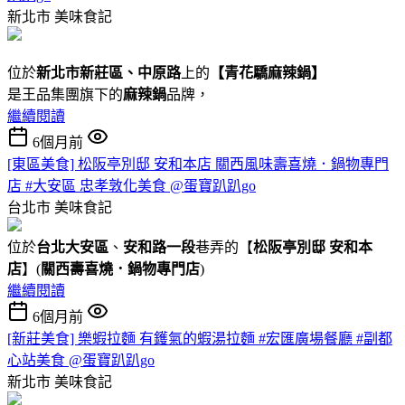
新北市
美味食記
位於
新北市新莊區、中原路
上的
【
青花驕麻辣鍋
】
是王品集團旗下的
麻辣鍋
品牌，
繼續閱讀
6個月前
[東區美食] 松阪亭別邸 安和本店 關西風味壽喜燒．鍋物專門
店 #大安區 忠孝敦化美食 @蛋寶趴趴go
台北市
美味食記
位於
台北大安區
、
安和路一段
巷弄的【
松阪亭別邸 安和本
店
】(
關西壽喜燒．鍋物專門店
)
繼續閱讀
6個月前
[新莊美食] 樂蝦拉麵 有鑊氣的蝦湯拉麵 #宏匯廣場餐廳 #副都
心站美食 @蛋寶趴趴go
新北市
美味食記