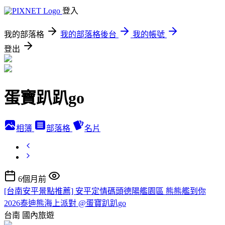
登入
我的部落格
我的部落格後台
我的帳號
登出
蛋寶趴趴go
相簿
部落格
名片
6個月前
[台南安平景點推薦] 安平定情碼頭德陽艦園區 熊熊艦到你
2026泰迪熊海上派對 @蛋寶趴趴go
台南
國內旅遊