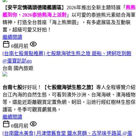
【
安平定情碼頭德陽艦園區
】2026年推出全新主題特展「
熊熊
艦到你・2026泰迪熊海上派對
」以可愛的泰迪熊元素結合海軍
精神，打造全台首座「海上熊樂園」，有多處展區及互動裝
置，超級可愛又好拍！
繼續閱讀
6個月前
[台南七股景點推薦] 七股龍海號生態之旅 遊船、烤蚵吃到飽
@蛋寶趴趴go
台南
國內旅遊
台南七股
好好玩！【
七股龍海號生態之旅
】專人全程導覽介紹
台江內海的自然生態，可看到濱外沙洲、台灣海峽、濱海植物
等，還能近距離觀賞定置魚網、蚵田，沿途行經紅樹林生態保
護區，冬季可觀賞鸕鶿鳥，
繼續閱讀
6個月前
[台南鹽水美食] 月津懷舊食堂 鹽水意麵、古早味手路菜 @蛋