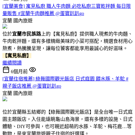
[宜蘭美食] 寓見私廚 職人牛肉麵 必吃私廚三寶乾拌麵 每日限
量販售 #宜蘭牛肉麵推薦 @蛋寶趴趴go
宜蘭
國內旅遊
位於
宜蘭市民族路
上的【寓見私廚】提供職人現煮的牛肉麵、
牛肉乾拌麵，還有多樣精緻美味的小菜可搭配，精選食材用心
熬煮，熱騰騰呈現，讓每位饕客都能享用最誠心的好滋味。
【寓見私廚】
繼續閱讀
6個月前
[宜蘭住宿推薦] 綠舞國際觀光飯店 日式庭園 餵水豚、羊駝 #
親子飯店推薦 @蛋寶趴趴go
宜蘭
國內旅遊
位於宜蘭縣五結鄉的【綠舞國際觀光飯店】是全台唯一日式庭
園主題飯店，入住能遠眺龜山島海景，還有多樣的設施、日式
體驗、DIY可參與，也可親近超萌的水豚、羊駝、梅花鹿…等
動物，是來宜蘭旅遊親子住宿的好選擇。