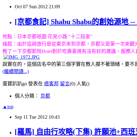
Oct
07
Sun
2012
21:09
[京都食記] Shabu Shabu的創始源地 -- 
地點：日本京都祇園 花見小路 "十二段家"
緣起：由於這趟旅行是從東京來到京都，京都又是第一次來觀
教了一下京都凱悅Hotel對於吃壽喜燒有沒有好的建議，服
說實在的，這個店名中的第三個字實在教人摸不著頭緒
，要不
(繼續閱讀...)
蛋寶趴趴go 發表在
痞客邦
留言
(0)
人氣(
)
個人分類：
京都
▲top
Sep
11
Tue
2012
10:43
[羅馬] 自由行攻略(下集) 許願池+西