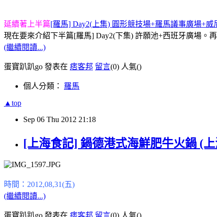
延續著上半篇
[羅馬] Day2(上集) 圓形競技場+羅馬議事廣場
現在要來介紹下半篇[羅馬] Day2(下集) 許願池+西班牙廣場。
(繼續閱讀...)
蛋寶趴趴go 發表在
痞客邦
留言
(0)
人氣(
)
個人分類：
羅馬
▲top
Sep
06
Thu
2012
21:18
[上海食記] 鍋德港式海鮮肥牛火鍋 (
時間：2012,08,31(五)
(繼續閱讀...)
蛋寶趴趴go 發表在
痞客邦
留言
(0)
人氣(
)