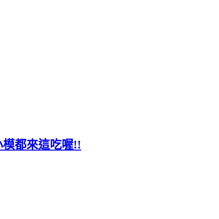
小模都來這吃喔!!