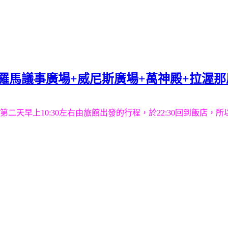
場+羅馬議事廣場+威尼斯廣場+萬神殿+拉渥
二天早上10:30左右由旅館出發的行程，於22:30回到飯店，