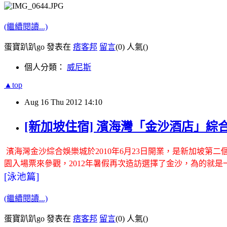
(繼續閱讀...)
蛋寶趴趴go 發表在
痞客邦
留言
(0)
人氣(
)
個人分類：
威尼斯
▲top
Aug
16
Thu
2012
14:10
[新加坡住宿] 濱海灣「金沙酒店」綜合娛樂城 
濱海灣金沙綜合娛樂城於2010年6月23日開業，是新加坡第二個賭場
園入場票來參觀，2012年暑假再次造訪選擇了金沙，為的就是
[泳池篇]
(繼續閱讀...)
蛋寶趴趴go 發表在
痞客邦
留言
(0)
人氣(
)