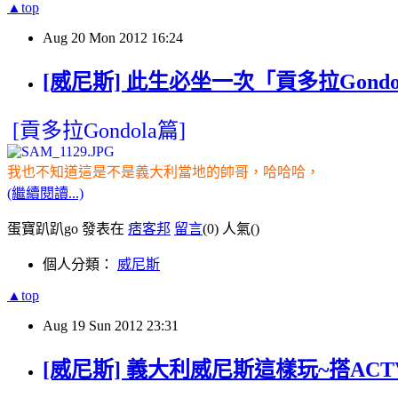
▲top
Aug
20
Mon
2012
16:24
[威尼斯] 此生必坐一次「貢多拉Gond
[貢
多拉Gondola篇]
我也不知道這是不是義大利當地的帥哥，哈哈哈，
(繼續閱讀...)
蛋寶趴趴go 發表在
痞客邦
留言
(0)
人氣(
)
個人分類：
威尼斯
▲top
Aug
19
Sun
2012
23:31
[威尼斯] 義大利威尼斯這樣玩~搭ACTV水上