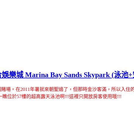
Marina Bay Sands Skypark (泳
。在2011年暑就來朝聖過了，但那時金沙客滿，所以入住的是泛太平洋Pa
一瞧位於57樓的超高露天泳池啊
!!!這裡只開放房客使用哦!!!