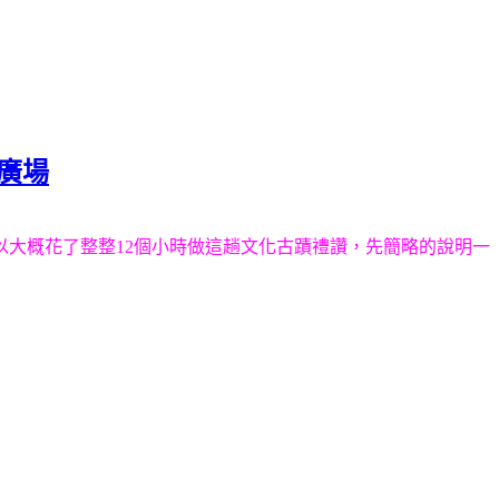
那廣場
所以大概花了整整12個小時做這趟文化古蹟禮讚，先簡略的說明一