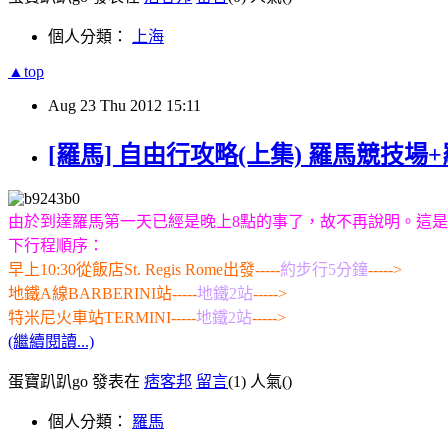
個人分類：
上海
▲top
Aug
23
Thu
2012
15:11
[羅馬] 自由行攻略(上集) 羅馬競技
由於到達羅馬第一天已經是晚上8點的事了，故不再說明。這是第
下行程順序：
早上10:30從飯店St. Regis Rome出發-----
約步行5分鐘
----->
地鐵A線BARBERINI站-----
地鐵2站
----->
特米尼火車站TERMINI-----
地鐵2站
----->
(繼續閱讀...)
蛋寶趴趴go 發表在
痞客邦
留言
(1)
人氣(
)
個人分類：
羅馬