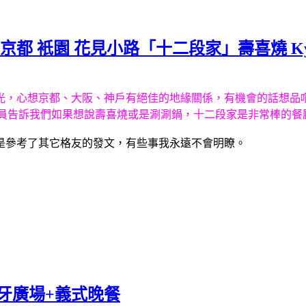
京都 衹園 花見小路「十二段家」壽喜燒 Kyoto Juni
光，心想京都、大阪、神戶有絕佳的地緣關係，有機會的話想品
務人員告訴我們如果想說壽喜燒或是涮涮鍋，十二段家是非常棒的
是參考了其它格友的發文，有些事我永遠不會明瞭。
班牙廣場+義式晚餐