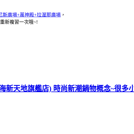
+威尼斯廣場+萬神殿+拉渥那廣場
，
再重新複習一次哦~!
上海新天地旗艦店) 時尚新潮鍋物概念~很多