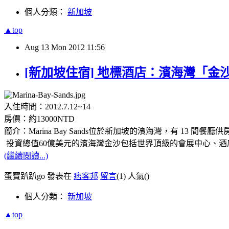
個人分類：
新加坡
▲top
Aug
13
Mon
2012
11:56
[新加坡住宿] 地標酒店：濱海灣「金沙綜合娛樂城
入住時間：2012.7.12~14
房價：約13000NTD
簡介：Marina Bay Sands位於新加坡的濱海灣，有 13 間餐廳
投資總值60億美元的濱海灣金沙包括世界頂級的會展中心、酒
(繼續閱讀...)
蛋寶趴趴go 發表在
痞客邦
留言
(1)
人氣(
)
個人分類：
新加坡
▲top