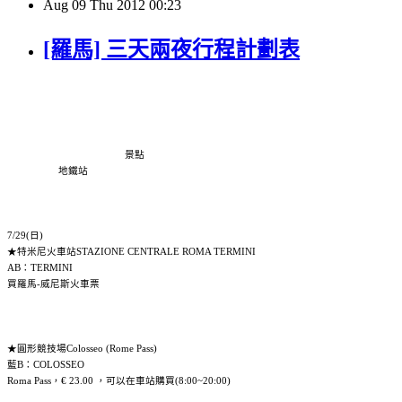
Aug
09
Thu
2012
00:23
[羅馬] 三天兩夜行程計劃表
景點
地鐵站
7/29(日)
★特米尼火車站STAZIONE CENTRALE ROMA TERMINI
AB：TERMINI
買羅馬-威尼斯火車票
★圓形競技場Colosseo (Rome Pass)
藍B：COLOSSEO
Roma Pass，€ 23.00 ，可以在車站購買(8:00~20:00)