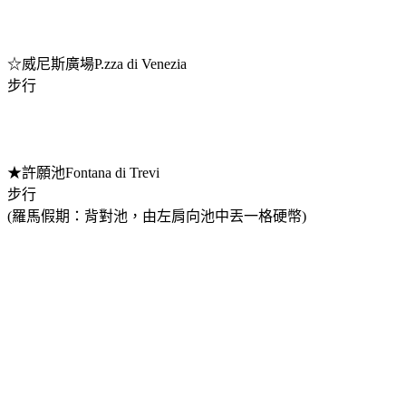
☆威尼斯廣場P.zza di Venezia
步行
★許願池Fontana di Trevi
步行
(羅馬假期：背對池，由左肩向池中丟一格硬幣)