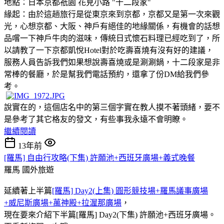
地點：日本京都祇園 花見小路 "十二段家"
緣起：由於這趟旅行是從東京來到京都，京都又是第一次來觀
光，心想京都、大阪、神戶有絕佳的地緣關係，有機會的話想
品嚐一下神戶牛肉的滋味，傳統日式懷石料理已經吃到了，所
以請教了一下京都凱悅Hotel對於吃壽喜燒有沒有好的建議，
服務人員告訴我們如果想說壽喜燒或是涮涮鍋，十二段家是非
常棒的餐廳，於是幫我們電話預約，還拿了份DM給我們參
考。
說實在的，這個店名中的第三個字實在教人摸不著頭緒
，要不
是參考了其它格友的發文，有些事我永遠不會明瞭。
繼續閱讀
13年前
[羅馬] 自由行攻略(下集) 許願池+西班牙廣場+義式晚餐
羅馬
國外旅遊
延續著上半篇
[羅馬] Day2(上集) 圓形競技場+羅馬議事廣場
+威尼斯廣場+萬神殿+拉渥那廣場
，
現在要來介紹下半篇[羅馬] Day2(下集) 許願池+西班牙廣場。