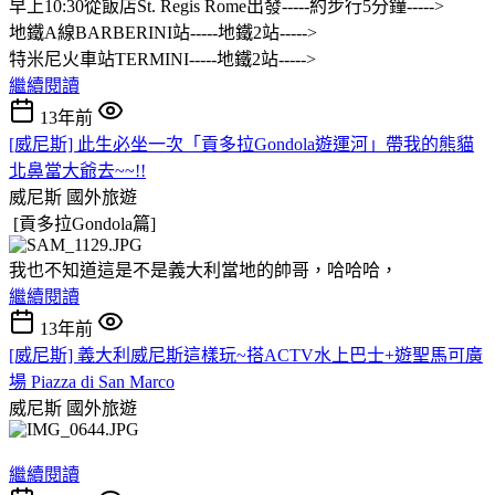
早上10:30從飯店St. Regis Rome出發-----約步行5分鐘----->
地鐵A線BARBERINI站-----地鐵2站----->
特米尼火車站TERMINI-----地鐵2站----->
繼續閱讀
13年前
[威尼斯] 此生必坐一次「貢多拉Gondola遊運河」帶我的熊貓
北鼻當大爺去~~!!
威尼斯
國外旅遊
[貢多拉Gondola篇]
我也不知道這是不是義大利當地的帥哥，哈哈哈，
繼續閱讀
13年前
[威尼斯] 義大利威尼斯這樣玩~搭ACTV水上巴士+遊聖馬可廣
場 Piazza di San Marco
威尼斯
國外旅遊
繼續閱讀