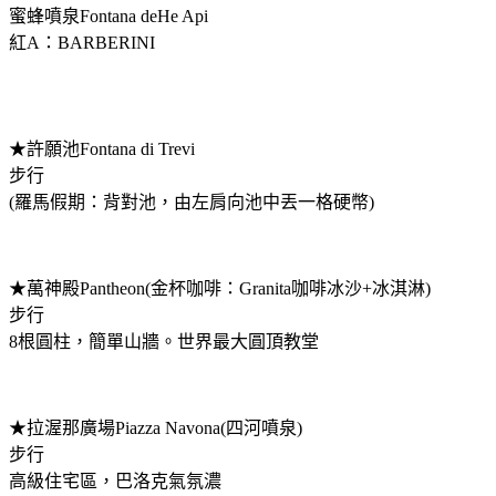
蜜蜂噴泉Fontana deHe Api
紅A：BARBERINI
★許願池Fontana di Trevi
步行
(羅馬假期：背對池，由左肩向池中丟一格硬幣)
★萬神殿Pantheon(金杯咖啡：Granita咖啡冰沙+冰淇淋)
步行
8根圓柱，簡單山牆。世界最大圓頂教堂
★拉渥那廣場Piazza Navona(四河噴泉)
步行
高級住宅區，巴洛克氣氛濃