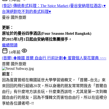
[食記] 傳統泰式料理：The Spice Market (曼谷安納塔拉酒店) ♥
台灣絕對吃不到的泰式料理♥
曼谷
國外旅遊
更新：
原址於的曼谷四季酒店(Four
Seasons Hotel
Bangkok)
於2015年3月1日起由安納塔拉集團接手，
繼續閱讀
14年前
[首爾] ✚韓國 首爾 自由行 行前計劃✚ 蛋寶個人葵花寶典 ~~~
首爾
國外旅遊
前言：
因為蛋寶曾經在韓國延世大學學習過韓文，「首爾--台北」來
來回回的飛行超過20次，所以身邊的朋友常常問我去「首爾自
由行」有什麼地方該去玩，什麼東西該吃，尤其是第一次到韓
國自由行的朋友，因為不懂韓文而害怕自由行，所以在這裡分
享給各位讀者吧~!!