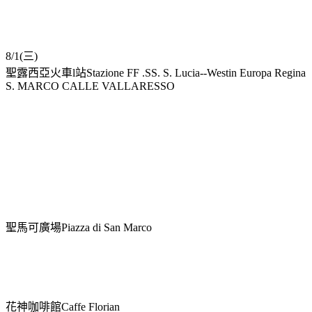
8/1(三)
聖露西亞火車l站Stazione FF .SS. S. Lucia--Westin Europa Regina
S. MARCO CALLE VALLARESSO
聖馬可廣場Piazza di San Marco
花神咖啡館Caffe Florian