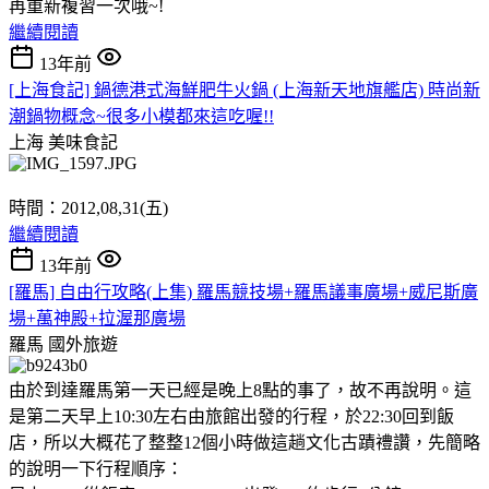
再重新複習一次哦~!
繼續閱讀
13年前
[上海食記] 鍋德港式海鮮肥牛火鍋 (上海新天地旗艦店) 時尚新
潮鍋物概念~很多小模都來這吃喔!!
上海
美味食記
時間：2012,08,31(五)
繼續閱讀
13年前
[羅馬] 自由行攻略(上集) 羅馬競技場+羅馬議事廣場+威尼斯廣
場+萬神殿+拉渥那廣場
羅馬
國外旅遊
由於到達羅馬第一天已經是晚上8點的事了，故不再說明。這
是第二天早上10:30左右由旅館出發的行程，於22:30回到飯
店，所以大概花了整整12個小時做這趟文化古蹟禮讚，先簡略
的說明一下行程順序：