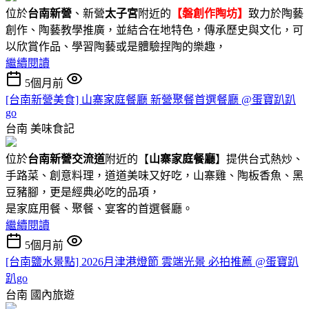
位於
台南新營
、新營
太子宮
附近的
【磐創作陶坊】
致力於陶藝
創作、陶藝教學推廣，並結合在地特色，傳承歷史與文化，可
以欣賞作品、學習陶藝或是體驗捏陶的樂趣，
繼續閱讀
5個月前
[台南新營美食] 山寨家庭餐廳 新營聚餐首選餐廳 @蛋寶趴趴
go
台南
美味食記
位於
台南新營交流道
附近的【
山寨家庭餐廳
】提供台式熱炒、
手路菜、創意料理，道道美味又好吃，山寨雞、陶板香魚、黑
豆豬腳，更是經典必吃的品項，
是家庭用餐、聚餐、宴客的首選餐廳。
繼續閱讀
5個月前
[台南鹽水景點] 2026月津港燈節 雲端光景 必拍推薦 @蛋寶趴
趴go
台南
國內旅遊