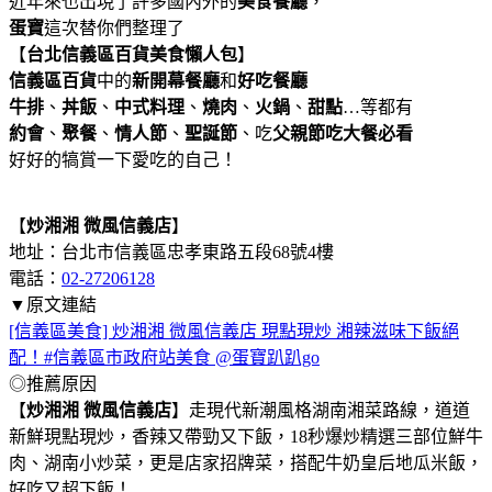
近年來也出現了許多國內外的
美食餐廳
，
蛋寶
這次替你們整理了
【
台北信義區百貨美食懶人包
】
信義區百貨
中的
新開幕餐廳
和
好吃餐廳
牛排
、
丼飯
、
中式料理
、
燒肉
、
火
鍋
、
甜點
…等都有
約會
、
聚餐
、
情人節
、
聖誕節
、吃
父親節吃大餐必看
好好的犒賞一下愛吃的自己！
【
炒湘湘 微風信義店
】
地址：台北市信義區忠孝東路五段68號4樓
電話：
02-27206128
▼原文連結
[信義區美食] 炒湘湘 微風信義店 現點現炒 湘辣滋味下飯絕
配！#信義區市政府站美食 @蛋寶趴趴go
◎推薦原因
【
炒湘湘 微風信義店
】走現代新潮風格湖南湘菜路線，道道
新鮮現點現炒，香辣又帶勁又下飯，18秒爆炒精選三部位鮮牛
肉、湖南小炒菜，更是店家招牌菜，搭配牛奶皇后地瓜米飯，
好吃又超下飯！