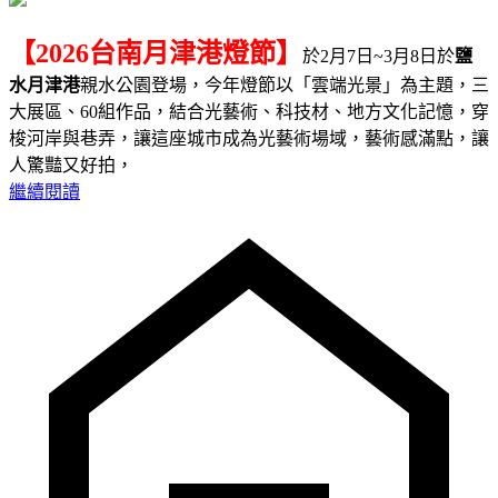
【2026台南月津港燈節】
於2月7日~3月8日於
鹽
水月津港
親水公園登場，今年燈節以「雲端光景」為主題，三
大展區、60組作品，結合光藝術、科技材、地方文化記憶，穿
梭河岸與巷弄，讓這座城市成為光藝術場域，藝術感滿點，讓
人驚豔又好拍，
繼續閱讀