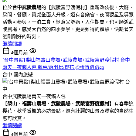
位於
台中武陵農場
的【武陵富野渡假村】重新改裝後，大廳、
房間、餐廳，質感全面大升級，還有音樂會、夜間觀星及導覽
活動可參與，一泊二食，愜意又舒適，入住期間，也可順遊武
陵農場，感受大自然的四季美景，更是難得的體驗，快趁著天
氣剛剛好的時刻，
繼續閱讀
4個月前
[台中景點] 梨山福壽山農場+武陵農場+武陵富野渡假村 台中
兩天一夜懶人包 楓葉/落羽松/櫻花 @蛋寶趴趴go
台中
國內旅遊
台中武陵農場兩天一夜懶人包
【
梨山
、
福壽山農場
、
武陵農場
、
武陵富野度假村
】有春季追
櫻花、秋季賞楓的必訪景點，還有壯麗的山景及豐富的自然生
態可欣賞。
繼續閱讀
4個月前