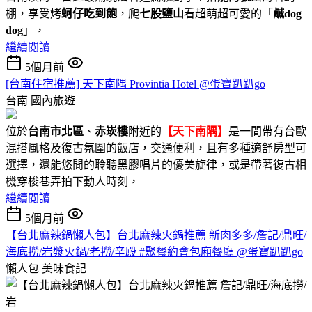
棚，享受烤
蚵仔吃到飽
，爬
七股鹽山
看超萌超可愛的「
鹹dog
dog
」，
繼續閱讀
5個月前
[台南住宿推薦] 天下南隅 Provintia Hotel @蛋寶趴趴go
台南
國內旅遊
位於
台南市北區
、
赤崁樓
附近的
【天下南隅】
是一間帶有台歐
混搭風格及復古氛圍的飯店，交通便利，且有多種適舒房型可
選擇，還能悠閒的聆聽黑膠唱片的優美旋律，或是帶著復古相
機穿梭巷弄拍下動人時刻，
繼續閱讀
5個月前
【台北麻辣鍋懶人包】台北麻辣火鍋推薦 新肉多多/詹記/鼎旺/
海底撈/岩漿火鍋/老撈/辛殿 #聚餐約會包廂餐廳 @蛋寶趴趴go
懶人包
美味食記