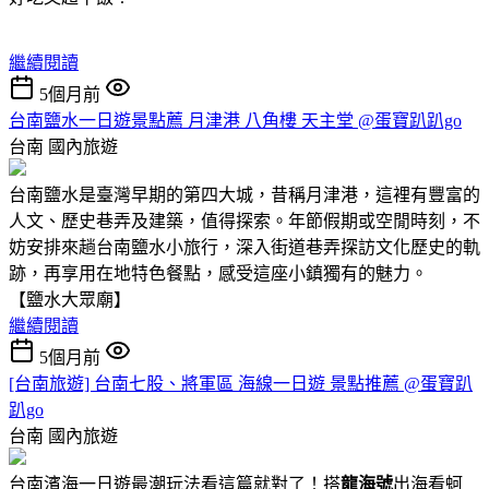
繼續閱讀
5個月前
台南鹽水一日遊景點薦 月津港 八角樓 天主堂 @蛋寶趴趴go
台南
國內旅遊
台南鹽水是臺灣早期的第四大城，昔稱月津港，這裡有豐富的
人文、歷史巷弄及建築，值得探索。年節假期或空閒時刻，不
妨安排來趟台南鹽水小旅行，深入街道巷弄探訪文化歷史的軌
跡，再享用在地特色餐點，感受這座小鎮獨有的魅力。
【鹽水大眾廟】
繼續閱讀
5個月前
[台南旅遊] 台南七股、將軍區 海線一日遊 景點推薦 @蛋寶趴
趴go
台南
國內旅遊
台南濱海一日遊最潮玩法看這篇就對了！搭
龍海號
出海看蚵