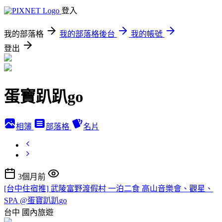
登入
我的部落格
我的部落格後台
我的帳號
登出
蛋寶趴趴go
相簿
部落格
名片
3個月前
[台中住宿推] 武陵富野渡假村 一泊二食 高山音樂會、觀星、
SPA @蛋寶趴趴go
台中
國內旅遊