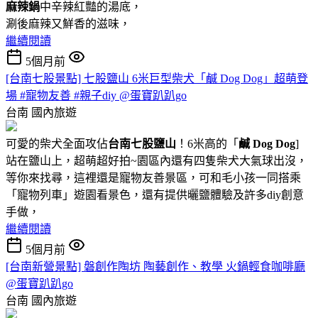
麻辣鍋
中辛辣紅豔的湯底，
涮後麻辣又鮮香的滋味，
繼續閱讀
5個月前
[台南七股景點] 七股鹽山 6米巨型柴犬「鹹 Dog Dog」超萌登
場 #寵物友善 #親子diy @蛋寶趴趴go
台南
國內旅遊
可愛的柴犬全面攻佔
台南七股鹽山
！6米高的「
鹹 Dog Dog
]
站在鹽山上，超萌超好拍~園區內還有四隻柴犬大氣球出沒，
等你來找尋，這裡還是寵物友善景區，可和毛小孩一同搭乘
「寵物列車」遊園看景色，還有提供曬鹽體驗及許多diy創意
手做，
繼續閱讀
5個月前
[台南新營景點] 磐創作陶坊 陶藝創作、教學 火鍋輕食咖啡廳
@蛋寶趴趴go
台南
國內旅遊