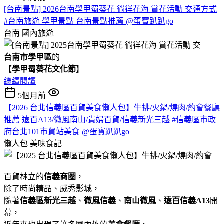
[台南景點] 2026台南學甲蜀葵花 徜徉花海 賞花活動 交通方式
#台南旅遊 學甲景點 台南景點推薦 @蛋寶趴趴go
台南
國內旅遊
台南市學甲區
的
【
學甲蜀葵花文化節
】
繼續閱讀
5個月前
【2026 台北信義區百貨美食懶人包】牛排/火鍋/燒肉/約會餐廳
推薦 遠百A13/微風南山/貴婦百貨/信義新光三越 #信義區市政
府台北101市貿站美食 @蛋寶趴趴go
懶人包
美味食記
百貨林立的
信義商圈
，
除了時尚精品、威秀影城，
隨著
信義區新光三越
、
微風信義
、
南山微風
、
遠百信義A13
開
幕，