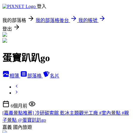
登入
我的部落格
我的部落格後台
我的帳號
登出
蛋寶趴趴go
相簿
部落格
名片
6個月前
[嘉義景點推薦] 冷研碳索館 乾冰主題觀光工廠 #室內景點 #親
子景點 @蛋寶趴趴go
嘉義
國內旅遊