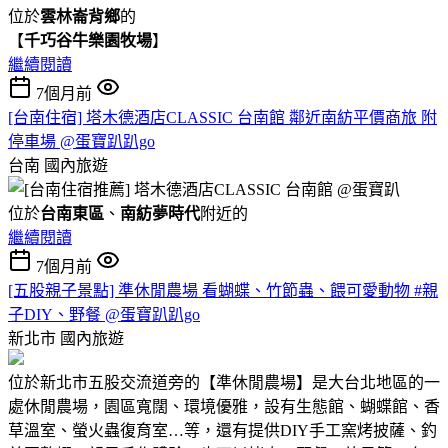
位於
雲林崙背鄉
的
【
千巧谷牛樂園牧場
】
繼續閱讀
7個月前
[台南住宿] 塔木德酒店CLASSIC 台南館 鄰近南紡平價商旅 附
停車場 @蛋寶趴趴go
台南
國內旅遊
位於
台南東區
、
南紡夢時代
附近的
繼續閱讀
7個月前
[五股親子景點] 準休閒農場 看蝴蝶、竹節蟲、餵可愛動物 #親
子DIY、野餐 @蛋寶趴趴go
新北市
國內旅遊
位於新北市五股交流道旁的【準休閒農場】是大台北地區的一
處休閒農場，園區寬闊、環境優雅，設有生態館、蝴蝶館、香
草溫室、螢火蟲復育室…等，還有提供DIY手工窯烤披薩、釣