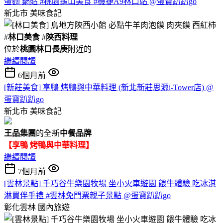
蛋麵 鍋貼 #桃園龜山美食 #機捷A9林口站 @蛋寶趴趴go
新北市
美味食記
#
林口美食
#
陝西料理
位於
桃園林口長庚
附近的
繼續閱讀
6個月前
[新莊美食] 享鴨 烤鴨與中華料理 (新北新莊思源i-Tower店) @
蛋寶趴趴go
新北市
美味食記
王品集團
的全新
中餐品牌
【享鴨 烤鴨與中華料理】
繼續閱讀
7個月前
[雲林景點] 千巧谷牛樂園牧場 坐小火車遊園 餵牛體驗 吃冰淇
淋買伴手禮 #雲林免門票親子景點 @蛋寶趴趴go
彰化雲林
國內旅遊