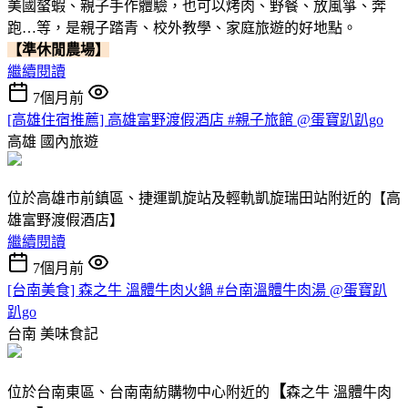
美國螯蝦、親子手作體驗，也可以烤肉、野餐、放風箏、奔
跑…等，是親子踏青、校外教學、家庭旅遊的好地點。
【準休閒農場】
繼續閱讀
7個月前
[高雄住宿推薦] 高雄富野渡假酒店 #親子旅館 @蛋寶趴趴go
高雄
國內旅遊
位於高雄市前鎮區、捷運凱旋站及輕軌凱旋瑞田站附近的【高
雄富野渡假酒店】
繼續閱讀
7個月前
[台南美食] 森之牛 溫體牛肉火鍋 #台南溫體牛肉湯 @蛋寶趴
趴go
台南
美味食記
【
位於台南東區、台南南紡購物中心附近的
森之牛 溫體牛肉