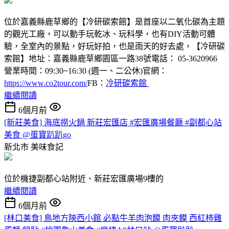
位於嘉義縣鹿草鄉的【冷研碳索館】是首座以二氧化碳為主題
的觀光工廠，可以動手玩乾冰、玩科學，也有DIY活動可體
驗，全室內的景點，好玩好拍，也是雨天的好去處，【冷研碳
索館】地址：嘉義縣鹿草鄉園區一路38號電話： 05-3620966
營業時間：09:30~16:30 (週一、二公休)官網：
https://www.co2tour.com/
FB：
冷研碳索館
繼續閱讀
6個月前
[新莊美食] 海底撈火鍋 新莊宏匯店 #宏匯廣場餐廳 #副都心站
美食 @蛋寶趴趴go
新北市
美味食記
位於機捷副都心站附近、新莊宏匯廣場9樓的
繼續閱讀
6個月前
[林口美食] 鳥地方陝西小館 必點牛羊肉泡饃 肉夾饃 西紅柿雞