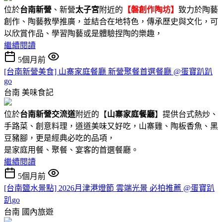
位於
台南新營
、新營
太子宮
附近的
【磐創作陶坊】
致力於陶藝
創作、陶藝教學推廣，並結合在地特色，傳承歷史與文化，可
以欣賞作品、學習陶藝或是體驗捏陶的樂趣，
繼續閱讀
5個月前
[台南新營美食] 山寨家庭餐廳 新營聚餐首選餐廳 @蛋寶趴趴
go
台南
美味食記
位於
台南新營交流道
附近的【
山寨家庭餐廳
】提供台式熱炒、
手路菜、創意料理，道道美味又好吃，山寨雞、陶板香魚、黑
豆豬腳，更是經典必吃的品項，
是家庭用餐、聚餐、宴客的首選餐廳。
繼續閱讀
5個月前
[台南鹽水景點] 2026月津港燈節 雲端光景 必拍推薦 @蛋寶趴
趴go
台南
國內旅遊