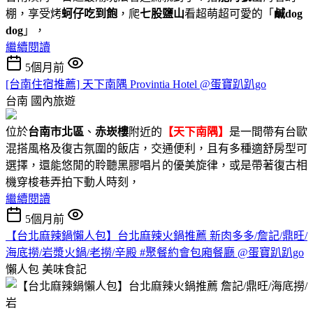
棚，享受烤
蚵仔吃到飽
，爬
七股鹽山
看超萌超可愛的「
鹹dog
dog
」，
繼續閱讀
5個月前
[台南住宿推薦] 天下南隅 Provintia Hotel @蛋寶趴趴go
台南
國內旅遊
位於
台南市北區
、
赤崁樓
附近的
【天下南隅】
是一間帶有台歐
混搭風格及復古氛圍的飯店，交通便利，且有多種適舒房型可
選擇，還能悠閒的聆聽黑膠唱片的優美旋律，或是帶著復古相
機穿梭巷弄拍下動人時刻，
繼續閱讀
5個月前
【台北麻辣鍋懶人包】台北麻辣火鍋推薦 新肉多多/詹記/鼎旺/
海底撈/岩漿火鍋/老撈/辛殿 #聚餐約會包廂餐廳 @蛋寶趴趴go
懶人包
美味食記