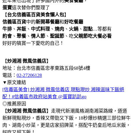
近年來也出現了許多國內外的
美食餐廳
，
蛋寶
這次替你們整理了
【
台北信義區百貨美食懶人包
】
信義區百貨
中的
新開幕餐廳
和
好吃餐廳
牛排
、
丼飯
、
中式料理
、
燒肉
、
火
鍋
、
甜點
…等都有
約會
、
聚餐
、
情人節
、
聖誕節
、吃
父親節吃大餐必看
好好的犒賞一下愛吃的自己！
【
炒湘湘 微風信義店
】
地址：台北市信義區忠孝東路五段68號4樓
電話：
02-27206128
▼原文連結
[信義區美食] 炒湘湘 微風信義店 現點現炒 湘辣滋味下飯絕
配！#信義區市政府站美食 @蛋寶趴趴go
◎推薦原因
【
炒湘湘 微風信義店
】走現代新潮風格湖南湘菜路線，道道
新鮮現點現炒，香辣又帶勁又下飯，18秒爆炒精選三部位鮮牛
肉、湖南小炒菜，更是店家招牌菜，搭配牛奶皇后地瓜米飯，
好吃又超下飯！