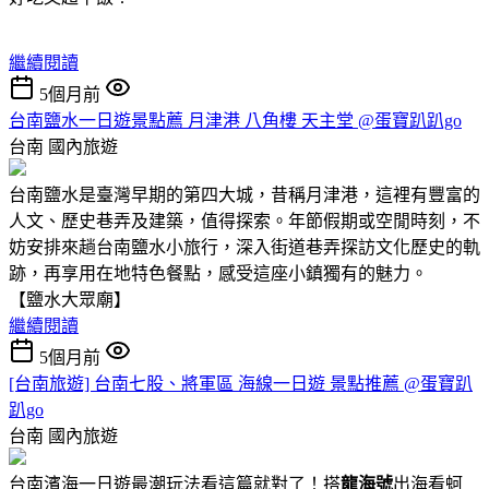
繼續閱讀
5個月前
台南鹽水一日遊景點薦 月津港 八角樓 天主堂 @蛋寶趴趴go
台南
國內旅遊
台南鹽水是臺灣早期的第四大城，昔稱月津港，這裡有豐富的
人文、歷史巷弄及建築，值得探索。年節假期或空閒時刻，不
妨安排來趟台南鹽水小旅行，深入街道巷弄探訪文化歷史的軌
跡，再享用在地特色餐點，感受這座小鎮獨有的魅力。
【鹽水大眾廟】
繼續閱讀
5個月前
[台南旅遊] 台南七股、將軍區 海線一日遊 景點推薦 @蛋寶趴
趴go
台南
國內旅遊
台南濱海一日遊最潮玩法看這篇就對了！搭
龍海號
出海看蚵