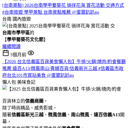
[台南景點] 2026台南學甲蜀葵花 徜徉花海 賞花活動 交通方式
#台南旅遊 學甲景點 台南景點推薦 @蛋寶趴趴go
台南
國內旅遊
台南市學甲區
的
【
學甲蜀葵花文化節
】
繼續閱讀
5個月前
【2026 台北信義區百貨美食懶人包】牛排/火鍋/燒肉/約會餐廳
推薦 遠百A13/微風南山/貴婦百貨/信義新光三越 #信義區市政
府台北101市貿站美食 @蛋寶趴趴go
懶人包
美味食記
百貨林立的
信義商圈
，
除了時尚精品、威秀影城，
隨著
信義區新光三越
、
微風信義
、
南山微風
、
遠百信義A13
開
幕，