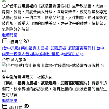
位於
台中武陵農場
的【武陵富野渡假村】重新改裝後，大廳、
房間、餐廳，質感全面大升級，還有音樂會、夜間觀星及導覽
活動可參與，一泊二食，愜意又舒適，入住期間，也可順遊武
陵農場，感受大自然的四季美景，更是難得的體驗，快趁著天
氣剛剛好的時刻，
繼續閱讀
4個月前
[台中景點] 梨山福壽山農場+武陵農場+武陵富野渡假村 台中
兩天一夜懶人包 楓葉/落羽松/櫻花 @蛋寶趴趴go
台中
國內旅遊
台中武陵農場兩天一夜懶人包
【
梨山
、
福壽山農場
、
武陵農場
、
武陵富野度假村
】有春季追
櫻花、秋季賞楓的必訪景點，還有壯麗的山景及豐富的自然生
態可欣賞。
繼續閱讀
4個月前