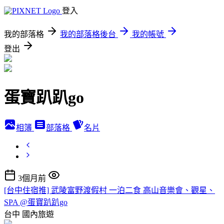
登入
我的部落格
我的部落格後台
我的帳號
登出
蛋寶趴趴go
相簿
部落格
名片
3個月前
[台中住宿推] 武陵富野渡假村 一泊二食 高山音樂會、觀星、
SPA @蛋寶趴趴go
台中
國內旅遊