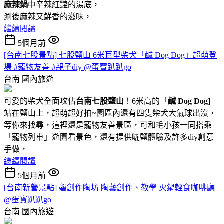
麻辣鍋
中辛辣紅豔的湯底，
涮後麻辣又鮮香的滋味，
繼續閱讀
5個月前
[台南七股景點] 七股鹽山 6米巨型柴犬「鹹 Dog Dog」超萌登
場 #寵物友善 #親子diy @蛋寶趴趴go
台南
國內旅遊
可愛的柴犬全面攻佔
台南七股鹽山
！6米高的「
鹹 Dog Dog
]
站在鹽山上，超萌超好拍~園區內還有四隻柴犬大氣球出沒，
等你來找尋，這裡還是寵物友善景區，可和毛小孩一同搭乘
「寵物列車」遊園看景色，還有提供曬鹽體驗及許多diy創意
手做，
繼續閱讀
5個月前
[台南新營景點] 磐創作陶坊 陶藝創作、教學 火鍋輕食咖啡廳
@蛋寶趴趴go
台南
國內旅遊