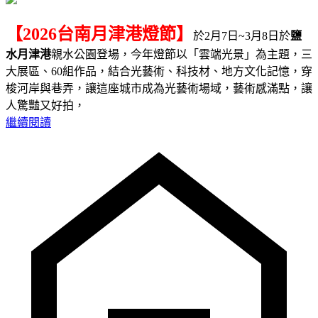
【2026台南月津港燈節】
於2月7日~3月8日於
鹽
水月津港
親水公園登場，今年燈節以「雲端光景」為主題，三
大展區、60組作品，結合光藝術、科技材、地方文化記憶，穿
梭河岸與巷弄，讓這座城市成為光藝術場域，藝術感滿點，讓
人驚豔又好拍，
繼續閱讀