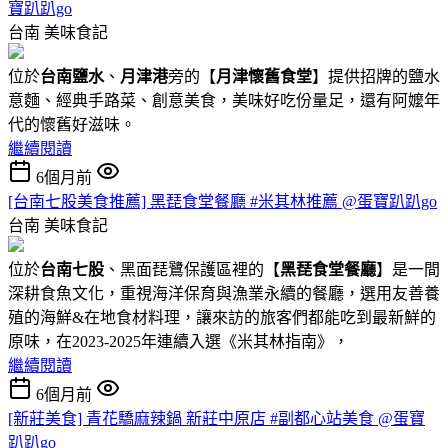
寶趴趴go
台南
美味食記
位於
台南鹽水
、
月津港
旁的【
月津懷舊食堂
】提供招牌的鹽水
意麵、經典手路菜、創意美食，美味好吃份量足，還有阿嬤年
代的懷舊好滋味。
繼續閱讀
6個月前
[台南七股美食推薦] 黑琵食堂餐廳 #米其林推薦 @蛋寶趴趴go
台南
美味食記
位於
台南七股
、黑面琵鷺保護區裡的【
黑琵食堂餐廳
】是一間
深耕食魚文化，重視海洋保育與漁業永續的餐廳，選用友善養
殖的海鮮&在地食材料理，讓來訪的旅客們都能吃到最新鮮的
原味，在2023-2025年連續入選《米其林指南》，
繼續閱讀
6個月前
[新莊美食] 青花驕麻辣鍋 新莊中原店 #副都心站美食 @蛋寶
趴趴go