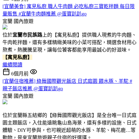
[宜蘭美食] 寓見私廚 職人牛肉麵 必吃私廚三寶乾拌麵 每日限
量販售 #宜蘭牛肉麵推薦 @蛋寶趴趴go
宜蘭
國內旅遊
位於
宜蘭市民族路
上的【寓見私廚】提供職人現煮的牛肉麵、
牛肉乾拌麵，還有多樣精緻美味的小菜可搭配，精選食材用心
熬煮，熱騰騰呈現，讓每位饕客都能享用最誠心的好滋味。
【寓見私廚】
繼續閱讀
6個月前
[宜蘭住宿推薦] 綠舞國際觀光飯店 日式庭園 餵水豚、羊駝 #
親子飯店推薦 @蛋寶趴趴go
宜蘭
國內旅遊
位於宜蘭縣五結鄉的【綠舞國際觀光飯店】是全台唯一日式庭
園主題飯店，入住能遠眺龜山島海景，還有多樣的設施、日式
體驗、DIY可參與，也可親近超萌的水豚、羊駝、梅花鹿…等
動物，是來宜蘭旅遊親子住宿的好選擇。