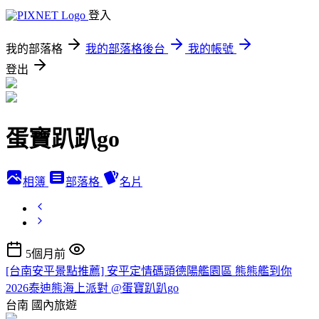
登入
我的部落格
我的部落格後台
我的帳號
登出
蛋寶趴趴go
相簿
部落格
名片
5個月前
[台南安平景點推薦] 安平定情碼頭德陽艦園區 熊熊艦到你
2026泰迪熊海上派對 @蛋寶趴趴go
台南
國內旅遊