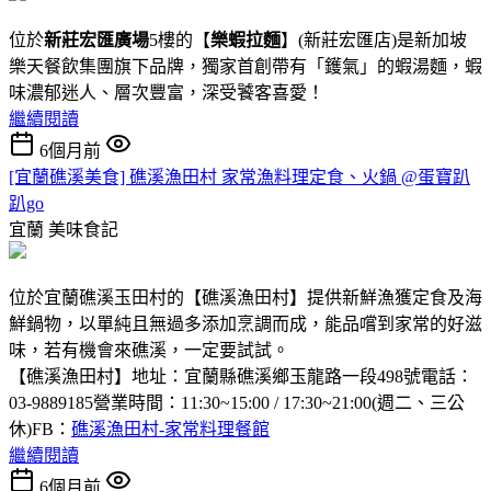
位於
新莊宏匯廣場
5樓的【
樂蝦拉麵
】(新莊宏匯店)是新加坡
樂天餐飲集團旗下品牌，獨家首創帶有「鑊氣」的蝦湯麵，蝦
味濃郁迷人、層次豐富，深受饕客喜愛！
繼續閱讀
6個月前
[宜蘭礁溪美食] 礁溪漁田村 家常漁料理定食、火鍋 @蛋寶趴
趴go
宜蘭
美味食記
位於宜蘭礁溪玉田村的【礁溪漁田村】提供新鮮漁獲定食及海
鮮鍋物，以單純且無過多添加烹調而成，能品嚐到家常的好滋
味，若有機會來礁溪，一定要試試。
【礁溪漁田村】地址：宜蘭縣礁溪鄉玉龍路一段498號電話：
03-9889185營業時間：11:30~15:00 / 17:30~21:00(週二、三公
休)FB：
礁溪漁田村-家常料理餐館
繼續閱讀
6個月前