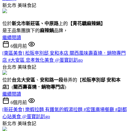
新北市
美味食記
位於
新北市新莊區、中原路
上的
【
青花驕麻辣鍋
】
是王品集團旗下的
麻辣鍋
品牌，
繼續閱讀
6個月前
[東區美食] 松阪亭別邸 安和本店 關西風味壽喜燒．鍋物專門
店 #大安區 忠孝敦化美食 @蛋寶趴趴go
台北市
美味食記
位於
台北大安區
、
安和路一段
巷弄的【
松阪亭別邸 安和本
店
】(
關西壽喜燒．鍋物專門店
)
繼續閱讀
6個月前
[新莊美食] 樂蝦拉麵 有鑊氣的蝦湯拉麵 #宏匯廣場餐廳 #副都
心站美食 @蛋寶趴趴go
新北市
美味食記