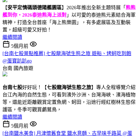
【
安平定情碼頭德陽艦園區
】2026年推出全新主題特展「
熊熊
艦到你・2026泰迪熊海上派對
」以可愛的泰迪熊元素結合海軍
精神，打造全台首座「海上熊樂園」，有多處展區及互動裝
置，超級可愛又好拍！
繼續閱讀
5個月前
[台南七股景點推薦] 七股龍海號生態之旅 遊船、烤蚵吃到飽
@蛋寶趴趴go
台南
國內旅遊
台南七股
好好玩！【
七股龍海號生態之旅
】專人全程導覽介紹
台江內海的自然生態，可看到濱外沙洲、台灣海峽、濱海植物
等，還能近距離觀賞定置魚網、蚵田，沿途行經紅樹林生態保
護區，冬季可觀賞鸕鶿鳥，
繼續閱讀
5個月前
[台南鹽水美食] 月津懷舊食堂 鹽水意麵、古早味手路菜 @蛋