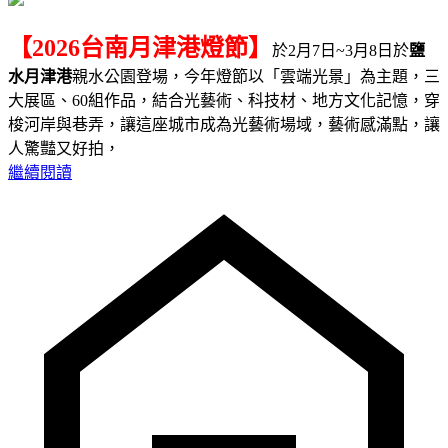
【2026台南月津港燈節】
於2月7日~3月8日於
鹽
水月津港
親水公園登場，今年燈節以「雲端光景」為主題，三
大展區、60組作品，結合光藝術、科技材、地方文化記憶，穿
梭河岸與巷弄，讓這座城市成為光藝術場域，藝術感滿點，讓
人驚豔又好拍，
繼續閱讀