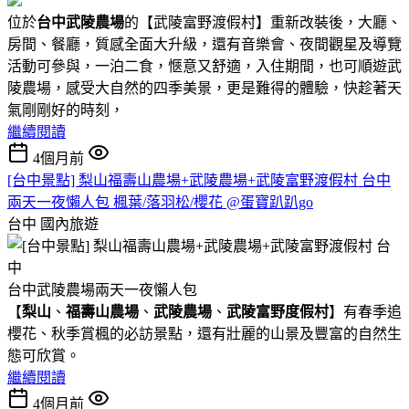
位於
台中武陵農場
的【武陵富野渡假村】重新改裝後，大廳、
房間、餐廳，質感全面大升級，還有音樂會、夜間觀星及導覽
活動可參與，一泊二食，愜意又舒適，入住期間，也可順遊武
陵農場，感受大自然的四季美景，更是難得的體驗，快趁著天
氣剛剛好的時刻，
繼續閱讀
4個月前
[台中景點] 梨山福壽山農場+武陵農場+武陵富野渡假村 台中
兩天一夜懶人包 楓葉/落羽松/櫻花 @蛋寶趴趴go
台中
國內旅遊
台中武陵農場兩天一夜懶人包
【
梨山
、
福壽山農場
、
武陵農場
、
武陵富野度假村
】有春季追
櫻花、秋季賞楓的必訪景點，還有壯麗的山景及豐富的自然生
態可欣賞。
繼續閱讀
4個月前