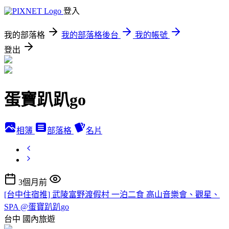
登入
我的部落格
我的部落格後台
我的帳號
登出
蛋寶趴趴go
相簿
部落格
名片
3個月前
[台中住宿推] 武陵富野渡假村 一泊二食 高山音樂會、觀星、
SPA @蛋寶趴趴go
台中
國內旅遊