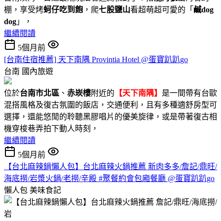
棚，享受烤
蚵仔吃到飽
，爬
七股鹽山
看超萌超可愛的「
鹹dog
dog
」，
繼續閱讀
5個月前
[台南住宿推薦] 天下南隅 Provintia Hotel @蛋寶趴趴go
台南
國內旅遊
位於
台南市北區
、
赤崁樓
附近的
【天下南隅】
是一間帶有台歐
混搭風格及復古氛圍的飯店，交通便利，且有多種適舒房型可
選擇，還能悠閒的聆聽黑膠唱片的優美旋律，或是帶著復古相
機穿梭巷弄拍下動人時刻，
繼續閱讀
5個月前
【台北麻辣鍋懶人包】台北麻辣火鍋推薦 新肉多多/詹記/鼎旺/
海底撈/岩漿火鍋/老撈/辛殿 #聚餐約會包廂餐廳 @蛋寶趴趴go
懶人包
美味食記