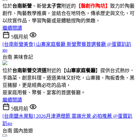
位於
台南新營
、新營
太子宮
附近的
【磐創作陶坊】
致力於陶藝
創作、陶藝教學推廣，並結合在地特色，傳承歷史與文化，可
以欣賞作品、學習陶藝或是體驗捏陶的樂趣，
繼續閱讀
5個月前
[台南新營美食] 山寨家庭餐廳 新營聚餐首選餐廳 @蛋寶趴趴
go
台南
美味食記
位於
台南新營交流道
附近的【
山寨家庭餐廳
】提供台式熱炒、
手路菜、創意料理，道道美味又好吃，山寨雞、陶板香魚、黑
豆豬腳，更是經典必吃的品項，
是家庭用餐、聚餐、宴客的首選餐廳。
繼續閱讀
5個月前
[台南鹽水景點] 2026月津港燈節 雲端光景 必拍推薦 @蛋寶趴
趴go
台南
國內旅遊