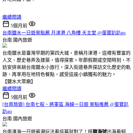
繼續閱讀
5個月前
台南鹽水一日遊景點薦 月津港 八角樓 天主堂 @蛋寶趴趴go
台南
國內旅遊
台南鹽水是臺灣早期的第四大城，昔稱月津港，這裡有豐富的
人文、歷史巷弄及建築，值得探索。年節假期或空閒時刻，不
妨安排來趟台南鹽水小旅行，深入街道巷弄探訪文化歷史的軌
跡，再享用在地特色餐點，感受這座小鎮獨有的魅力。
【鹽水大眾廟】
繼續閱讀
5個月前
[台南旅遊] 台南七股、將軍區 海線一日遊 景點推薦 @蛋寶趴
趴go
台南
國內旅遊
台南濱海一日遊最潮玩法看這篇就對了！搭
龍海號
出海看蚵