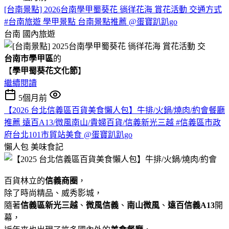
[台南景點] 2026台南學甲蜀葵花 徜徉花海 賞花活動 交通方式
#台南旅遊 學甲景點 台南景點推薦 @蛋寶趴趴go
台南
國內旅遊
台南市學甲區
的
【
學甲蜀葵花文化節
】
繼續閱讀
5個月前
【2026 台北信義區百貨美食懶人包】牛排/火鍋/燒肉/約會餐廳
推薦 遠百A13/微風南山/貴婦百貨/信義新光三越 #信義區市政
府台北101市貿站美食 @蛋寶趴趴go
懶人包
美味食記
百貨林立的
信義商圈
，
除了時尚精品、威秀影城，
隨著
信義區新光三越
、
微風信義
、
南山微風
、
遠百信義A13
開
幕，