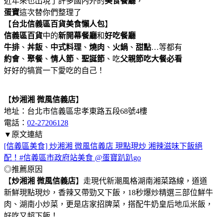
近年來也出現了許多國內外的
美食餐廳
，
蛋寶
這次替你們整理了
【
台北信義區百貨美食懶人包
】
信義區百貨
中的
新開幕餐廳
和
好吃餐廳
牛排
、
丼飯
、
中式料理
、
燒肉
、
火
鍋
、
甜點
…等都有
約會
、
聚餐
、
情人節
、
聖誕節
、吃
父親節吃大餐必看
好好的犒賞一下愛吃的自己！
【
炒湘湘 微風信義店
】
地址：台北市信義區忠孝東路五段68號4樓
電話：
02-27206128
▼原文連結
[信義區美食] 炒湘湘 微風信義店 現點現炒 湘辣滋味下飯絕
配！#信義區市政府站美食 @蛋寶趴趴go
◎推薦原因
【
炒湘湘 微風信義店
】走現代新潮風格湖南湘菜路線，道道
新鮮現點現炒，香辣又帶勁又下飯，18秒爆炒精選三部位鮮牛
肉、湖南小炒菜，更是店家招牌菜，搭配牛奶皇后地瓜米飯，
好吃又超下飯！