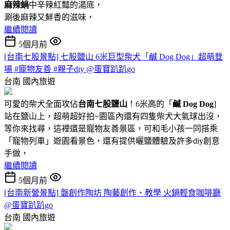
麻辣鍋
中辛辣紅豔的湯底，
涮後麻辣又鮮香的滋味，
繼續閱讀
5個月前
[台南七股景點] 七股鹽山 6米巨型柴犬「鹹 Dog Dog」超萌登
場 #寵物友善 #親子diy @蛋寶趴趴go
台南
國內旅遊
可愛的柴犬全面攻佔
台南七股鹽山
！6米高的「
鹹 Dog Dog
]
站在鹽山上，超萌超好拍~園區內還有四隻柴犬大氣球出沒，
等你來找尋，這裡還是寵物友善景區，可和毛小孩一同搭乘
「寵物列車」遊園看景色，還有提供曬鹽體驗及許多diy創意
手做，
繼續閱讀
5個月前
[台南新營景點] 磐創作陶坊 陶藝創作、教學 火鍋輕食咖啡廳
@蛋寶趴趴go
台南
國內旅遊