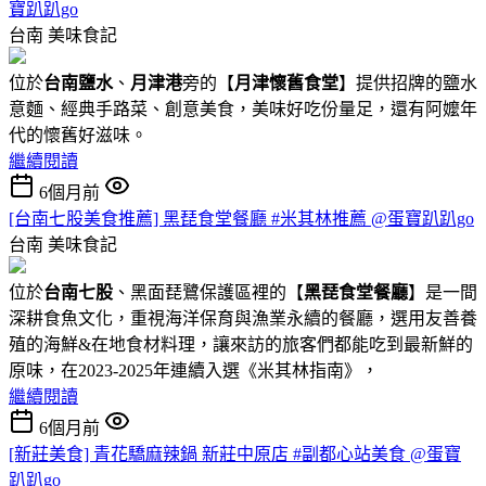
寶趴趴go
台南
美味食記
位於
台南鹽水
、
月津港
旁的【
月津懷舊食堂
】提供招牌的鹽水
意麵、經典手路菜、創意美食，美味好吃份量足，還有阿嬤年
代的懷舊好滋味。
繼續閱讀
6個月前
[台南七股美食推薦] 黑琵食堂餐廳 #米其林推薦 @蛋寶趴趴go
台南
美味食記
位於
台南七股
、黑面琵鷺保護區裡的【
黑琵食堂餐廳
】是一間
深耕食魚文化，重視海洋保育與漁業永續的餐廳，選用友善養
殖的海鮮&在地食材料理，讓來訪的旅客們都能吃到最新鮮的
原味，在2023-2025年連續入選《米其林指南》，
繼續閱讀
6個月前
[新莊美食] 青花驕麻辣鍋 新莊中原店 #副都心站美食 @蛋寶
趴趴go