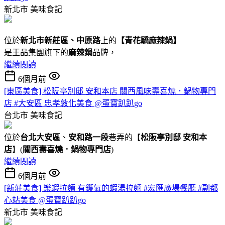
新北市
美味食記
位於
新北市新莊區、中原路
上的
【
青花驕麻辣鍋
】
是王品集團旗下的
麻辣鍋
品牌，
繼續閱讀
6個月前
[東區美食] 松阪亭別邸 安和本店 關西風味壽喜燒．鍋物專門
店 #大安區 忠孝敦化美食 @蛋寶趴趴go
台北市
美味食記
位於
台北大安區
、
安和路一段
巷弄的【
松阪亭別邸 安和本
店
】(
關西壽喜燒．鍋物專門店
)
繼續閱讀
6個月前
[新莊美食] 樂蝦拉麵 有鑊氣的蝦湯拉麵 #宏匯廣場餐廳 #副都
心站美食 @蛋寶趴趴go
新北市
美味食記