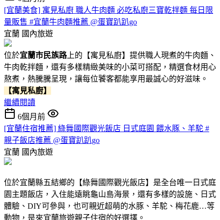
[宜蘭美食] 寓見私廚 職人牛肉麵 必吃私廚三寶乾拌麵 每日限
量販售 #宜蘭牛肉麵推薦 @蛋寶趴趴go
宜蘭
國內旅遊
位於
宜蘭市民族路
上的【寓見私廚】提供職人現煮的牛肉麵、
牛肉乾拌麵，還有多樣精緻美味的小菜可搭配，精選食材用心
熬煮，熱騰騰呈現，讓每位饕客都能享用最誠心的好滋味。
【寓見私廚】
繼續閱讀
6個月前
[宜蘭住宿推薦] 綠舞國際觀光飯店 日式庭園 餵水豚、羊駝 #
親子飯店推薦 @蛋寶趴趴go
宜蘭
國內旅遊
位於宜蘭縣五結鄉的【綠舞國際觀光飯店】是全台唯一日式庭
園主題飯店，入住能遠眺龜山島海景，還有多樣的設施、日式
體驗、DIY可參與，也可親近超萌的水豚、羊駝、梅花鹿…等
動物，是來宜蘭旅遊親子住宿的好選擇。