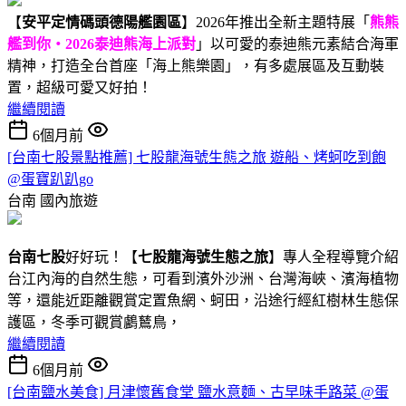
【
安平定情碼頭德陽艦園區
】2026年推出全新主題特展「
熊熊
艦到你・2026泰迪熊海上派對
」以可愛的泰迪熊元素結合海軍
精神，打造全台首座「海上熊樂園」，有多處展區及互動裝
置，超級可愛又好拍！
繼續閱讀
6個月前
[台南七股景點推薦] 七股龍海號生態之旅 遊船、烤蚵吃到飽
@蛋寶趴趴go
台南
國內旅遊
台南七股
好好玩！【
七股龍海號生態之旅
】專人全程導覽介紹
台江內海的自然生態，可看到濱外沙洲、台灣海峽、濱海植物
等，還能近距離觀賞定置魚網、蚵田，沿途行經紅樹林生態保
護區，冬季可觀賞鸕鶿鳥，
繼續閱讀
6個月前
[台南鹽水美食] 月津懷舊食堂 鹽水意麵、古早味手路菜 @蛋