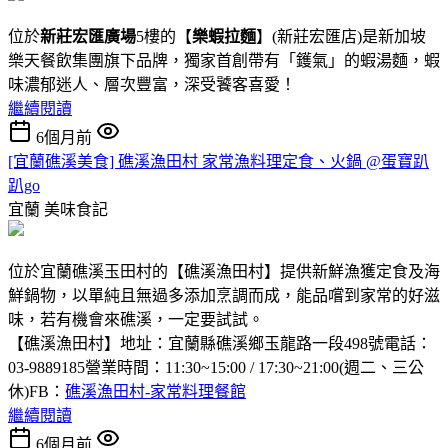
位於
新莊宏匯廣場
5樓的【
樂蝦拉麵
】(新莊宏匯店)是新加坡
樂天餐飲集團旗下品牌，獨家首創帶有「鑊氣」的蝦湯麵，蝦
味濃郁迷人、層次豐富，深受饕客喜愛！
繼續閱讀
6個月前
[宜蘭礁溪美食] 礁溪漁田村 家常漁料理定食、火鍋 @蛋寶趴
趴go
宜蘭
美味食記
位於宜蘭礁溪玉田村的【礁溪漁田村】提供新鮮漁獲定食及海
鮮鍋物，以單純且無過多添加烹調而成，能品嚐到家常的好滋
味，若有機會來礁溪，一定要試試。
【礁溪漁田村】地址：宜蘭縣礁溪鄉玉龍路一段498號電話：
03-9889185營業時間：11:30~15:00 / 17:30~21:00(週二、三公
休)FB：
礁溪漁田村-家常料理餐館
繼續閱讀
6個月前