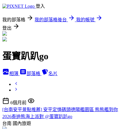
登入
我的部落格
我的部落格後台
我的帳號
登出
蛋寶趴趴go
相簿
部落格
名片
6個月前
[台南安平景點推薦] 安平定情碼頭德陽艦園區 熊熊艦到你
2026泰迪熊海上派對 @蛋寶趴趴go
台南
國內旅遊