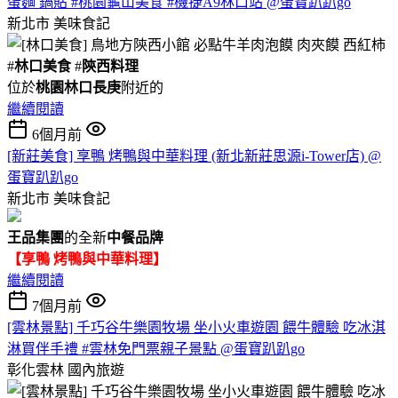
蛋麵 鍋貼 #桃園龜山美食 #機捷A9林口站 @蛋寶趴趴go
新北市
美味食記
#
林口美食
#
陝西料理
位於
桃園林口長庚
附近的
繼續閱讀
6個月前
[新莊美食] 享鴨 烤鴨與中華料理 (新北新莊思源i-Tower店) @
蛋寶趴趴go
新北市
美味食記
王品集團
的全新
中餐品牌
【享鴨 烤鴨與中華料理】
繼續閱讀
7個月前
[雲林景點] 千巧谷牛樂園牧場 坐小火車遊園 餵牛體驗 吃冰淇
淋買伴手禮 #雲林免門票親子景點 @蛋寶趴趴go
彰化雲林
國內旅遊