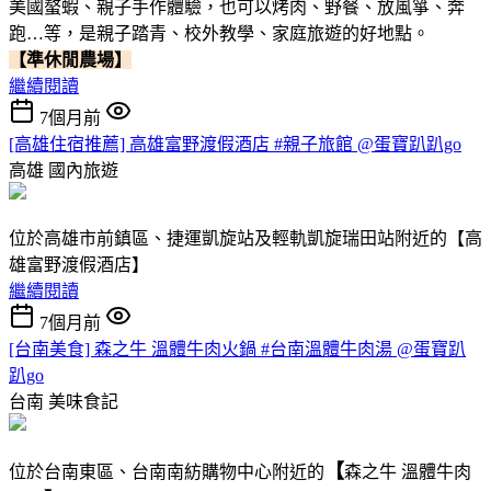
美國螯蝦、親子手作體驗，也可以烤肉、野餐、放風箏、奔
跑…等，是親子踏青、校外教學、家庭旅遊的好地點。
【準休閒農場】
繼續閱讀
7個月前
[高雄住宿推薦] 高雄富野渡假酒店 #親子旅館 @蛋寶趴趴go
高雄
國內旅遊
位於高雄市前鎮區、捷運凱旋站及輕軌凱旋瑞田站附近的【高
雄富野渡假酒店】
繼續閱讀
7個月前
[台南美食] 森之牛 溫體牛肉火鍋 #台南溫體牛肉湯 @蛋寶趴
趴go
台南
美味食記
【
位於台南東區、台南南紡購物中心附近的
森之牛 溫體牛肉