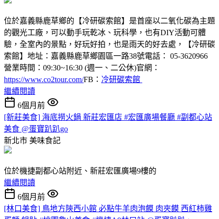
位於嘉義縣鹿草鄉的【冷研碳索館】是首座以二氧化碳為主題
的觀光工廠，可以動手玩乾冰、玩科學，也有DIY活動可體
驗，全室內的景點，好玩好拍，也是雨天的好去處，【冷研碳
索館】地址：嘉義縣鹿草鄉園區一路38號電話： 05-3620966
營業時間：09:30~16:30 (週一、二公休)官網：
https://www.co2tour.com/
FB：
冷研碳索館
繼續閱讀
6個月前
[新莊美食] 海底撈火鍋 新莊宏匯店 #宏匯廣場餐廳 #副都心站
美食 @蛋寶趴趴go
新北市
美味食記
位於機捷副都心站附近、新莊宏匯廣場9樓的
繼續閱讀
6個月前
[林口美食] 鳥地方陝西小館 必點牛羊肉泡饃 肉夾饃 西紅柿雞