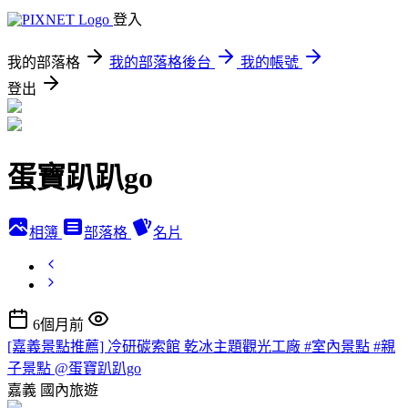
登入
我的部落格
我的部落格後台
我的帳號
登出
蛋寶趴趴go
相簿
部落格
名片
6個月前
[嘉義景點推薦] 冷研碳索館 乾冰主題觀光工廠 #室內景點 #親
子景點 @蛋寶趴趴go
嘉義
國內旅遊