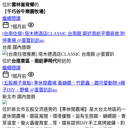
位於
雲林崙背鄉
的
【
千巧谷牛樂園牧場
】
繼續閱讀
7個月前
[台南住宿] 塔木德酒店CLASSIC 台南館 鄰近南紡平價商旅 附
停車場 @蛋寶趴趴go
台南
國內旅遊
位於
台南東區
、
南紡夢時代
附近的
繼續閱讀
7個月前
[五股親子景點] 準休閒農場 看蝴蝶、竹節蟲、餵可愛動物 #親
子DIY、野餐 @蛋寶趴趴go
新北市
國內旅遊
位於新北市五股交流道旁的【準休閒農場】是大台北地區的一
處休閒農場，園區寬闊、環境優雅，設有生態館、蝴蝶館、香
草溫室、螢火蟲復育室…等，還有提供DIY手工窯烤披薩、釣