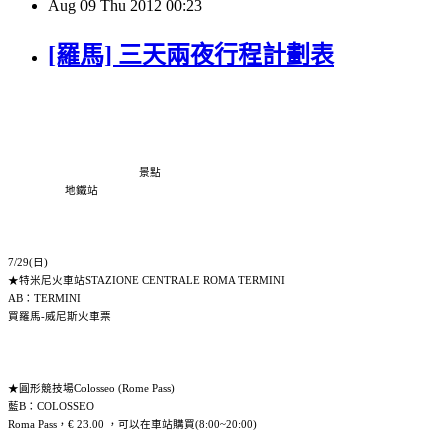
Aug
09
Thu
2012
00:23
[羅馬] 三天兩夜行程計劃表
景點
地鐵站
7/29(日)
★特米尼火車站STAZIONE CENTRALE ROMA TERMINI
AB：TERMINI
買羅馬-威尼斯火車票
★圓形競技場Colosseo (Rome Pass)
藍B：COLOSSEO
Roma Pass，€ 23.00 ，可以在車站購買(8:00~20:00)