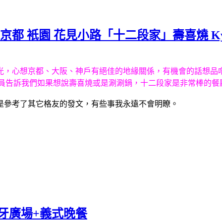
京都 衹園 花見小路「十二段家」壽喜燒 Kyoto Juni
光，心想京都、大阪、神戶有絕佳的地緣關係，有機會的話想品
務人員告訴我們如果想說壽喜燒或是涮涮鍋，十二段家是非常棒的
是參考了其它格友的發文，有些事我永遠不會明瞭。
班牙廣場+義式晚餐