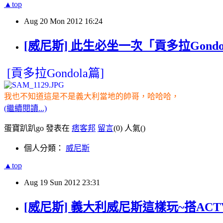
▲top
Aug
20
Mon
2012
16:24
[威尼斯] 此生必坐一次「貢多拉Gond
[貢
多拉Gondola篇]
我也不知道這是不是義大利當地的帥哥，哈哈哈，
(繼續閱讀...)
蛋寶趴趴go 發表在
痞客邦
留言
(0)
人氣(
)
個人分類：
威尼斯
▲top
Aug
19
Sun
2012
23:31
[威尼斯] 義大利威尼斯這樣玩~搭ACTV水上