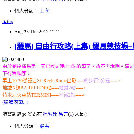
個人分類：
上海
▲top
Aug
23
Thu
2012
15:11
[羅馬] 自由行攻略(上集) 羅馬競技
由於到達羅馬第一天已經是晚上8點的事了，故不再說明。這是第
下行程順序：
早上10:30從飯店St. Regis Rome出發-----
約步行5分鐘
----->
地鐵A線BARBERINI站-----
地鐵2站
----->
特米尼火車站TERMINI-----
地鐵2站
----->
(繼續閱讀...)
蛋寶趴趴go 發表在
痞客邦
留言
(1)
人氣(
)
個人分類：
羅馬