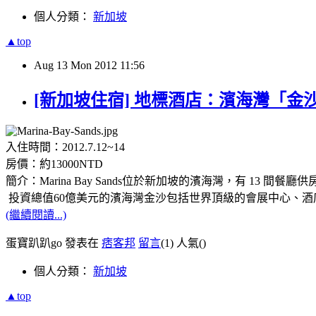
個人分類：
新加坡
▲top
Aug
13
Mon
2012
11:56
[新加坡住宿] 地標酒店：濱海灣「金沙綜合娛樂城
入住時間：2012.7.12~14
房價：約13000NTD
簡介：Marina Bay Sands位於新加坡的濱海灣，有 13 間餐廳
投資總值60億美元的濱海灣金沙包括世界頂級的會展中心、酒
(繼續閱讀...)
蛋寶趴趴go 發表在
痞客邦
留言
(1)
人氣(
)
個人分類：
新加坡
▲top