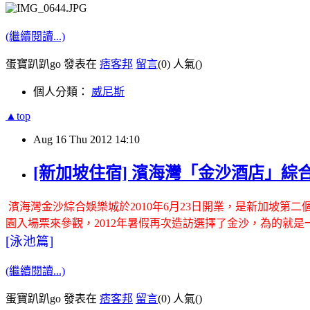
(繼續閱讀...)
蛋寶趴趴go 發表在
痞客邦
留言
(0)
人氣(
)
個人分類：
威尼斯
▲top
Aug
16
Thu
2012
14:10
[新加坡住宿] 濱海灣「金沙酒店」綜合娛樂城 
濱海灣金沙綜合娛樂城於2010年6月23日開業，是新加坡第二個賭場
園入場票來參觀，2012年暑假再次造訪選擇了金沙，為的就是
[泳池篇]
(繼續閱讀...)
蛋寶趴趴go 發表在
痞客邦
留言
(0)
人氣(
)