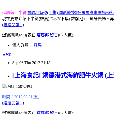
延續著上半篇
[羅馬] Day2(上集) 圓形競技場+羅馬議事廣場
現在要來介紹下半篇[羅馬] Day2(下集) 許願池+西班牙廣場。
(繼續閱讀...)
蛋寶趴趴go 發表在
痞客邦
留言
(0)
人氣(
)
個人分類：
羅馬
▲top
Sep
06
Thu
2012
21:18
[上海食記] 鍋德港式海鮮肥牛火鍋 (
時間：2012,08,31(五)
(繼續閱讀...)
蛋寶趴趴go 發表在
痞客邦
留言
(0)
人氣(
)