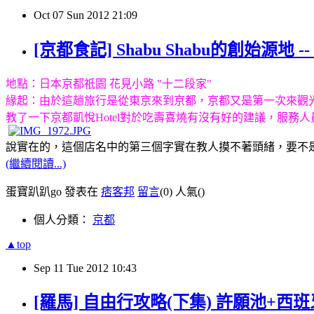
Oct
07
Sun
2012
21:09
[京都食記] Shabu Shabu的創始源地 -- 
地點：日本京都祇園 花見小路 "十二段家"
緣起：由於這趟旅行是從東京來到京都，京都又是第一次來觀
教了一下京都凱悅Hotel對於吃壽喜燒有沒有好的建議，服
說實在的，這個店名中的第三個字實在教人摸不著頭緒
，要不
(繼續閱讀...)
蛋寶趴趴go 發表在
痞客邦
留言
(0)
人氣(
)
個人分類：
京都
▲top
Sep
11
Tue
2012
10:43
[羅馬] 自由行攻略(下集) 許願池+西