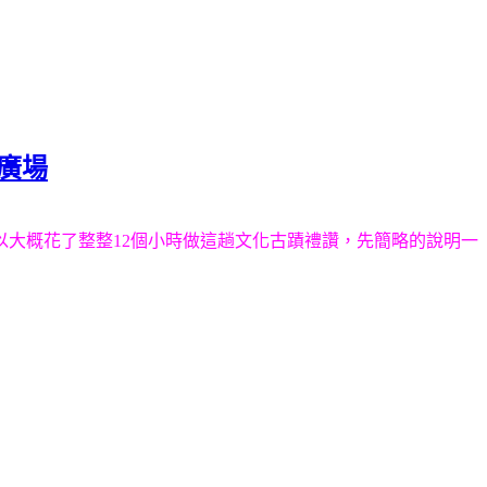
那廣場
所以大概花了整整12個小時做這趟文化古蹟禮讚，先簡略的說明一