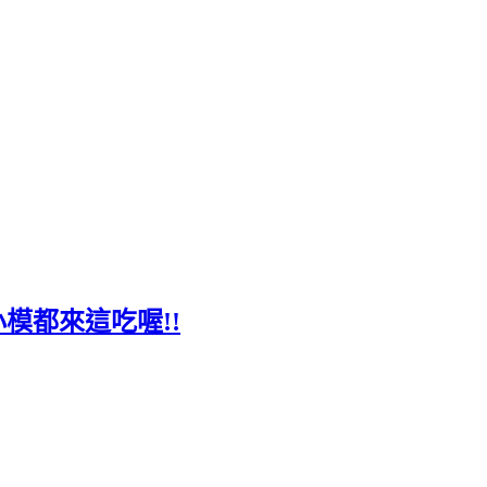
小模都來這吃喔!!