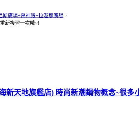
+威尼斯廣場+萬神殿+拉渥那廣場
，
再重新複習一次哦~!
上海新天地旗艦店) 時尚新潮鍋物概念~很多