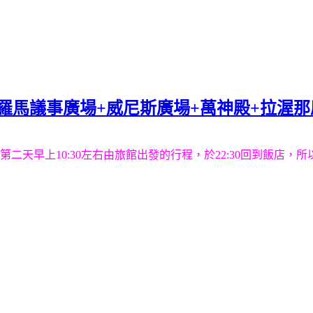
場+羅馬議事廣場+威尼斯廣場+萬神殿+拉渥
二天早上10:30左右由旅館出發的行程，於22:30回到飯店，