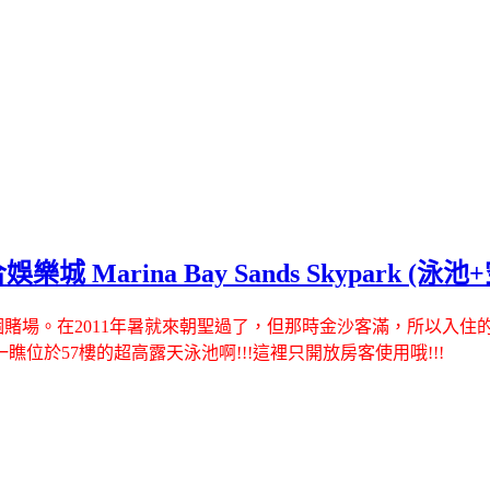
Marina Bay Sands Skypark (泳
。在2011年暑就來朝聖過了，但那時金沙客滿，所以入住的是泛太平洋Pa
一瞧位於57樓的超高露天泳池啊
!!!這裡只開放房客使用哦!!!