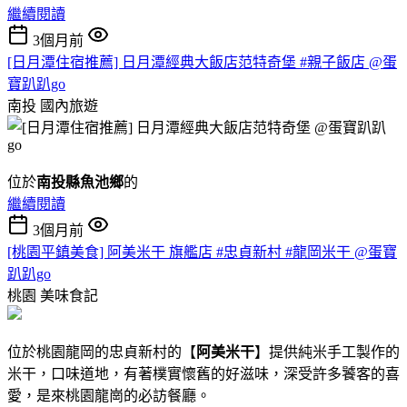
繼續閱讀
3個月前
[日月潭住宿推薦] 日月潭經典大飯店范特奇堡 #親子飯店 @蛋
寶趴趴go
南投
國內旅遊
位於
南投縣魚池鄉
的
繼續閱讀
3個月前
[桃園平鎮美食] 阿美米干 旗艦店 #忠貞新村 #龍岡米干 @蛋寶
趴趴go
桃園
美味食記
位於桃園龍岡的忠貞新村的【
阿美米干
】提供純米手工製作的
米干，口味道地，有著樸實懷舊的好滋味，深受許多饕客的喜
愛，是來桃園龍崗的必訪餐廳。