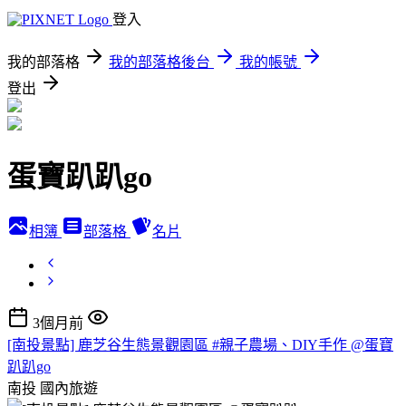
登入
我的部落格
我的部落格後台
我的帳號
登出
蛋寶趴趴go
相簿
部落格
名片
3個月前
[南投景點] 鹿芝谷生態景觀園區 #親子農場、DIY手作 @蛋寶
趴趴go
南投
國內旅遊