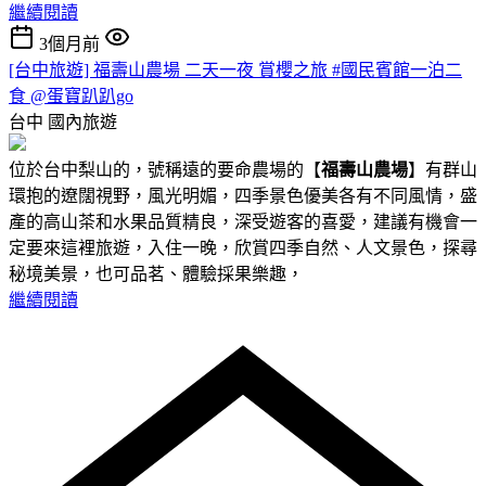
繼續閱讀
3個月前
[台中旅遊] 福壽山農場 二天一夜 賞櫻之旅 #國民賓館一泊二
食 @蛋寶趴趴go
台中
國內旅遊
位於台中梨山的，號稱遠的要命農場的【
福壽山農場
】有群山
環抱的遼闊視野，風光明媚，四季景色優美各有不同風情，盛
產的高山茶和水果品質精良，深受遊客的喜愛，建議有機會一
定要來這裡旅遊，入住一晚，欣賞四季自然、人文景色，探尋
秘境美景，也可品茗、體驗採果樂趣，
繼續閱讀