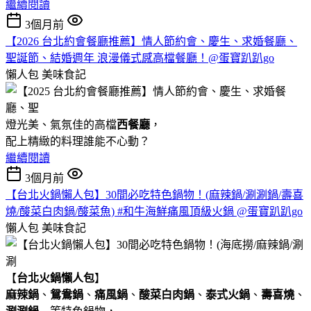
繼續閱讀
3個月前
【2026 台北約會餐廳推薦】情人節約會、慶生、求婚餐廳、
聖誕節、結婚週年 浪漫儀式感高檔餐廳！@蛋寶趴趴go
懶人包
美味食記
燈光美、氣氛佳的高檔
西餐廳
，
配上精緻的料理誰能不心動？
繼續閱讀
3個月前
【台北火鍋懶人包】30間必吃特色鍋物！(麻辣鍋/涮涮鍋/壽喜
燒/酸菜白肉鍋/酸菜魚) #和牛海鮮痛風頂級火鍋 @蛋寶趴趴go
懶人包
美味食記
【
台北火鍋懶人包
】
麻辣鍋
、
鴛鴦鍋
、
痛風鍋
、
酸菜白肉鍋
、
泰式火鍋
、
壽喜燒
、