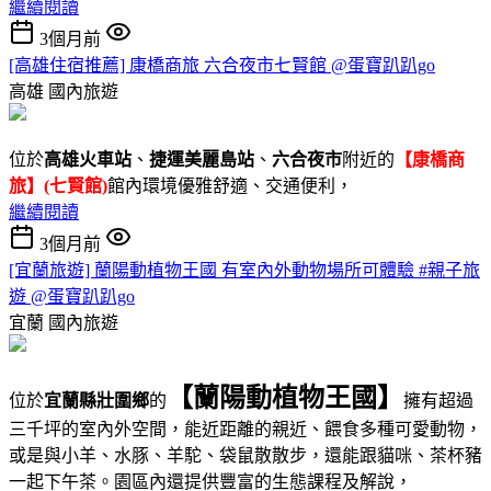
繼續閱讀
3個月前
[高雄住宿推薦] 康橋商旅 六合夜市七賢館 @蛋寶趴趴go
高雄
國內旅遊
位於
高雄火車站
、
捷運美麗島站
、
六合夜市
附近的
【康橋商
旅】(七賢館)
館內環境優雅舒適、交通便利，
繼續閱讀
3個月前
[宜蘭旅遊] 蘭陽動植物王國 有室內外動物場所可體驗 #親子旅
遊 @蛋寶趴趴go
宜蘭
國內旅遊
【蘭陽動植物王國】
位於
宜蘭縣壯圍鄉
的
擁有超過
三千坪的室內外空間，能近距離的親近、餵食多種可愛動物，
或是與小羊、水豚、羊駝、袋鼠散散步，還能跟貓咪、茶杯豬
一起下午茶。園區內還提供豐富的生態課程及解說，