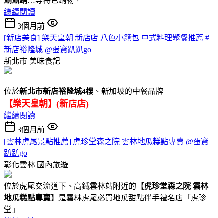
涮涮鍋
…等特色鍋物，
繼續閱讀
3個月前
[新店美食] 樂天皇朝 新店店 八色小籠包 中式料理聚餐推薦 #
新店裕隆城 @蛋寶趴趴go
新北市
美味食記
位於
新北市新店裕隆城4樓
、新加坡的中餐品牌
【樂天皇朝】(新店店)
繼續閱讀
3個月前
[雲林虎尾景點推薦] 虎珍堂森之院 雲林地瓜糕點專賣 @蛋寶
趴趴go
彰化雲林
國內旅遊
位於虎尾交流道下、高鐵雲林站附近的【
虎珍堂森之院 雲林
地瓜糕點專賣
】是雲林虎尾必買地瓜甜點伴手禮名店「虎珍
堂」