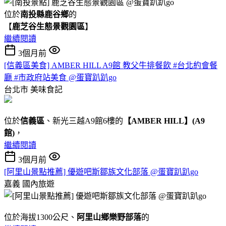
位於
南投縣鹿谷鄉
的
【
鹿芝谷生態景觀園區
】
繼續閱讀
3個月前
[信義區美食] AMBER HILL A9館 教父牛排餐飲 #台北約會餐
廳 #市政府站美食 @蛋寶趴趴go
台北市
美味食記
位於
信義區
、新光三越A9館6樓的
【AMBER HILL】(A9
館)
，
繼續閱讀
3個月前
[阿里山景點推薦] 優遊吧斯鄒族文化部落 @蛋寶趴趴go
嘉義
國內旅遊
位於海拔1300公尺、
阿里山鄉樂野部落
的