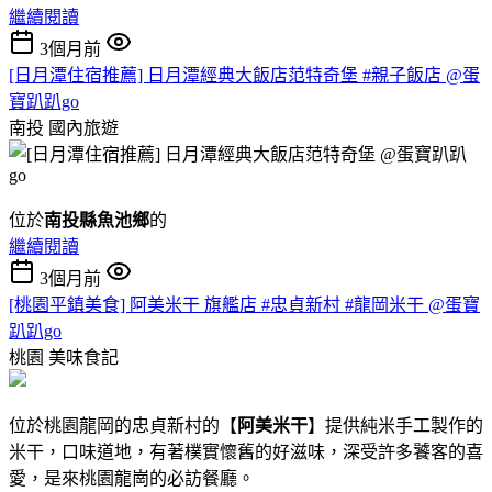
繼續閱讀
3個月前
[日月潭住宿推薦] 日月潭經典大飯店范特奇堡 #親子飯店 @蛋
寶趴趴go
南投
國內旅遊
位於
南投縣魚池鄉
的
繼續閱讀
3個月前
[桃園平鎮美食] 阿美米干 旗艦店 #忠貞新村 #龍岡米干 @蛋寶
趴趴go
桃園
美味食記
位於桃園龍岡的忠貞新村的【
阿美米干
】提供純米手工製作的
米干，口味道地，有著樸實懷舊的好滋味，深受許多饕客的喜
愛，是來桃園龍崗的必訪餐廳。