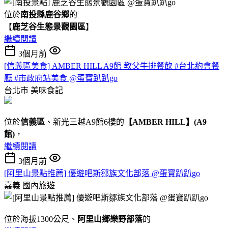
位於
南投縣鹿谷鄉
的
【
鹿芝谷生態景觀園區
】
繼續閱讀
3個月前
[信義區美食] AMBER HILL A9館 教父牛排餐飲 #台北約會餐
廳 #市政府站美食 @蛋寶趴趴go
台北市
美味食記
位於
信義區
、新光三越A9館6樓的
【AMBER HILL】(A9
館)
，
繼續閱讀
3個月前
[阿里山景點推薦] 優遊吧斯鄒族文化部落 @蛋寶趴趴go
嘉義
國內旅遊
位於海拔1300公尺、
阿里山鄉樂野部落
的