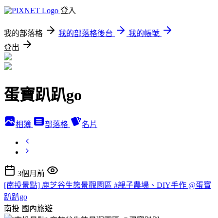
登入
我的部落格
我的部落格後台
我的帳號
登出
蛋寶趴趴go
相簿
部落格
名片
3個月前
[南投景點] 鹿芝谷生態景觀園區 #親子農場、DIY手作 @蛋寶
趴趴go
南投
國內旅遊