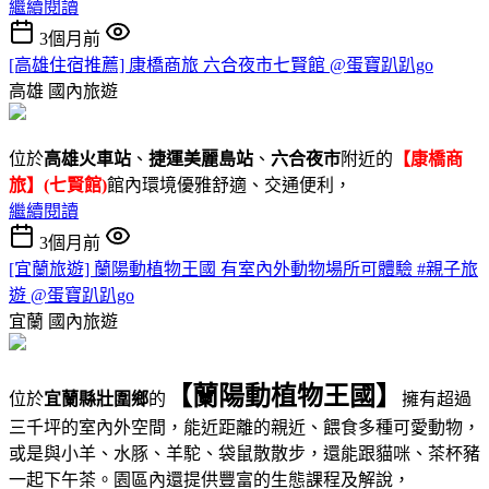
繼續閱讀
3個月前
[高雄住宿推薦] 康橋商旅 六合夜市七賢館 @蛋寶趴趴go
高雄
國內旅遊
位於
高雄火車站
、
捷運美麗島站
、
六合夜市
附近的
【康橋商
旅】(七賢館)
館內環境優雅舒適、交通便利，
繼續閱讀
3個月前
[宜蘭旅遊] 蘭陽動植物王國 有室內外動物場所可體驗 #親子旅
遊 @蛋寶趴趴go
宜蘭
國內旅遊
【蘭陽動植物王國】
位於
宜蘭縣壯圍鄉
的
擁有超過
三千坪的室內外空間，能近距離的親近、餵食多種可愛動物，
或是與小羊、水豚、羊駝、袋鼠散散步，還能跟貓咪、茶杯豬
一起下午茶。園區內還提供豐富的生態課程及解說，