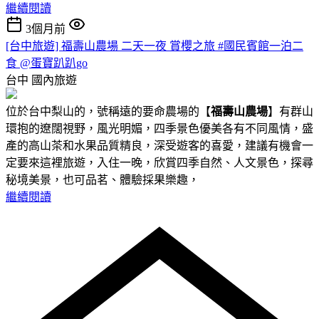
繼續閱讀
3個月前
[台中旅遊] 福壽山農場 二天一夜 賞櫻之旅 #國民賓館一泊二
食 @蛋寶趴趴go
台中
國內旅遊
位於台中梨山的，號稱遠的要命農場的【
福壽山農場
】有群山
環抱的遼闊視野，風光明媚，四季景色優美各有不同風情，盛
產的高山茶和水果品質精良，深受遊客的喜愛，建議有機會一
定要來這裡旅遊，入住一晚，欣賞四季自然、人文景色，探尋
秘境美景，也可品茗、體驗採果樂趣，
繼續閱讀