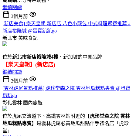
涮涮鍋
…等特色鍋物，
繼續閱讀
3個月前
[新店美食] 樂天皇朝 新店店 八色小籠包 中式料理聚餐推薦 #
新店裕隆城 @蛋寶趴趴go
新北市
美味食記
位於
新北市新店裕隆城4樓
、新加坡的中餐品牌
【樂天皇朝】(新店店)
繼續閱讀
3個月前
[雲林虎尾景點推薦] 虎珍堂森之院 雲林地瓜糕點專賣 @蛋寶
趴趴go
彰化雲林
國內旅遊
位於虎尾交流道下、高鐵雲林站附近的【
虎珍堂森之院 雲林
地瓜糕點專賣
】是雲林虎尾必買地瓜甜點伴手禮名店「虎珍
堂」