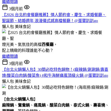
繼續閱讀
3個月前
【2026 台北約會餐廳推薦】情人節約會、慶生、求婚餐廳、
聖誕節、結婚週年 浪漫儀式感高檔餐廳！@蛋寶趴趴go
懶人包
美味食記
燈光美、氣氛佳的高檔
西餐廳
，
配上精緻的料理誰能不心動？
繼續閱讀
3個月前
【台北火鍋懶人包】30間必吃特色鍋物！(麻辣鍋/涮涮鍋/壽喜
燒/酸菜白肉鍋/酸菜魚) #和牛海鮮痛風頂級火鍋 @蛋寶趴趴go
懶人包
美味食記
【
台北火鍋懶人包
】
麻辣鍋
、
鴛鴦鍋
、
痛風鍋
、
酸菜白肉鍋
、
泰式火鍋
、
壽喜燒
、