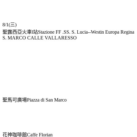
8/1(三)
聖露西亞火車l站Stazione FF .SS. S. Lucia--Westin Europa Regina
S. MARCO CALLE VALLARESSO
聖馬可廣場Piazza di San Marco
花神咖啡館Caffe Florian