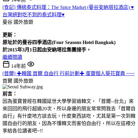
[食記] 傳統泰式料理：The Spice Market (曼谷安納塔拉酒店) ♥
台灣絕對吃不到的泰式料理♥
曼谷
國外旅遊
更新：
原址於的曼谷四季酒店(Four
Seasons Hotel
Bangkok)
於2015年3月1日起由安納塔拉集團接手，
繼續閱讀
14年前
[首爾] ✚韓國 首爾 自由行 行前計劃✚ 蛋寶個人葵花寶典 ~~~
首爾
國外旅遊
前言：
因為蛋寶曾經在韓國延世大學學習過韓文，「首爾--台北」來
來回回的飛行超過20次，所以身邊的朋友常常問我去「首爾自
由行」有什麼地方該去玩，什麼東西該吃，尤其是第一次到韓
國自由行的朋友，因為不懂韓文而害怕自由行，所以在這裡分
享給各位讀者吧~!!