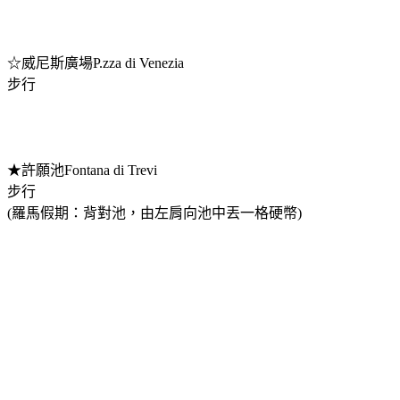
☆威尼斯廣場P.zza di Venezia
步行
★許願池Fontana di Trevi
步行
(羅馬假期：背對池，由左肩向池中丟一格硬幣)