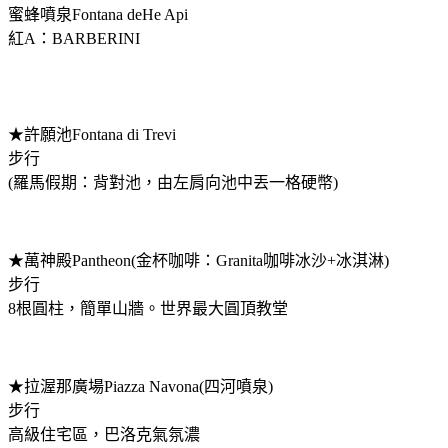
蜜蜂噴泉Fontana deHe Api
紅A：BARBERINI
★許願池Fontana di Trevi
步行
(羅馬假期：背對池，由左肩向池中丟一格硬幣)
★萬神殿Pantheon(金杯咖啡：Granita咖啡冰沙+冰淇淋)
步行
8根圓柱，簡單山牆。世界最大圓頂教堂
★拉渥那廣場Piazza Navona(四河噴泉)
步行
高級住宅區，巴洛克氣氛濃