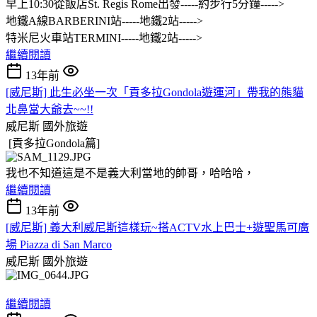
早上10:30從飯店St. Regis Rome出發-----約步行5分鐘----->
地鐵A線BARBERINI站-----地鐵2站----->
特米尼火車站TERMINI-----地鐵2站----->
繼續閱讀
13年前
[威尼斯] 此生必坐一次「貢多拉Gondola遊運河」帶我的熊貓
北鼻當大爺去~~!!
威尼斯
國外旅遊
[貢多拉Gondola篇]
我也不知道這是不是義大利當地的帥哥，哈哈哈，
繼續閱讀
13年前
[威尼斯] 義大利威尼斯這樣玩~搭ACTV水上巴士+遊聖馬可廣
場 Piazza di San Marco
威尼斯
國外旅遊
繼續閱讀