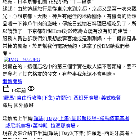
地點：日本京都祇園 花見小路 "十二段家"
緣起：由於這趟旅行是從東京來到京都，京都又是第一次來觀
光，心想京都、大阪、神戶有絕佳的地緣關係，有機會的話想
品嚐一下神戶牛肉的滋味，傳統日式懷石料理已經吃到了，所
以請教了一下京都凱悅Hotel對於吃壽喜燒有沒有好的建議，
服務人員告訴我們如果想說壽喜燒或是涮涮鍋，十二段家是非
常棒的餐廳，於是幫我們電話預約，還拿了份DM給我們參
考。
說實在的，這個店名中的第三個字實在教人摸不著頭緒
，要不
是參考了其它格友的發文，有些事我永遠不會明瞭。
繼續閱讀
13年前
[羅馬] 自由行攻略(下集) 許願池+西班牙廣場+義式晚餐
羅馬
國外旅遊
延續著上半篇
[羅馬] Day2(上集) 圓形競技場+羅馬議事廣場
+威尼斯廣場+萬神殿+拉渥那廣場
，
現在要來介紹下半篇[羅馬] Day2(下集) 許願池+西班牙廣場。