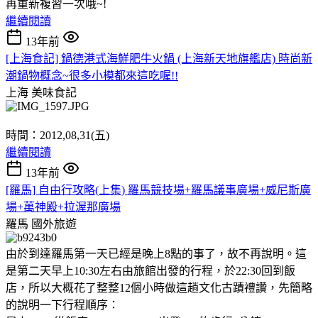
再重新複習一次哦~!
繼續閱讀
13年前
[上海食記] 鍋德港式海鮮肥牛火鍋 (上海新天地旗艦店) 時尚新
潮鍋物概念~很多小模都來這吃喔!!
上海
美味食記
時間：2012,08,31(五)
繼續閱讀
13年前
[羅馬] 自由行攻略(上集) 羅馬競技場+羅馬議事廣場+威尼斯廣
場+萬神殿+拉渥那廣場
羅馬
國外旅遊
由於到達羅馬第一天已經是晚上8點的事了，故不再說明。這
是第二天早上10:30左右由旅館出發的行程，於22:30回到飯
店，所以大概花了整整12個小時做這趟文化古蹟禮讚，先簡略
的說明一下行程順序：