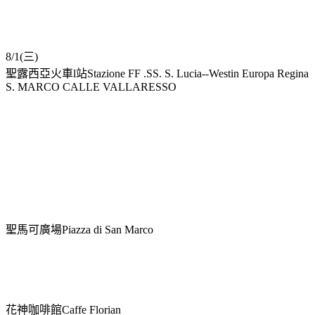
8/1(三)
聖露西亞火車l站Stazione FF .SS. S. Lucia--Westin Europa Regina
S. MARCO CALLE VALLARESSO
聖馬可廣場Piazza di San Marco
花神咖啡館Caffe Florian