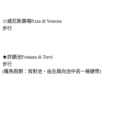
☆威尼斯廣場P.zza di Venezia
步行
★許願池Fontana di Trevi
步行
(羅馬假期：背對池，由左肩向池中丟一格硬幣)