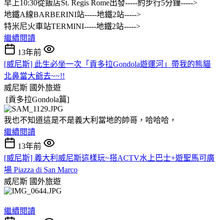
早上10:30從飯店St. Regis Rome出發-----約步行5分鐘----->
地鐵A線BARBERINI站-----地鐵2站----->
特米尼火車站TERMINI-----地鐵2站----->
繼續閱讀
13年前
[威尼斯] 此生必坐一次「貢多拉Gondola遊運河」帶我的熊貓
北鼻當大爺去~~!!
威尼斯
國外旅遊
[貢多拉Gondola篇]
我也不知道這是不是義大利當地的帥哥，哈哈哈，
繼續閱讀
13年前
[威尼斯] 義大利威尼斯這樣玩~搭ACTV水上巴士+遊聖馬可廣
場 Piazza di San Marco
威尼斯
國外旅遊
繼續閱讀