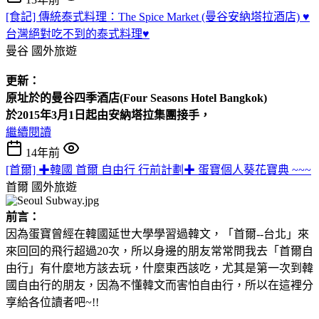
[食記] 傳統泰式料理：The Spice Market (曼谷安納塔拉酒店) ♥
台灣絕對吃不到的泰式料理♥
曼谷
國外旅遊
更新：
原址於的曼谷四季酒店(Four
Seasons Hotel
Bangkok)
於2015年3月1日起由安納塔拉集團接手，
繼續閱讀
14年前
[首爾] ✚韓國 首爾 自由行 行前計劃✚ 蛋寶個人葵花寶典 ~~~
首爾
國外旅遊
前言：
因為蛋寶曾經在韓國延世大學學習過韓文，「首爾--台北」來
來回回的飛行超過20次，所以身邊的朋友常常問我去「首爾自
由行」有什麼地方該去玩，什麼東西該吃，尤其是第一次到韓
國自由行的朋友，因為不懂韓文而害怕自由行，所以在這裡分
享給各位讀者吧~!!