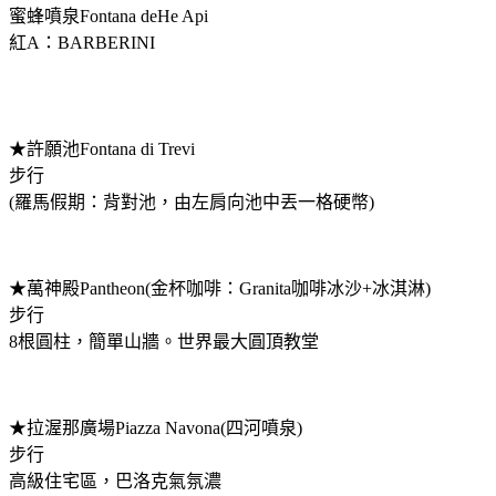
蜜蜂噴泉Fontana deHe Api
紅A：BARBERINI
★許願池Fontana di Trevi
步行
(羅馬假期：背對池，由左肩向池中丟一格硬幣)
★萬神殿Pantheon(金杯咖啡：Granita咖啡冰沙+冰淇淋)
步行
8根圓柱，簡單山牆。世界最大圓頂教堂
★拉渥那廣場Piazza Navona(四河噴泉)
步行
高級住宅區，巴洛克氣氛濃