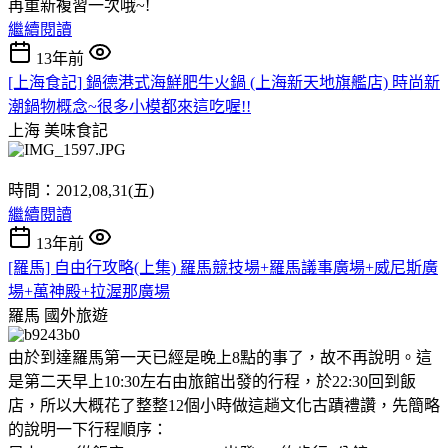
再重新複習一次哦~!
繼續閱讀
13年前
[上海食記] 鍋德港式海鮮肥牛火鍋 (上海新天地旗艦店) 時尚新
潮鍋物概念~很多小模都來這吃喔!!
上海
美味食記
時間：2012,08,31(五)
繼續閱讀
13年前
[羅馬] 自由行攻略(上集) 羅馬競技場+羅馬議事廣場+威尼斯廣
場+萬神殿+拉渥那廣場
羅馬
國外旅遊
由於到達羅馬第一天已經是晚上8點的事了，故不再說明。這
是第二天早上10:30左右由旅館出發的行程，於22:30回到飯
店，所以大概花了整整12個小時做這趟文化古蹟禮讚，先簡略
的說明一下行程順序：