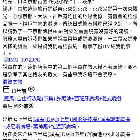
地點：日本京都祇園 花見小路 "十二段家"
緣起：由於這趟旅行是從東京來到京都，京都又是第一次來觀
光，心想京都、大阪、神戶有絕佳的地緣關係，有機會的話想
品嚐一下神戶牛肉的滋味，傳統日式懷石料理已經吃到了，所
以請教了一下京都凱悅Hotel對於吃壽喜燒有沒有好的建議，
服務人員告訴我們如果想說壽喜燒或是涮涮鍋，十二段家是非
常棒的餐廳，於是幫我們電話預約，還拿了份DM給我們參
考。
說實在的，這個店名中的第三個字實在教人摸不著頭緒
，要不
是參考了其它格友的發文，有些事我永遠不會明瞭。
繼續閱讀
13年前
[羅馬] 自由行攻略(下集) 許願池+西班牙廣場+義式晚餐
羅馬
國外旅遊
延續著上半篇
[羅馬] Day2(上集) 圓形競技場+羅馬議事廣場
+威尼斯廣場+萬神殿+拉渥那廣場
，
現在要來介紹下半篇[羅馬] Day2(下集) 許願池+西班牙廣場。