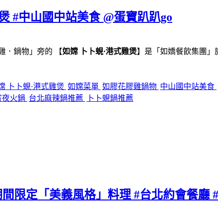
煲 #中山國中站美食 @蛋寶趴趴go
雞．鍋物」旁的 【
如嫦 卜卜蜆·港式雞煲
】是「如嬌餐飲集團」
嫦 卜卜蜆·港式雞煲
如嫦菜單
如膠花膠雞鍋物
中山國中站美食
宵夜火鍋
台北麻辣鍋推薦
卜卜蜆鍋推薦
廳 期間限定「美義風格」料理 #台北約會餐廳