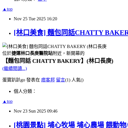
▲top
Nov
25
Tue
2025
16:20
[林口美食] 麵包同話CHATTY BAK
位於
捷運林口長庚醫院站
附近，新開幕的
【麵包同話 CHATTY BAKERY】(林口長庚)
(繼續閱讀...)
蛋寶趴趴go 發表在
痞客邦
留言
(1)
人氣(
)
個人分類：
▲top
Nov
23
Sun
2025
09:46
[桃園景點] 埔心牧場 埔心農場 餵動物