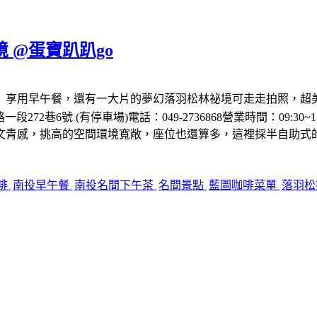
 @蛋寶趴趴go
」享用早午餐，還有一大片的夢幻落羽松林祕境可走走拍照，超
72巷6號 (有停車場)電話：049-2736868營業時間：09:30~1
文青感，挑高的空間環境寬敞，座位也還算多，這裡採半自助式
啡
南投早午餐
南投名間下午茶
名間景點
藍圖咖啡菜單
落羽