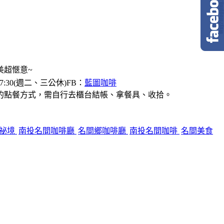
美超愜意~
7:30(週二、三公休)FB：
藍圖咖啡
的點餐方式，需自行去櫃台結帳、拿餐具、收拾。
松祕境
南投名間咖啡廳
名間鄉咖啡廳
南投名間咖啡
名間美食