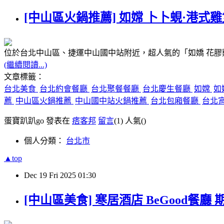
[中山區火鍋推薦] 如嫦 卜卜蜆·港式雞
位於台北中山區、捷運中山國中站附近，超人氣的「如嬌 花膠
(繼續閱讀...)
文章標籤：
台北美食
台北約會餐廳
台北聚餐餐廳
台北慶生餐廳
如嫦
如
薦
中山區火鍋推薦
中山國中站火鍋推薦
台北包廂餐廳
台北
蛋寶趴趴go 發表在
痞客邦
留言
(1)
人氣(
)
個人分類：
台北市
▲top
Dec
19
Fri
2025
01:30
[中山區美食] 寒居酒店 BeGood餐