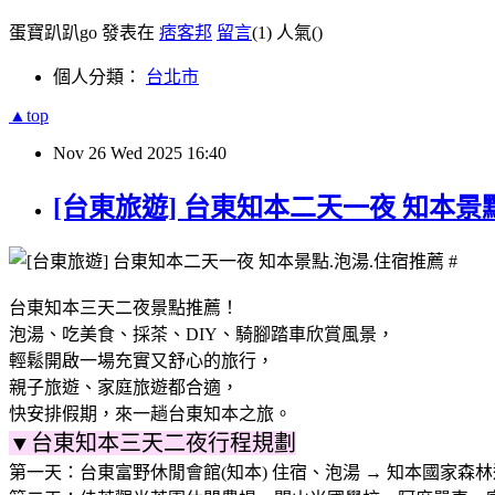
蛋寶趴趴go 發表在
痞客邦
留言
(1)
人氣(
)
個人分類：
台北市
▲top
Nov
26
Wed
2025
16:40
[台東旅遊] 台東知本二天一夜 知本景
台東知本三天二夜景點推薦！
泡湯、吃美食、採茶、DIY、騎腳踏車欣賞風景，
輕鬆開啟一場充實又舒心的旅行，
親子旅遊、家庭旅遊都合適，
快安排假期，來一趟台東知本之旅。
▼台東知本三天二夜行程規劃
第一天：台東富野休閒會館(知本) 住宿、泡湯 → 知本國家森