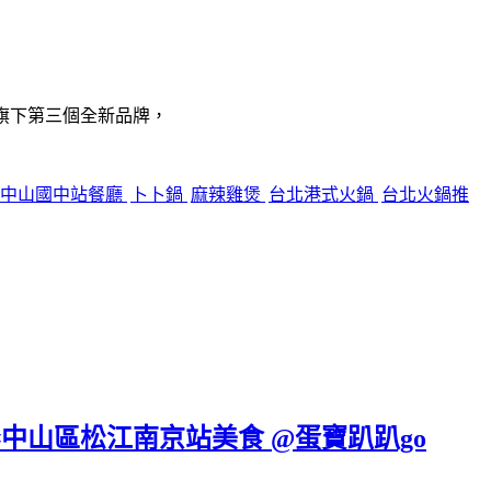
旗下第三個全新品牌，
中山國中站餐廳
卜卜鍋
麻辣雞煲
台北港式火鍋
台北火鍋推
 #中山區松江南京站美食 @蛋寶趴趴go