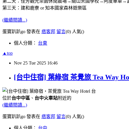
第二天：佳芳觀光茶園休閒農場→關山米國學校→阿度單車→富野
第三天：建和鹿寮 or 知本國家森林遊樂區
(繼續閱讀...)
蛋寶趴趴go 發表在
痞客邦
留言
(0)
人氣(
)
個人分類：
台東
▲top
Nov
25
Tue
2025
16:46
[台中住宿] 葉綠宿 茶覺旅 Tea Way
位於
台中中區
、
台中火車站
附近的
(繼續閱讀...)
蛋寶趴趴go 發表在
痞客邦
留言
(0)
人氣(
)
個人分類：
台中