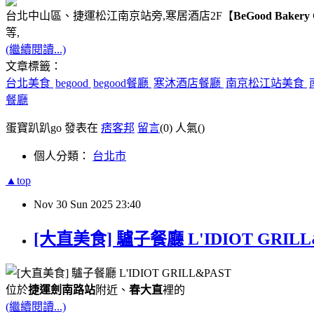
台北中山區、捷運松江南京站旁,寒居酒店2F【
BeGood Bakery 
等,
(繼續閱讀...)
文章標籤：
台北美食
begood
begood餐廳
寒沐酒店餐廳
南京松江站美食
餐廳
蛋寶趴趴go 發表在
痞客邦
留言
(0)
人氣(
)
個人分類：
台北市
▲top
Nov
30
Sun
2025
23:40
[大直美食] 驢子餐廳 L'IDIOT GR
位於
捷運劍南路站
附近、
春大直
裡的
(繼續閱讀...)