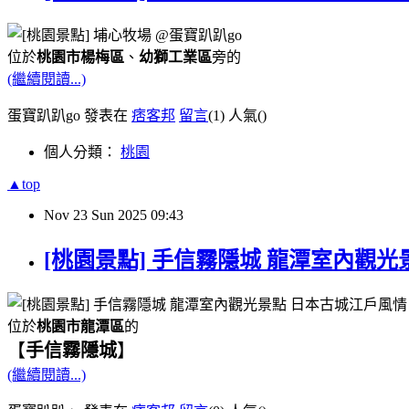
位於
桃園市楊梅區
、
幼獅工業區
旁的
(繼續閱讀...)
蛋寶趴趴go 發表在
痞客邦
留言
(1)
人氣(
)
個人分類：
桃園
▲top
Nov
23
Sun
2025
09:43
[桃園景點] 手信霧隱城 龍潭室內觀光
位於
桃園市龍潭區
的
【
手信霧隱城
】
(繼續閱讀...)