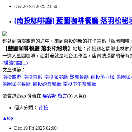
Dec
20
Sat
2025
23:50
[南投咖啡廳] 藍圖咖啡餐廳 落羽松秘境
趁著到南部旅遊的途中，來到南投的新的打卡景點「藍圖咖啡
【藍圖咖啡餐廳 落羽松秘境】
地址：南投縣名間鄉出林虎路一段2
一進入藍圖咖啡，面對著就是吧台工作區，店內裝潢簡約帶有
(繼續閱讀...)
文章標籤：
南投旅遊
南投景點
南投咖啡廳
聚餐餐廳
南投落羽松
藍圖咖
藍圖咖啡餐廳
南投約會餐廳
南投下午茶餐廳
蛋寶趴趴go 發表在
痞客邦
留言
(0)
人氣(
)
個人分類：
南投
▲top
Dec
19
Fri
2025
02:00