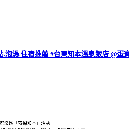
點.泡湯.住宿推薦 #台東知本溫泉飯店 @蛋寶
林遊樂區「夜探知本」活動