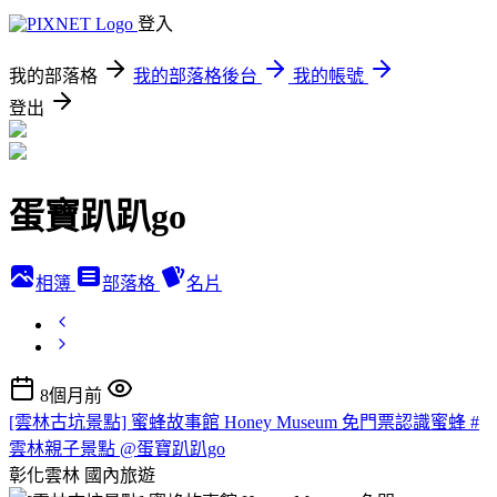
登入
我的部落格
我的部落格後台
我的帳號
登出
蛋寶趴趴go
相簿
部落格
名片
8個月前
[雲林古坑景點] 蜜蜂故事館 Honey Museum 免門票認識蜜蜂 #
雲林親子景點 @蛋寶趴趴go
彰化雲林
國內旅遊