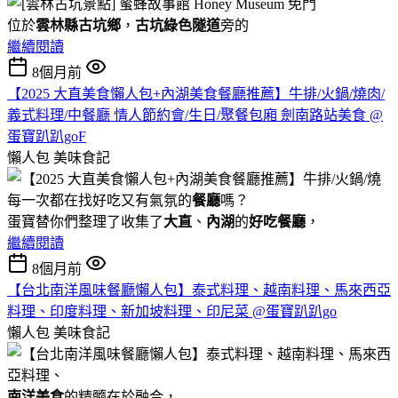
位於
雲林縣古坑鄉
，
古坑綠色隧道
旁的
繼續閱讀
8個月前
【2025 大直美食懶人包+內湖美食餐廳推薦】牛排/火鍋/燒肉/
義式料理/中餐廳 情人節約會/生日/聚餐包廂 劍南路站美食 @
蛋寶趴趴goF
懶人包
美味食記
每一次都在找好吃又有氣氛的
餐廳
嗎？
蛋寶替你們整理了收集了
大直
、
內湖
的
好吃餐廳
，
繼續閱讀
8個月前
【台北南洋風味餐廳懶人包】泰式料理、越南料理、馬來西亞
料理、印度料理、新加坡料理、印尼菜 @蛋寶趴趴go
懶人包
美味食記
南洋美食
的精髓在於融合，