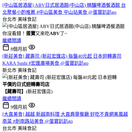
[中山區居酒屋] ABV日式居酒館(中山店) 精釀啤酒餐酒館 台
北聚餐小酌推薦 #中山區美食 中山站美食 @蛋寶趴趴go
台北市
美味食記
你沒看錯！
蛋寶
又來吃
ABV
了~
繼續閱讀
8個月前
[新莊美食] 藏壽司 (新莊宏匯店) 每盤40元起 日本迴轉壽司
KARA Sushi #宏匯廣場美食 @蛋寶趴趴go
新北市
美味食記
平價的日式迴轉壽司店
【藏壽司】
(新莊宏匯店)
繼續閱讀
9個月前
[大直美食] 越越 新越南料理 大直典華餐廳 好吃不貴網美風越
南菜 #劍南路站美食 @蛋寶趴趴go
台北市
美味食記