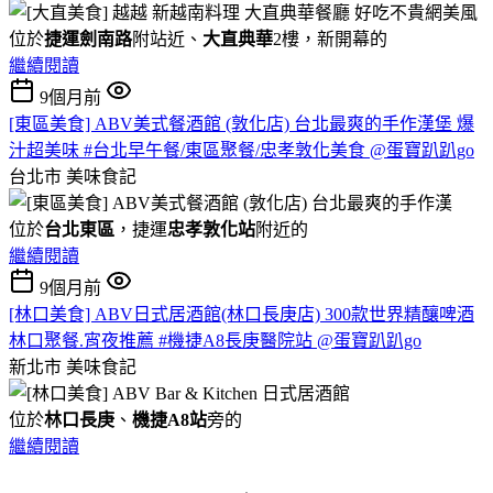
位於
捷運劍南路
附站近、
大直典華
2樓，新開幕的
繼續閱讀
9個月前
[東區美食] ABV美式餐酒館 (敦化店) 台北最爽的手作漢堡 爆
汁超美味 #台北早午餐/東區聚餐/忠孝敦化美食 @蛋寶趴趴go
台北市
美味食記
位於
台北東區
，捷運
忠孝敦化站
附近的
繼續閱讀
9個月前
[林口美食] ABV日式居酒館(林口長庚店) 300款世界精釀啤酒
林口聚餐.宵夜推薦 #機捷A8長庚醫院站 @蛋寶趴趴go
新北市
美味食記
位於
林口長庚
、
機捷A8站
旁的
繼續閱讀