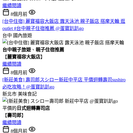
繼續閱讀
8個月前
[台中住宿] 麗寶福容大飯店 露天泳池 親子飯店 搭摩天輪 逛
outlet #台中親子住宿推薦 @蛋寶趴趴go
台中
國內旅遊
台中親子旅遊
、
親子住宿推薦
【
麗寶福容大飯店
】
繼續閱讀
8個月前
[新莊美食] 壽司郎スシロー新莊中平店 平價迴轉壽司sushiro
必吃攻略！@蛋寶趴趴go
新北市
美味食記
平價的
日式迴轉壽司店
【
壽司郎
】
繼續閱讀
8個月前