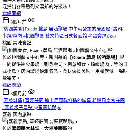
混搭出各種熱列又濃郁的好滋味！
繼續閱讀
8個月前
[桃園美食] Roado 麓島 居酒聚場 中午就營業的居酒屋! 壽司/
串燒/燒肉 #桃園聚餐 藝文特區日式餐酒館 @蛋寶趴趴go
桃園
美味食記
位於桃園藝文中心旁，新開幕的
【Roado 麓島 居酒聚場】
是
一間提供炭火串燒、刺身壽司、創意和食、頂級燒肉…等的日
式小島，店內環境優雅氣派、食材優質美味，用餐就像一場味
覺饗宴，
繼續閱讀
8個月前
[嘉義城堡] 蓋婭莊園 迪士尼團隊打造的城堡 希臘風皇宮莊園
#嘉義親子景點 @蛋寶趴趴go
嘉義
國內旅遊
位於
嘉義縣大林
鎮、
大埔美園區
的