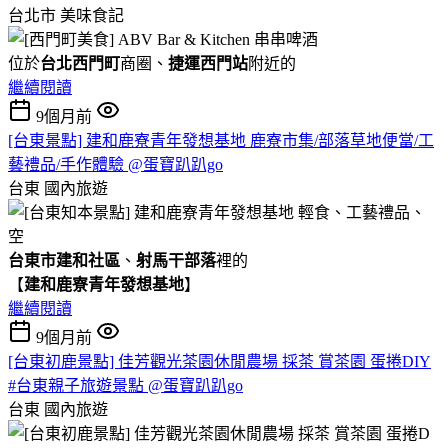
台北市
美味食記
位於
台北西門町
商圈、
捷運西門站
附近的
繼續閱讀
9個月前
[台東景點] 建和鹿寮青年發想基地 鹿寮市集/部落草地便當/工
藝禮品/手作體驗 @蛋寶趴趴go
台東
國內旅遊
台東市建和社區
、
射馬干部落
裡的
【
建和鹿寮青年發想基地
】
繼續閱讀
9個月前
[台東初鹿景點] 佳芳觀光茶園休閒農場 採茶 賞茶園 蛋捲DIY
#台東親子旅遊景點 @蛋寶趴趴go
台東
國內旅遊