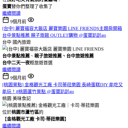
蛋寶
替你們整理了收集了
繼續閱讀
9個月前
[台中] 麗寶福容大飯店 麗寶樂園 LINE FRIENDS主題房開箱
台中景點推薦 親子旅館 OUTLET購物 @蛋寶趴趴go
台中
國內旅遊
台中景點推薦
、
親子旅遊推薦、台中旅遊推薦
台中二天一夜
輕旅遊首選
繼續閱讀
9個月前
[桃園景點] 金格觀光工廠 卡司蒂菈樂園 長崎蛋糕DIY 能吃又
能玩！#桃園蘆竹景點 @蛋寶趴趴go
桃園
美味食記
位於
桃園市蘆竹區
的
【
金格觀光工廠 卡司·蒂菈樂園
】
繼續閱讀