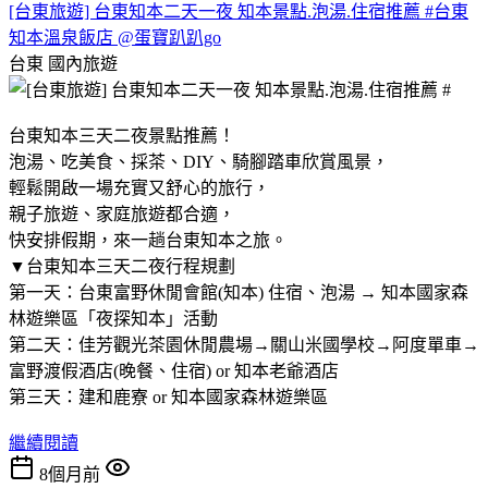
[台東旅遊] 台東知本二天一夜 知本景點.泡湯.住宿推薦 #台東
知本溫泉飯店 @蛋寶趴趴go
台東
國內旅遊
台東知本三天二夜景點推薦！
泡湯、吃美食、採茶、DIY、騎腳踏車欣賞風景，
輕鬆開啟一場充實又舒心的旅行，
親子旅遊、家庭旅遊都合適，
快安排假期，來一趟台東知本之旅。
▼台東知本三天二夜行程規劃
第一天：台東富野休閒會館(知本) 住宿、泡湯 → 知本國家森
林遊樂區「夜探知本」活動
第二天：佳芳觀光茶園休閒農場→關山米國學校→阿度單車→
富野渡假酒店(晚餐、住宿) or 知本老爺酒店
第三天：建和鹿寮 or 知本國家森林遊樂區
繼續閱讀
8個月前