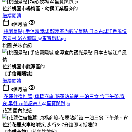
位於
桃園市楊梅區
、
幼獅工業區
旁的
繼續閱讀
8個月前
[桃園景點] 手信霧隱城 龍潭室內觀光景點 日本古城江戶風情
忍者村 浴衣體驗 @蛋寶趴趴go
桃園
美味食記
位於
桃園市龍潭區
的
【
手信霧隱城
】
繼續閱讀
8個月前
[花蓮住宿推薦] 康橋商旅-花蓮站前館 一泊三食 含下午茶.宵
夜.早餐 cp值超高！@蛋寶趴趴go
花蓮
國內旅遊
位於
花蓮火車站
附近, 步行5~7分鐘即可抵達的
【
康橋商旅
】(花蓮站前館)