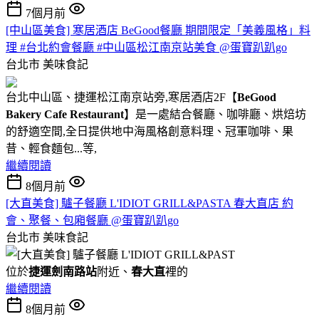
7個月前
[中山區美食] 寒居酒店 BeGood餐廳 期間限定「美義風格」料
理 #台北約會餐廳 #中山區松江南京站美食 @蛋寶趴趴go
台北市
美味食記
台北中山區、捷運松江南京站旁,寒居酒店2F【
BeGood
Bakery Cafe Restaurant
】是一處結合餐廳、咖啡廳、烘焙坊
的舒適空間,全日提供地中海風格創意料理、冠軍咖啡、果
昔、輕食麵包...等,
繼續閱讀
8個月前
[大直美食] 驢子餐廳 L'IDIOT GRILL&PASTA 春大直店 約
會、聚餐、包廂餐廳 @蛋寶趴趴go
台北市
美味食記
位於
捷運劍南路站
附近、
春大直
裡的
繼續閱讀
8個月前