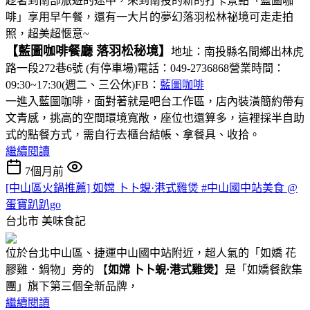
趁著到南部旅遊的途中，來到南投的新的打卡景點「藍圖咖
啡」享用早午餐，還有一大片的夢幻落羽松林祕境可走走拍
照，超美超愜意~
【藍圖咖啡餐廳 落羽松秘境】
地址：南投縣名間鄉出林虎
路一段272巷6號 (有停車場)電話：049-2736868營業時間：
09:30~17:30(週二、三公休)FB：
藍圖咖啡
一進入藍圖咖啡，面對著就是吧台工作區，店內裝潢簡約帶有
文青感，挑高的空間環境寬敞，座位也還算多，這裡採半自助
式的點餐方式，需自行去櫃台結帳、拿餐具、收拾。
繼續閱讀
7個月前
[中山區火鍋推薦] 如嫦 卜卜蜆·港式雞煲 #中山國中站美食 @
蛋寶趴趴go
台北市
美味食記
位於台北中山區、捷運中山國中站附近，超人氣的「如嬌 花
膠雞．鍋物」旁的 【
如嫦 卜卜蜆·港式雞煲
】是「如嬌餐飲集
團」旗下第三個全新品牌，
繼續閱讀