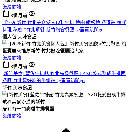
繼續閱讀
8個月前
【2026新竹.竹北美食懶人包】牛排.燒肉.鐵板燒.餐酒館.義式
料理.私廚 #竹北聚餐.新竹約會餐廳 @蛋寶趴趴go
懶人包
美味食記
蛋寶
要來推薦
新竹
.
竹北好吃餐廳
給大家！
繼續閱讀
8個月前
[新竹美食] 藍佐牛排館 竹北高級餐廳 LAZO乾式熟成牛排西
餐廳 竹北最好吃的牛排館 @蛋寶趴趴go
新竹
美味食記
號稱美食沙漠的
新竹
居有有一間
高檔牛排餐廳
繼續閱讀