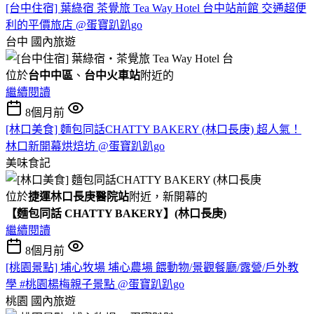
[台中住宿] 葉綠宿 茶覺旅 Tea Way Hotel 台中站前館 交通超便
利的平價旅店 @蛋寶趴趴go
台中
國內旅遊
位於
台中中區
、
台中火車站
附近的
繼續閱讀
8個月前
[林口美食] 麵包同話CHATTY BAKERY (林口長庚) 超人氣！
林口新開幕烘焙坊 @蛋寶趴趴go
美味食記
位於
捷運林口長庚醫院站
附近，新開幕的
【麵包同話 CHATTY BAKERY】(林口長庚)
繼續閱讀
8個月前
[桃園景點] 埔心牧場 埔心農場 餵動物/景觀餐廳/露營/戶外教
學 #桃園楊梅親子景點 @蛋寶趴趴go
桃園
國內旅遊