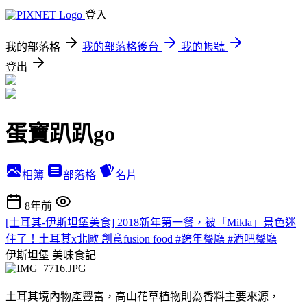
登入
我的部落格
我的部落格後台
我的帳號
登出
蛋寶趴趴go
相簿
部落格
名片
8年前
[土耳其-伊斯坦堡美食] 2018新年第一餐，被「Mikla」景色迷
住了！土耳其x北歐 創意fusion food #跨年餐廳 #酒吧餐廳
伊斯坦堡
美味食記
土耳其境內物產豐富，高山花草植物則為香料主要來源，