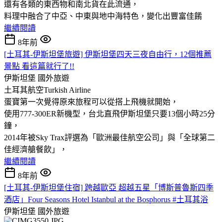
還有各類的東西物和南北貨在此流通，
料理中融合了中亞、中東與地中海特色，變化出豐富佳餚
繼續閱讀
8年前
[土耳其-伊斯坦堡旅遊] 伊斯坦堡四天三夜自由行，12個推薦
景點 看這篇就行了!!
伊斯坦堡
國外旅遊
土耳其航空Turkish Airline
蛋寶第一次覺得原來旅程可以從搭上飛機就開始
，
使用777-300ER新機型，台北直飛伊斯坦堡只要13個小時25分
鐘，
2014年被Sky Trax評選為「歐洲最佳航空公司」與「全球第二
佳經濟艙餐飲」，
繼續閱讀
8年前
[土耳其-伊斯坦堡住宿] 跨越歐亞 超越五星「博斯普魯斯四季
酒店」Four Seasons Hotel Istanbul at the Bosphorus #土耳其浴
伊斯坦堡
國外旅遊