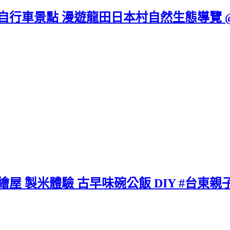
 自行車景點 漫遊龍田日本村自然生態導覽 
繪屋 製米體驗 古早味碗公飯 DIY #台東親