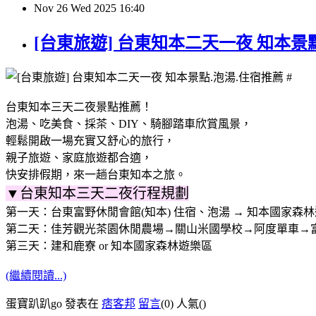
Nov
26
Wed
2025
16:40
[台東旅遊] 台東知本二天一夜 知本景
台東知本三天二夜景點推薦！
泡湯、吃美食、採茶、DIY、騎腳踏車欣賞風景，
輕鬆開啟一場充實又舒心的旅行，
親子旅遊、家庭旅遊都合適，
快安排假期，來一趟台東知本之旅。
▼台東知本三天二夜行程規劃
第一天：台東富野休閒會館(知本) 住宿、泡湯 → 知本國家森
第二天：佳芳觀光茶園休閒農場→關山米國學校→阿度單車→富野
第三天：建和鹿寮 or 知本國家森林遊樂區
(繼續閱讀...)
蛋寶趴趴go 發表在
痞客邦
留言
(0)
人氣(
)