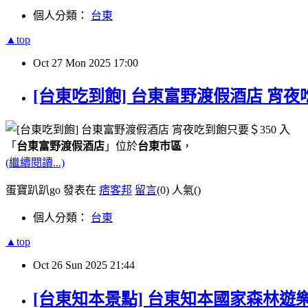
個人分類：
台東
▲top
Oct
27
Mon
2025
17:00
[台東吃到飽] 台東富野渡假酒店 宵夜
「
台東富野渡假酒店
」位於
台東市區
，
(繼續閱讀...)
蛋寶趴趴go 發表在
痞客邦
留言
(0)
人氣(
)
個人分類：
台東
▲top
Oct
26
Sun
2025
21:44
[台東知本景點] 台東知本國家森林遊樂