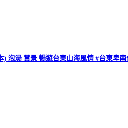
) 泡湯 賞景 暢遊台東山海風情 #台東卑南