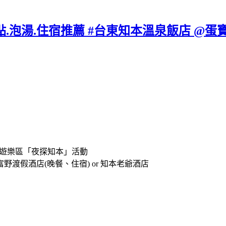
點.泡湯.住宿推薦 #台東知本溫泉飯店 @蛋寶
林遊樂區「夜探知本」活動
渡假酒店(晚餐、住宿) or 知本老爺酒店