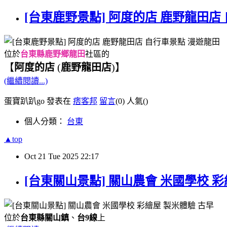
[台東鹿野景點] 阿度的店 鹿野龍田店
位於
台東縣鹿野鄉龍田
社區的
【
阿度的店
(
鹿野龍田店
)】
(繼續閱讀...)
蛋寶趴趴go 發表在
痞客邦
留言
(0)
人氣(
)
個人分類：
台東
▲top
Oct
21
Tue
2025
22:17
[台東關山景點] 關山農會 米國學校 彩
位於
台東縣關山鎮
、
台9線
上