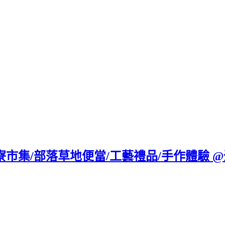
寮市集/部落草地便當/工藝禮品/手作體驗 @