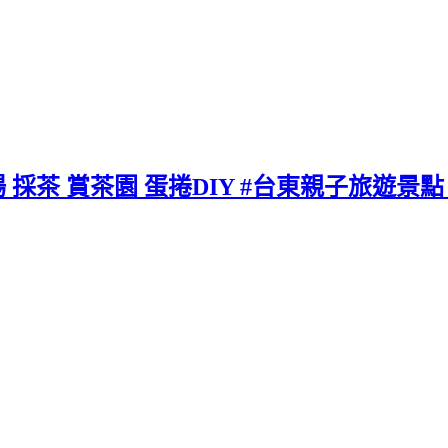
採茶 賞茶園 蛋捲DIY #台東親子旅遊景點