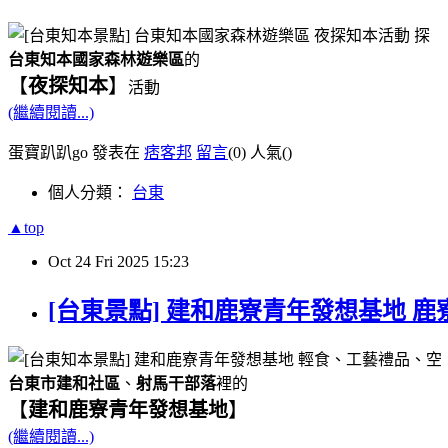
台東知本國家森林遊樂區
的
【
夜探知本
】
活動
(繼續閱讀...)
蛋寶趴趴go 發表在
痞客邦
留言
(0)
人氣(
)
個人分類：
台東
▲top
Oct
24
Fri
2025
15:23
[台東景點] 建和鹿寮青年發想基地 鹿
台東市建和社區
、
射馬干部落
裡的
【
建和鹿寮青年發想基地
】
(繼續閱讀...)