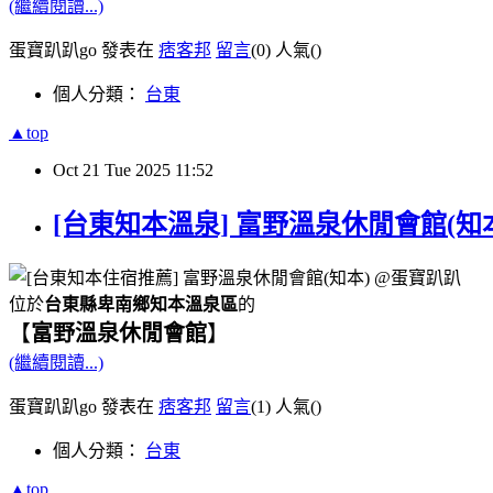
(繼續閱讀...)
蛋寶趴趴go 發表在
痞客邦
留言
(0)
人氣(
)
個人分類：
台東
▲top
Oct
21
Tue
2025
11:52
[台東知本溫泉] 富野溫泉休閒會館(知本
位於
台東縣卑南鄉知本溫泉區
的
【
富野溫泉休閒會館
】
(繼續閱讀...)
蛋寶趴趴go 發表在
痞客邦
留言
(1)
人氣(
)
個人分類：
台東
▲top