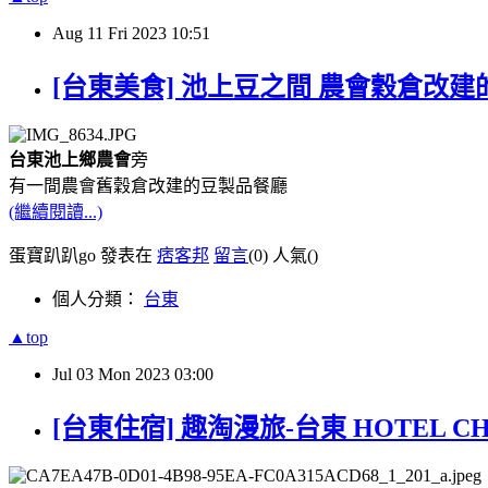
Aug
11
Fri
2023
10:51
[台東美食] 池上豆之間 農會穀倉改建
台東池上鄉農會
旁
有一間農會舊穀倉改建的豆製品餐廳
(繼續閱讀...)
蛋寶趴趴go 發表在
痞客邦
留言
(0)
人氣(
)
個人分類：
台東
▲top
Jul
03
Mon
2023
03:00
[台東住宿] 趣淘漫旅-台東 HOTEL C