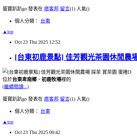
蛋寶趴趴go 發表在
痞客邦
留言
(1)
人氣(
)
個人分類：
台東
▲top
Oct
23
Thu
2025
12:52
[台東初鹿景點] 佳芳觀光茶園休閒農場 
位於
台東卑南鄉
、
初鹿牧場
裡的
(繼續閱讀...)
蛋寶趴趴go 發表在
痞客邦
留言
(1)
人氣(
)
個人分類：
台東
▲top
Oct
23
Thu
2025
00:42