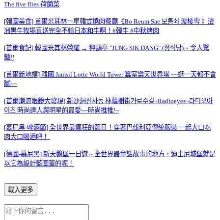
The five flies 荷蘭菜
[韓國美食] 首爾米其林一星韓式燒肉餐廳《Bo Reum Sae 보름쇠 波棱雪 》濟
洲黑牛牧場直送完全不輸日本和牛啊！#韓牛 #中秋烤肉
[首爾食記] 韓國米其林榮耀 → 狎鷗亭 "JUNG SIK DANG" (정식당) ~ 令人驚
豔!!
[首爾新地標] 韓國 Jamsil Lotte World Tower 蠶室樂天世界塔 ~~逛一天都不會
膩~~
[首爾潮流眼鏡大發現] 新沙洞신사동 林蔭樹街가로수길~Radioeyes~라디오아
이즈 時尚達人與明星的最愛~~時尚推推!~
[慕尼黑-啤酒節] 全世界最瘋狂的節日！穿著巴伐利亞傳統服裝 一起大口吃
肉大口喝酒吧！
[德國-慕尼黑] 新天鵝堡一日遊 ~ 全世界最童話故事的地方，迪士尼城堡就是
以它為設計藍圖蓋的呢！
載入更多