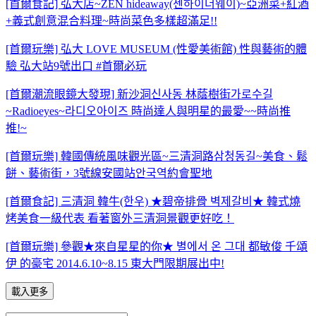
[首爾食記] 弘大店~ZEN hideaway(젠하이더웨이)~亞洲菜+紅酒
+義式創意混合料理~時尚菜色多樣超滿足!!
[首爾玩樂] 弘大 LOVE MUSEUM (性愛美術館) 性與藝術的體
驗 弘大站9號出口 #首爾必玩
[首爾潮流眼鏡大發現] 新沙洞신사동 林蔭樹街가로수길
~Radioeyes~라디오아이즈 時尚達人與明星的最愛~~時尚推
推!~
[首爾玩樂] 韓國傳統風味觀光區~三清洞路삼청동길~美食、鬆
餅、藝術街，3號線安國站안국역約會聖地
[首爾食記] 三清洞 韓牛(한우) ★碧帝排骨 벽제갈비★ 韓式燒
烤美食一級代表 看著窗外三清洞景觀更好吃！
[首爾玩樂] 參觀★來自星星的你★ 별에서 온 그대 都敏俊 千頌
伊 的豪宅 2014.6.10~8.15 東大門限期展出中!
載入更多