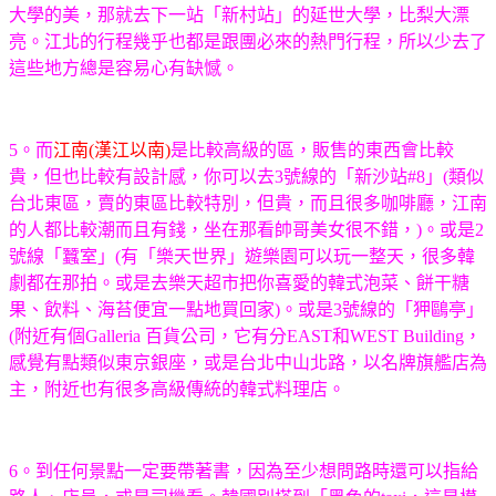
大學的美，那就去下一站「新村站」的延世大學，比梨大漂
亮。江北的行程幾乎也都是跟團必來的熱門行程，所以少去了
這些地方總是容易心有缺憾。
5
。而
江南(漢江以南)
是比較高級的區，販售的東西會比較
貴，但也比較有設計感，你可以去3號線的「新沙站#8」(類似
台北東區，賣的東區比較特別，但貴，而且很多咖啡廳，江南
的人
都比較潮而且有錢，坐在那看帥哥美女很不錯，)。或是2
號線「蠶室」(有「樂天世界」遊樂園可以玩一整天，很多韓
劇都在那拍。或是去樂天超市把你喜愛的韓式泡菜、餅干糖
果、飲料、海苔便宜一點地買回家)。或是3號線的「狎鷗亭」
(附近有個Galleria 百貨公司，它有分EAST和WEST Building，
感覺有點類似東京銀座，或是台北中山北路，以名牌旗艦店為
主，附近也有很多高級傳統的韓式料理店。
6
。到任何景點一定要帶著書，因為至少想問路時還可以指給