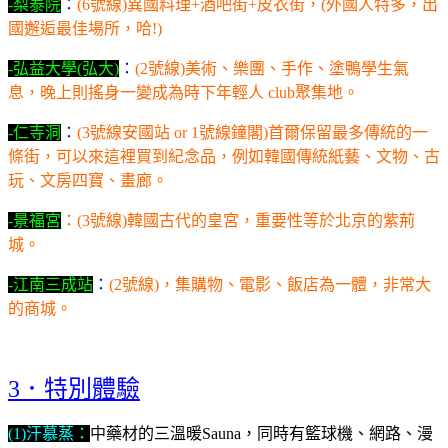
-梨泰院
：
(
6號線)異國料理+酒吧街+皮衣街，(外國人特多，出
國邂逅最佳場所，哈!)
-弘益大學(弘大)
：
(2號線)
美術、樂團、手作、塗鴨學生氣
息，晚上則搖身一變成為時下年輕人 club聚集地。
-
仁寺洞
：
(3號線安國站 or 1號線鐘閣)
首爾保留最多傳統的一
條街，可以來這裡買到紀念品，例如韓國傳統紙藝、文物、古
玩、文房四寶、畫廊。
-
景福宮
：(3號線)韓國古代的皇宮，重要性等於北京的紫荊
城。
-
江南三成站
：
(2號線)，集購物、電影、飯店為一體，非常大
的商城。
．特別體驗
3
(1)汗慕蒸：
中藥材的三溫暖Sauna，同時有籃球機、網路、漫