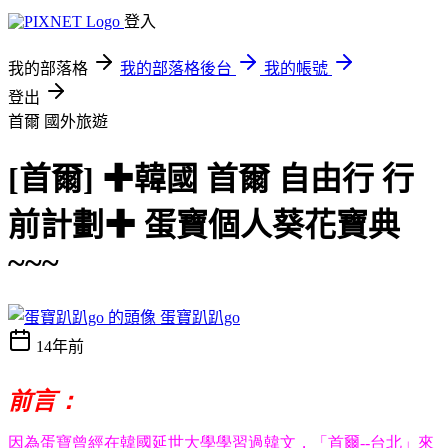
登入
我的部落格
我的部落格後台
我的帳號
登出
首爾
國外旅遊
[首爾] ✚韓國 首爾 自由行 行
前計劃✚ 蛋寶個人葵花寶典
~~~
蛋寶趴趴go
14年前
前言：
因為蛋寶曾經在韓國延世大學學習過韓文，「首爾--台北」來