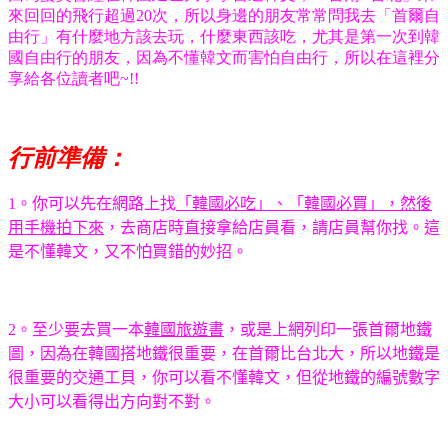
來回回的飛行超過20次，所以身邊的朋友常常問我去「首爾自
由行」有什麼地方該去玩，什麼東西該吃，尤其是第一次到韓
國自由行的朋友，因為不懂韓文而害怕自由行，所以在這裡分
享給各位讀者吧~!!
行前準備：
1
。你可以先在網路上找
「韓國必吃」、「韓國必買」，然後
用手機拍下來
，去商店時直接拿給店員看，請店員幫你找。這
是不懂韓文，又不怕買錯的妙招。
2
。至少要去買一本
韓國旅遊書
，或是上網列印一張首爾地鐵
圖，因為在韓國搭地鐵很重要，在首爾比台北大，所以地鐵是
很重要的交通工貝，你可以看不懂韓文，但從地鐵的編號數字
大小可以看得出方向對不對。