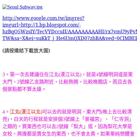
http://www.google.com.tw/imgres?
imgurl=http://1.bp.blogspot.com/-
hzBqO5WzsIY/TecVYDccuII/AAAAAAAAAHI/rx7vmU9yPv
TW&sa=X&ei=suKkT_j_He6UmQXD07zhBA&ved=0CIMBE
(
請按連結下載放大圖)
3
。第一次去建議住在江北(漢江以北)，就是4號線明洞或是東
大門、2號線乙支路附近，比較熱鬧，比較晚關店，而且去各
個景點都不算太遠。
4。
江北(漢江以北)
可以去的就是明洞、東大門(晚上去比較漂
亮)，白天的行程就是安排個3號線上「景福宮」、「仁寺洞」
之類的。買東西也可以去2號線「梨大」逛，因為梨花大學是
女校，周邊都是賣女生的東西，也不會太貴。如果單純想體會