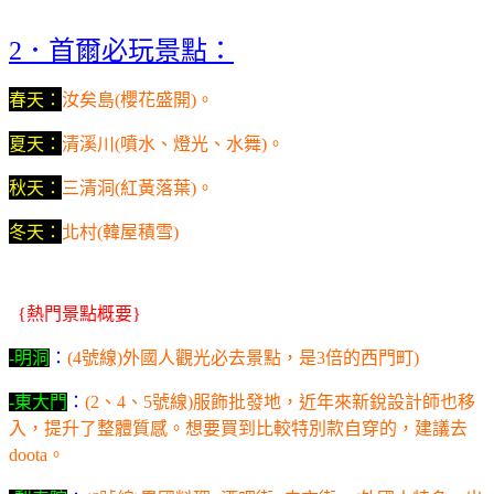
．首爾必玩景點：
2
春天：
汝矣島
櫻花盛開
。
(
)
夏天：
清溪川
噴水、燈光、水舞
。
(
)
秋天：
三清洞
紅黃落葉
。
(
)
冬天：
北村
韓屋積雪
(
)
{
熱門景點概要}
-明洞
：
(4號線)外國人觀光必去景點，是3倍的西門町)
-東大門
：
(2、4、5號線)服飾批發地，近年來新銳設計師也移
入，提升了整體質感。想要買到比較特別款自穿的，建議去
doota。