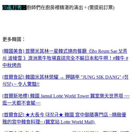
(5)亂打秀：
廚師們在廚房裡精湛的演出。(需提前訂票)
更多韓國：
[韓國美食] 首爾米其林一星韓式燒肉餐廳《Bo Reum Sae 보름
쇠 波棱雪 》濟洲黑牛牧場直送完全不輸日本和牛啊！#韓牛 #
中秋烤肉
[首爾食記] 韓國米其林榮耀 → 狎鷗亭 "JUNG SIK DANG" (정
식당) ~ 令人驚豔!!
[首爾新地標] 韓國 Jamsil Lotte World Tower 蠶室樂天世界塔 ~~
逛一天都不會膩~~
[首爾食記] ★大長今 대장금★ 韓國 宮中御膳專門店 ~精緻優
雅的宮中韓食料理~ (蠶室站 Lotte World Mall)