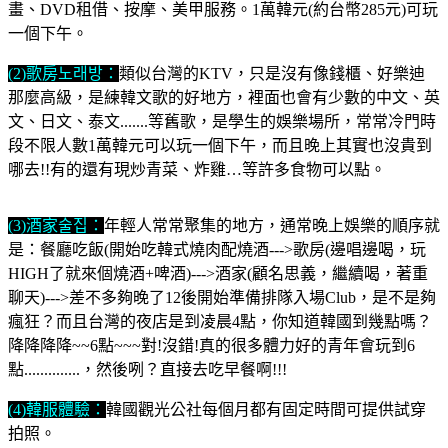
畫、DVD租借、按摩、美甲服務。1萬韓元(約台幣285元)可玩
一個下午。
(2)歌房노래방：
類似台灣的KTV，只是沒有像錢櫃、好樂迪
那麼高級，是練韓文歌的好地方，裡面也會有少數的中文、英
文、日文、泰文.......等舊歌，是學生的娛樂場所，常常冷門時
段不限人數1萬韓元可以玩一個下午，而且晚上其實也沒貴到
哪去!!有的還有現炒青菜、炸雞…等許多食物可以點。
(3)酒家술집：
年輕人常常聚集的地方，通常晚上娛樂的順序就
是：餐廳吃飯(開始吃韓式燒肉配燒酒--->歌房(邊唱邊喝，玩
HIGH了就來個燒酒+啤酒)--->酒家(顧名思義，繼續喝，著重
聊天)--->差不多夠晚了12後開始準備排隊入場Club，是不是夠
瘋狂？而且台灣的夜店是到凌晨4點，你知道韓國到幾點嗎？
降降降降~~6點~~~對!沒錯!真的很多體力好的青年會玩到6
點..............
，然後咧？直接去吃早餐啊!!!
(4)韓服體驗：
韓國觀光公社每個月都有固定時間可提供試穿
拍照。