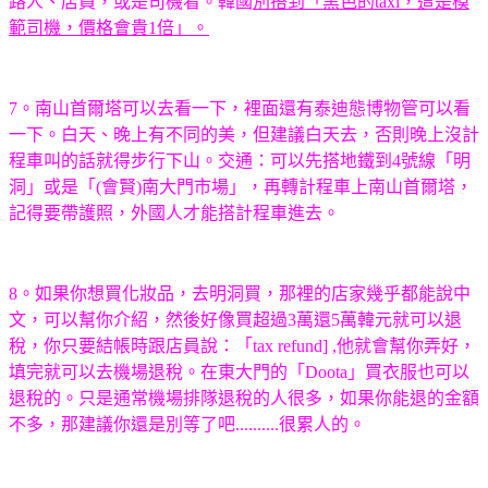
路人、店員，或是司機看。韓國
別搭到「黑色的taxi，這是模
範司機，價格會貴1倍」。
7
。南山首爾塔可以去看一下，裡面還有泰迪態博物管可以看
一下。白天、晚上有不同的美，但建議白天去，否則晚上沒計
程車叫的話就得步行下山。交通：可以先搭地鐵到4號線「明
洞」或是「(會賢)南大門市場」，再轉計程車上南山首爾塔，
記得要帶護照，外國人才能搭計程車進去。
8
。如果你想買化妝品，去明洞買，那裡的店家幾乎都能說中
文，可以幫你介紹，然後好像買超過3萬還5萬韓元就可以退
稅，你只要結帳時跟店員說：「tax refund] ,他就會幫你弄好，
填完就可以去機場退稅。在東大門的「Doota」買衣服也可以
退稅的。只是通常機場排隊退稅的人很多，如果你能退的金額
不多，那建議你還是別等了吧..........很累人的。