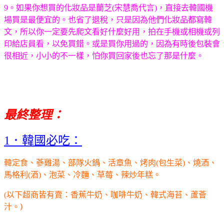
9
。如果你想買的化妝品是蘭芝(宋慧喬代言)，直接去韓國機
場買是最便宜的。也省了退稅，只是因為他們化妝品都寫韓
文，所以你一定要先爬文看好什麼好用，拍在手機或相機或列
印給店員看，以免買錯。或是買你用過的，因為有時後包裝會
很相近，小小的不一樣，怕你買回家後也忘了那是什麼。
最終整理：
．韓國必吃：
1
韓定食、蔘雞湯、部隊火鍋、活章魚、烤肉
包生菜
、燒酒、
(
)
馬格利
酒
、泡菜、冷麵、草莓、辣炒年糕。
(
)
以下超商皆有賣：
香蕉牛奶、咖啡牛奶、韓式海苔、蘆薈
(
汁。)