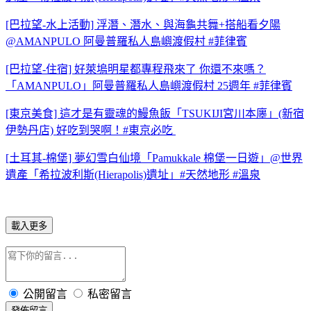
[巴拉望-水上活動] 浮潛、潛水、與海龜共舞+搭船看夕陽
@AMANPULO 阿曼普羅私人島嶼渡假村 #菲律賓
[巴拉望-住宿] 好萊塢明星都專程飛來了 你還不來嗎？
「AMANPULO」阿曼普羅私人島嶼渡假村 25週年 #菲律賓
[東京美食] 這才是有靈魂的鰻魚飯「TSUKIJI宮川本廛」(新宿
伊勢丹店) 好吃到哭啊！#東京必吃
[土耳其-棉堡] 夢幻雪白仙境「Pamukkale 棉堡一日遊」@世界
遺產「希拉波利斯(Hierapolis)遺址」#天然地形 #溫泉
載入更多
公開留言
私密留言
發佈留言