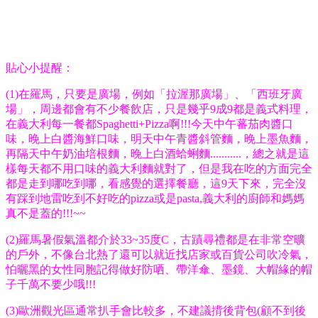
貼心小提醒：
(1)在羅馬，只要是廣場，例如「拉渥那廣場」、「西班牙廣
場」，周邊都會有不少餐飲店，只是幾乎9成9都是義式料理
，
在義大利每一餐都Spaghetti+Pizza啊!!!今天中午蕃茄肉醬口
味，晚上白醬海鮮口味，明天中午青醬斜管麵，晚上墨魚麵，
再隔天中午奶油培根麵，晚上白酒蛤蜊麵...........，總之就是這
樣每天都不用口味的義大利麵就對了，但是我在吃的方面完全
都是走到哪吃到哪，看感覺的選擇餐廳，這9天下來，完全沒
有踩到地雷吃到不好吃的pizza或是pasta,義大利的廚師和媽媽
真不是蓋的!!!~~
(2)羅馬暑假氣溫都介於33~35度C，古蹟尋禮都是在非常空曠
的戶外，不像台北熱了還可以就近找店家或百貨公司吹冷氣，
怕曬黑的女性同胞記得做好防哂、帶洋傘、墨鏡、大帽緣的帽
子千萬不要少哦!!!
(3)歐洲觀光區通常扒手會比較多，不建議揹後背包(顧不到後