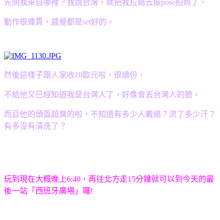
先問我來自哪裡？我說台灣，就把我拉過去擺pose拍照了，
動作很連貫，感覺都是set好的。
然後這樣子跟人家收10歐元啦，很過份
，
不給他又已經知道我是台灣人了，好像會丟台灣人的臉，
而且他的頭盔超臭的啦
，不知道有多少人戴過？流了多少汗？
有多沒有清洗了？
玩到現在大概晚上6:40，再往北方走15分鐘就可以到今天的最
後一站「西班牙廣場」囉!