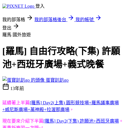
登入
我的部落格
我的部落格後台
我的帳號
登出
羅馬
國外旅遊
[羅馬] 自由行攻略(下集) 許願
池+西班牙廣場+義式晚餐
蛋寶趴趴go
13年前
延續著上半篇
[羅馬] Day2(上集) 圓形競技場+羅馬議事廣場
+威尼斯廣場+萬神殿+拉渥那廣場
，
現在要來介紹下半篇
[羅馬] Day2(下集) 許願池+西班牙廣場
。
再重新複習一次哦~!