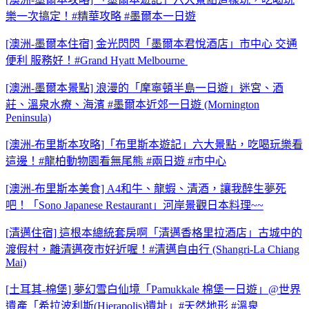
樂一次搞定！#精華攻略 #墨爾本一日遊
[澳洲-墨爾本住宿] 金光閃閃「墨爾本君悅酒店」市中心 交通
便利 服務好！#Grand Hyatt Melbourne
[澳洲-墨爾本景點] 浪漫的「摩寧頓半島一日遊」迷宮、酒
莊、溫泉水療、海濱 #墨爾本近郊一日遊 (Mornington
Peninsula)
[澳洲-布里斯本攻略]「布里斯本遊記」六大景點，吃喝玩樂看
這邊！#龍柏動物園看無尾熊 #兩日遊 #市中心
[澳洲-布里斯本美食] A4和牛、龍蝦、清酒，讓我醉生夢死
吧！「Sono Japanese Restaurant」河岸景觀日本料理~~
[清邁住宿] 這根本總統套房啊「清邁香格里拉酒店」古城中的
渡假村，離清邁夜市好近喔！#清邁自由行 (Shangri-La Chiang
Mai)
[土耳其-棉堡] 夢幻雪白仙境「Pamukkale 棉堡一日遊」@世界
遺產「希拉波利斯(Hierapolis)遺址」#天然地形 #溫泉