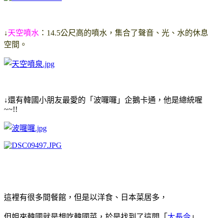
↓
天空噴水
：
14.5公尺高的噴水，集合了聲音、光、水的休息
空間。
↓還有韓國小朋友最愛的「波囉囉」企鵝卡通，
他是總統喔
~~!!
這裡有很多間餐館，但是以洋食、日本菜居多，
但姐來韓國就是想吃韓國菜，
於是找到了這間「
大長今
」