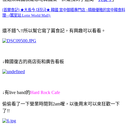
[首爾食記] ★大長今 대장금★ 韓國 宮中御膳專門店 ~精緻優雅的宮中韓食料
理~ (蠶室站 Lotte World Mall)
還不錯ㄟ!!
所以幫它寫了篇食記，
有興趣可以看看。
↓韓國復古的商店街和廣告看板
↓有live band的
Hard Rock Cafe
偷偷看了一下營業時間到2am喔，
以後周末可以來狂歡一下
了!!