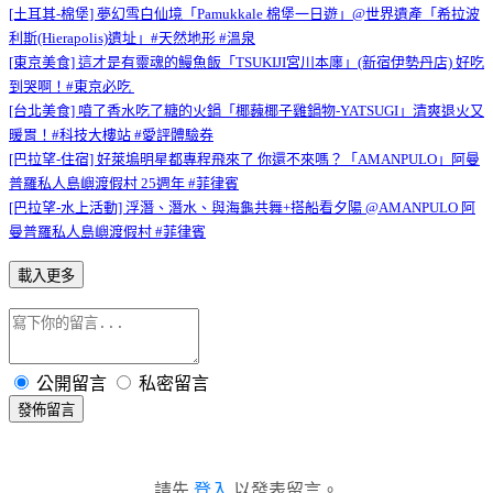
[土耳其-棉堡] 夢幻雪白仙境「Pamukkale 棉堡一日遊」@世界遺產「希拉波
利斯(Hierapolis)遺址」#天然地形 #溫泉
[東京美食] 這才是有靈魂的鰻魚飯「TSUKIJI宮川本廛」(新宿伊勢丹店) 好吃
到哭啊！#東京必吃
[台北美食] 噴了香水吃了糖的火鍋「椰蘶椰子雞鍋物-YATSUGI」清爽退火又
暖胃！#科技大樓站 #愛評體驗券
[巴拉望-住宿] 好萊塢明星都專程飛來了 你還不來嗎？「AMANPULO」阿曼
普羅私人島嶼渡假村 25週年 #菲律賓
[巴拉望-水上活動] 浮潛、潛水、與海龜共舞+搭船看夕陽 @AMANPULO 阿
曼普羅私人島嶼渡假村 #菲律賓
載入更多
公開留言
私密留言
發佈留言
請先
登入
以發表留言。