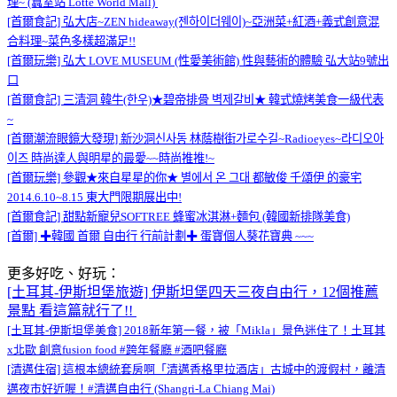
理~ (蠶室站 Lotte World Mall)
[首爾食記] 弘大店~ZEN hideaway(젠하이더웨이)~亞洲菜+紅酒+義式創意混
合料理~菜色多樣超滿足!!
[首爾玩樂] 弘大 LOVE MUSEUM (性愛美術館) 性與藝術的體驗 弘大站9號出
口
[首爾食記] 三清洞 韓牛(한우)★碧帝排骨 벽제갈비★ 韓式燒烤美食一級代表
~
[首爾潮流眼鏡大發現] 新沙洞신사동 林蔭樹街가로수길~Radioeyes~라디오아
이즈 時尚達人與明星的最愛~~時尚推推!~
[首爾玩樂] 參觀★來自星星的你★ 별에서 온 그대 都敏俊 千頌伊 的豪宅
2014.6.10~8.15 東大門限期展出中!
[首爾食記] 甜點新寵兒SOFTREE 蜂蜜冰淇淋+麵包 (韓國新排隊美食)
[首爾] ✚韓國 首爾 自由行 行前計劃✚ 蛋寶個人葵花寶典 ~~~
更多好吃、好玩：
[土耳其-伊斯坦堡旅遊] 伊斯坦堡四天三夜自由行，12個推薦
景點 看這篇就行了!!
[土耳其-伊斯坦堡美食] 2018新年第一餐，被「Mikla」景色迷住了！土耳其
x北歐 創意fusion food #跨年餐廳 #酒吧餐廳
[清邁住宿] 這根本總統套房啊「清邁香格里拉酒店」古城中的渡假村，離清
邁夜市好近喔！#清邁自由行 (Shangri-La Chiang Mai)