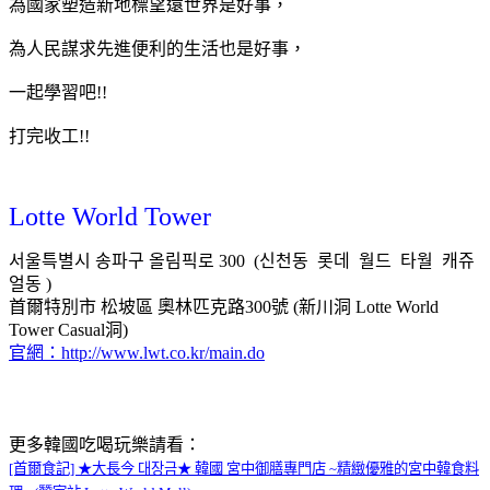
為國家塑造新地標望遠世界是好事，
為人民謀求先進便利的生活也是好事，
一起學習吧!!
打完收工!!
Lotte World Tower
서울특별시 송파구 올림픽로 300 (신천동 롯데 월드 타월 캐쥬
얼동 )
首爾特別市 松坡區 奧林匹克路300號 (新川洞 Lotte World
Tower Casual洞)
官網：http://www.lwt.co.kr/main.do
更多韓國吃喝玩樂請看：
[首爾食記] ★大長今 대장금★ 韓國 宮中御膳專門店 ~精緻優雅的宮中韓食料