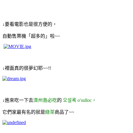
↓要看電影也是很方便的，
自動售票機「超多的」啦~~
↓裡面真的很夢幻耶~~!!
↓進來吃一下去
濟州島必吃
的
오설록 o'sulloc，
它們家最有名的就是
綠茶
商品了~~