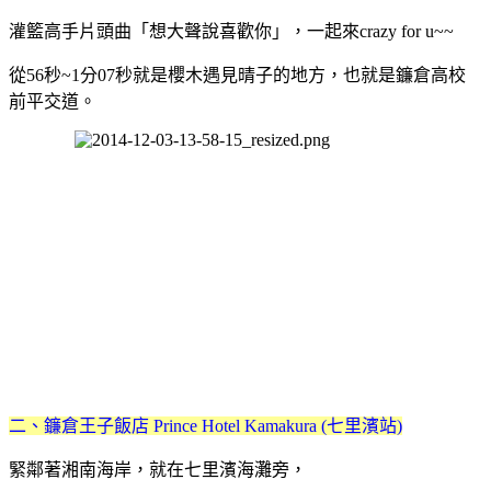
灌籃高手片頭曲「想大聲說喜歡你」，一起來crazy for u~~
從56秒~1分07秒就是櫻木遇見晴子的地方，
也就是鐮倉高校
前平交道。
二、鐮倉王子飯店 Prince Hotel Kamakura (七里濱站)
緊鄰著湘南海岸，就在七里濱海灘旁，