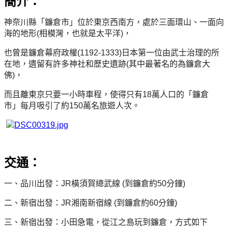
簡介：
神奈川縣「鐮倉市」位於東京西南方，
處於三面環山、一面向
海的地形(相模灣，也就是太平洋)，
也曾是鐮倉幕府政權(1192-1333)日本第一位由武士治理的所
在地，
遺留有許多神社和歷史遺跡(其中最著名的為鐮倉大
佛)，
而且離東京只要一小時車程，
使得只有18萬人口的「鐮倉
市」每月吸引了約150萬名旅遊人次。
交通：
一、品川出發：JR橫須賀總武線 (到鐮倉約50分鐘)
二、新宿出發：JR湘南新宿線 (到鐮倉約60分鐘)
三、新宿出發：小田急電，從江之島玩到鐮倉，方式如下