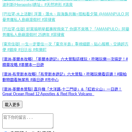
波利斯(Hierapolis)遺址」#天然地形 #溫泉
[巴拉望-水上活動] 浮潛、潛水、與海龜共舞+搭船看夕陽 @AMANPULO 阿
曼普羅私人島嶼渡假村 #菲律賓
[巴拉望-住宿] 好萊塢明星都專程飛來了 你還不來嗎？「AMANPULO」阿曼
普羅私人島嶼渡假村 25週年 #菲律賓
[東京住宿] 一生一定要住一次「東京半島」重視細節、貼心服務、交通超方
便 #銀座 #日比谷 #有樂町
[澳洲-墨爾本攻略] 「墨爾本遊記」六大景點這樣玩，吃喝玩樂一次搞定！#
精華攻略 #墨爾本一日遊
[澳洲-布里斯本攻略]「布里斯本遊記」六大景點，吃喝玩樂看這邊！#龍柏
動物園看無尾熊 #兩日遊 #市中心
[澳洲-墨爾本景點] 直升機「大洋路-十二門徒」&「紅岩火山」一日遊！
Great Ocean Road 12 Apostles & Red Rock Volcano
載入更多