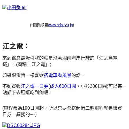
(↑圖擷取自
www.odakyu.jp
)
江之電：
來到鐮倉最吸引我的就是沿著湘南海岸行駛的「江之島電
鐵」，(簡稱「江之電」)
如果跟蛋寶一樣喜歡
搭電車看風景
的話，
不妨買張
江之電一日券
(
成人600日圓
，小孩300日圓)
可以每一
站都下去逛逛吃到飽喔!!
(單程票為190日圓起，所以只要會搭超過三趟單程就建議買一
日券，超撈的~~
)