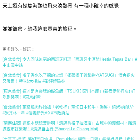
天上還有幾隻海鷗也飛來湊熱鬧 有一種小確幸的感覺
謝謝鐮倉，給我這麼豐富的旅程。
更多好吃、好玩：
[台北美食] 令人回味無窮的西班牙料理「西班牙小酒館Hestia Tapas Bar」#
中山國中站
[台北美食] 噴了香水吃了糖的火鍋「椰蘶椰子雞鍋物-YATSUGI」清爽退火
又暖胃！#科技大樓站 #愛評體驗券
[東京美食] 這才是有靈魂的鰻魚飯「TSUKIJI宮川本廛」(新宿伊勢丹店) 好
吃到哭啊！#東京必吃
[台北美食] 頂級燒肉界始祖「老乾杯」現切日本和牛、海鮮，燒烤界的LV~
#米其林一星 #信義新光A9 #市政府站
[清邁住宿] 這根本總統套房啊「清邁香格里拉酒店」古城中的渡假村，離清
邁夜市好近喔！#清邁自由行 (Shangri-La Chiang Mai)
[土耳其-棉堡] 夢幻雪白仙境「Pamukkale 棉堡一日遊」@世界遺產「希拉