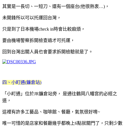
其實是一長切、一短刀、還有一個座台(他很熱衷…
)，
未開鋒所以可以托運回台灣，
只是到了日本機場check in時會比較麻煩，
要由機場警察拆開檢查過才可托運，
回到台灣出關人員也會要求拆開檢驗就是了。
四、小町通(鐮倉站)
「小町通」位於JR鐮倉站旁， 是通往鶴岡八幡宮的必經之
道，
這裡有許多工藝品、咖啡館、餐廳，氣氛很好唷~
唯一可惜的是店家和餐廳幾乎都晚上6點就關門了，只剩少數