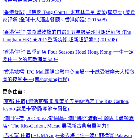
[香港食記] 『唐閣 Tang Court』米其林二星 粵菜(廣東菜) 美食
家評選 (全球十大酒店餐廳。香港朗廷) (2015/08)
[香港住宿] 美食購物族的首選!! 五星級尖沙咀朗廷酒店 (The
Langham HK) ★2015重新裝修 超新超舒適!! (2015/08)
[香港住宿] 四季酒店 Four Seasons Hotel Hong Kong~一生一定
要住一次的無敵海景房!!~
[香港地標] IFC Mall國際金融中心商場~~✚感受被摩天大樓包
圍的夜景✚~~(無shopping行程)
更多住宿：
[京都-住宿] 慢活京都 低調奢華五星級酒店 The Ritz Carlton,
Kyoto 麗思卡爾頓(麗池卡爾登)
[澳門住宿] 2015/05/27新開幕~ 澳門銀河渡假村 麗思卡爾頓酒
店~ The Ritz-Carlton, Macau 展現新古典奢華魅力!!
[巴拉望-住宿] HUMAzing~來去海上住一晚!! 菲律賓 Palawan