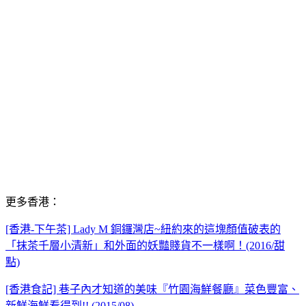
更多香港：
[香港-下午茶] Lady M 銅鑼灣店~紐約來的這塊顏值破表的
「抹茶千層小清新」和外面的妖豔賤貨不一樣啊！(2016/甜
點)
[香港食記] 巷子內才知道的美味『竹園海鮮餐廳』菜色豐富、
新鮮海鮮看得到!! (2015/08)