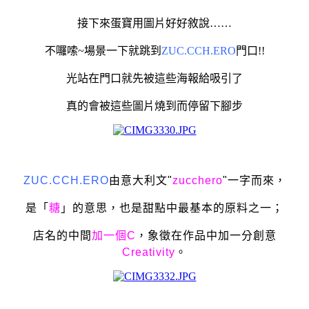
接下來蛋寶用圖片好好敘說……
不囉嗦~場景一下就跳到
ZUC.CCH.ERO
門口!!
光站在門口就先被這些海報給吸引了
真的會被這些圖片燒到
而停留下腳步
ZUC.CCH.ERO
由意大利文"
zucchero
"一字而來，
是「
糖
」的意思，也是甜點中最基本的原料之一；
店名的中間
加一個C
，象徵在作品中加一分創意
Creativity
。