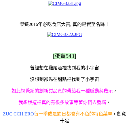
榮獲2016年必吃食店大賞,
真的是實至名歸！
[蛋寶543]
曾經想在雞尾酒裡找到我的小宇宙
沒想到卻先在甜點裡找到了小宇宙
如此視覺系的創新甜品真的帶給我一種感動與啟示
，
我想說這裡真的有很多故事等著你們去發堀
，
ZUC.CCH.ERO
每一季或是節日都會有不色的特色菜單
，創意
十足