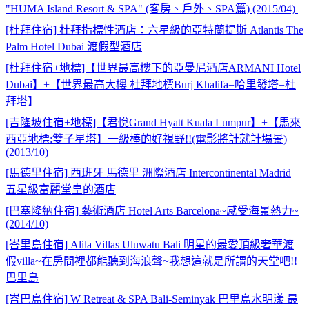
"HUMA Island Resort & SPA" (客房、戶外、SPA篇) (2015/04)
[杜拜住宿] 杜拜指標性酒店：六星級的亞特蘭提斯 Atlantis The
Palm Hotel Dubai 渡假型酒店
[杜拜住宿+地標]【世界最高樓下的亞曼尼酒店ARMANI Hotel
Dubai】+【世界最高大樓 杜拜地標Burj Khalifa=哈里發塔=杜
拜塔】
[吉隆坡住宿+地標]【君悅Grand Hyatt Kuala Lumpur】+【馬來
西亞地標:雙子星塔】一級棒的好視野!!(電影將計就計場景)
(2013/10)
[馬德里住宿] 西班牙 馬德里 洲際酒店 Intercontinental Madrid
五星級富麗堂皇的酒店
[巴塞隆納住宿] 藝術酒店 Hotel Arts Barcelona~感受海景熱力~
(2014/10)
[峇里島住宿] Alila Villas Uluwatu Bali 明星的最愛頂級奢華渡
假villa~在房間裡都能聽到海浪聲~我想這就是所謂的天堂吧!!
巴里島
[峇巴島住宿] W Retreat & SPA Bali-Seminyak 巴里島水明漾 最