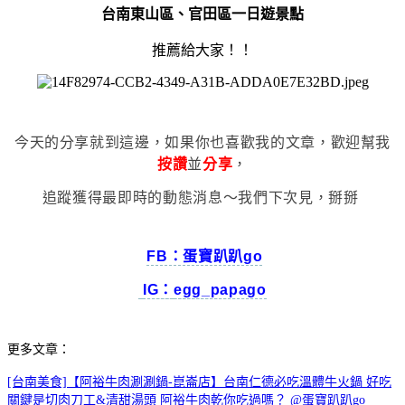
台南東山區、官田區一日遊景點
推薦給大家
！！
今天的分享就到這邊，如果你也喜歡我的文章，歡迎幫我
按讚
並
分享
，
追蹤獲得最即時的動態消息～我們下次見，掰掰
FB：蛋寶趴趴go
IG：
egg_papago
更多文章：
[台南美食]【阿裕牛肉涮涮鍋-崑崙店】台南仁德必吃溫體牛火鍋 好吃
關鍵是切肉刀工&清甜湯頭 阿裕牛肉乾你吃過嗎？ @蛋寶趴趴go