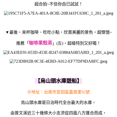
超合拍~不信你自已試試！
▼最後，來杯咖啡、吃吃小點，欣賞美麗的景色，超愜憶~
咖啡果殼茶
推薦「
」(左)，超級特別又好喝！
【烏山頭水庫遊船】
Ⓞ地址：台南市官田區嘉南里92號
烏山頭水庫是日治時代全台最大的水庫，
由曾文溪近三十幾條大小支流從四面八方匯合而成，