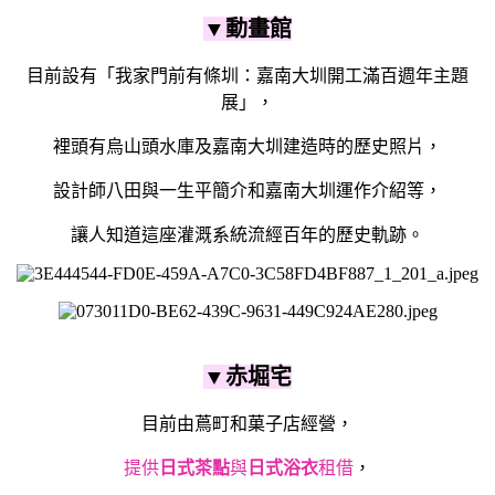
▼動畫館
目前設有「我家門前有條圳：嘉南大圳開工滿百週年主題
展」，
裡頭有烏山頭水庫及嘉南大圳建造時的歷史照片，
設計師八田與一生平簡介和嘉南大圳運作介紹等，
讓人知道這座灌溉系統流經百年的歷史軌跡。
▼
赤堀宅
目前由蔦町和菓子店經營，
提供
日式茶點
與
日式浴衣
租借
，