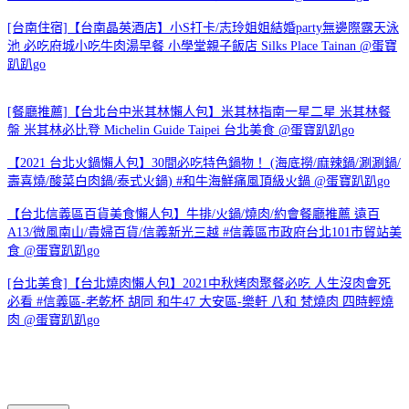
[台南住宿]【台南晶英酒店】小S打卡/志玲姐姐結婚party無邊際露天泳
池 必吃府城小吃牛肉湯早餐 小學堂親子飯店 Silks Place Tainan @蛋寶
趴趴go
[餐廳推薦]【台北台中米其林懶人包】米其林指南一星二星 米其林餐
盤 米其林必比登 Michelin Guide Taipei 台北美食 @蛋寶趴趴go
【2021 台北火鍋懶人包】30間必吃特色鍋物！ (海底撈/麻辣鍋/涮涮鍋/
壽喜燒/酸菜白肉鍋/泰式火鍋) #和牛海鮮痛風頂級火鍋 @蛋寶趴趴go
【台北信義區百貨美食懶人包】牛排/火鍋/燒肉/約會餐廳推薦 遠百
A13/微風南山/貴婦百貨/信義新光三越 #信義區市政府台北101市貿站美
食 @蛋寶趴趴go
[台北美食]【台北燒肉懶人包】2021中秋烤肉聚餐必吃 人生沒肉會死
必看 #信義區-老乾杯 胡同 和牛47 大安區-樂軒 八和 梵燒肉 四時輕燒
肉 @蛋寶趴趴go