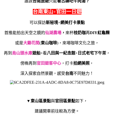
誰說
台南旅遊
只能
看古蹟吃牛肉湯
？
台南東山
+
官田一日遊
可以探訪
新秘境
+
網美打卡景點
首推
能拍出天空之鏡的
仙湖農場
，
來杯
桂奶咖
再
DIY紅龜粿
或是
大鋤花間
(
東山咖啡
)，來場咖啡文化之旅，
再到
烏山頭水庫
遊船
+看
八田與一
紀念館
+
日式老宅下午茶
，
傍晚再到
官田遊客中心
，打卡
拍網美照
，
深入探索自然景觀，
感受
台南
不同魅力！
▼東山區景點
與
官田區景點
如下，
建議開車前往較為方便。