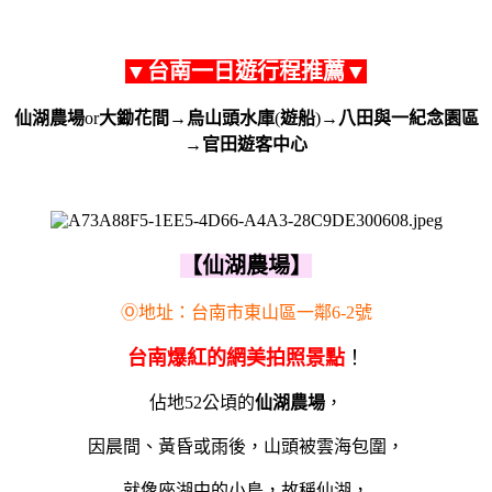
▼
台南一日遊行程推薦
▼
仙湖農場
or
大鋤花間
→
烏山頭水庫
(
遊船
)→
八田與一紀念園區
→
官田遊客中心
【仙湖農場】
Ⓞ地址：
台南市東山區一鄰6-2號
台南爆紅的網美拍照景點
！
佔地52公頃的
仙湖農場
，
因晨間、黃昏或雨後，山頭被雲海包圍，
就像座湖中的小島，故稱仙湖，