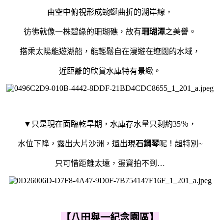
由空中俯視形成蜿蜒曲折的湖岸線，
彷彿就像一株碧綠的珊瑚礁，故有
珊瑚潭
之美譽。
搭乘太陽能遊湖船，能輕鬆自在漫遊在遼闊的水域，
近距離的欣賞水庫特有景緻。
▼只是現在面臨乾旱期，水庫存水量只剩約35％，
水位下降，露出大片沙洲，還出現
石鋼琴
呢！超特別~
只可惜距離太遠，蛋寶拍不到…
【八田與一紀念園區】