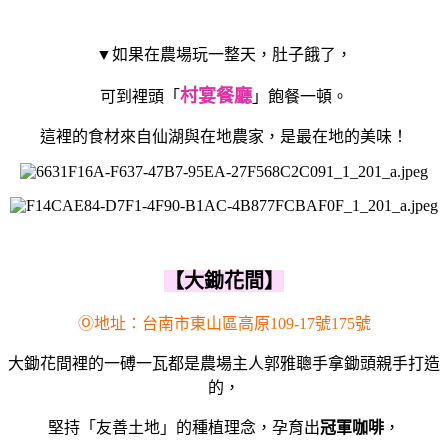
▼如果在農場玩一整天，肚子餓了，
村宴餐廳
可到裡頭「
」飽餐一頓。
這裡的食材來自仙湖與在地農家，是最在地的美味！
【大鋤花間】
Ⓞ地址：台南市東山區高原109-17號175號
大鋤花間裡的一磗一瓦都是農場主人郭雅聰手拿鋤頭親手打造
的，
堅持「友善土地」的種植理念，孕育出
冠軍咖啡
，