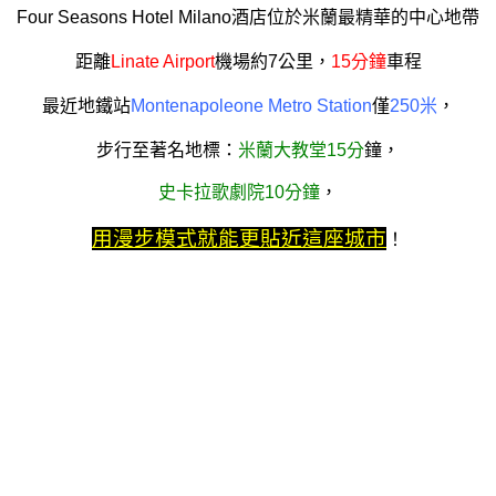
Four Seasons Hotel Milano酒店位於米蘭最精華的中心地帶
距離
Linate Airport
機場約7公里，
15分鐘
車程
最近地鐵站
Montenapoleone Metro Station
僅
250米
，
步行至著名地標：
米蘭大教堂15分
鐘，
史卡拉歌劇院10分鐘
，
用漫步模式就能更貼近這座城市
！