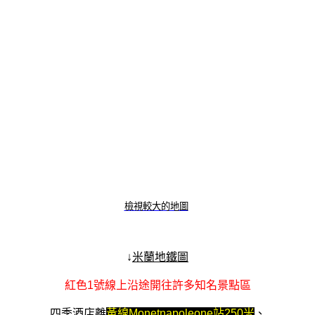
檢視較大的地圖
↓
米蘭地鐵圖
紅色1號線上沿途開往許多知名景點區
四季酒店離
黃線Monetnapoleone站250米
、