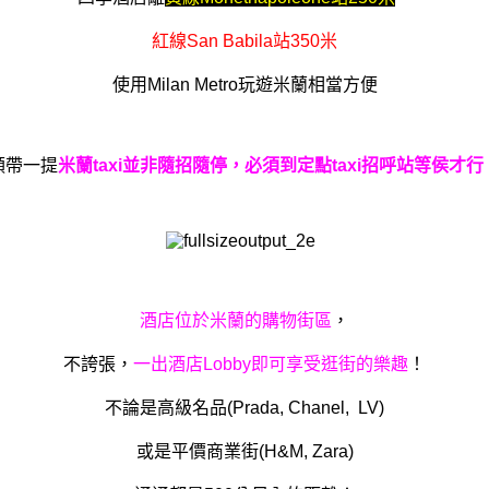
紅線San Babila站350米
使用Milan Metro玩遊米蘭相當方便
順帶一提
米蘭taxi並非隨招隨停，
必須到定點taxi招呼站等侯才行
酒店位於米蘭的購物街區
，
不誇張，
一出酒店Lobby即可享受逛街的樂趣
！
不論是高級名品(Prada, Chanel, LV)
或是平價商業街(H&M, Zara)