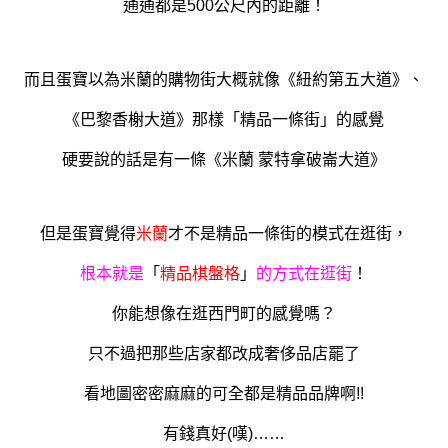
通通都是500公尺內的距離！
而且蛋寶以為米蘭的購物街大概就像《紐約第五大道》、
《巴黎香榭大道》那樣「精品一條街」的感覺
硬要說的話是有一條《米蘭 蒙特拿破崙大道》
但是蛋寶覺得
米蘭
才不是精品一條街的模式在逛街，
根本就是
「
精品棋盤格
」
的方式在逛街
！
你能想像在逛西門町的感覺嗎？
只不過把那些店家都改成奢侈品店罷了
看地圖密密麻麻的可全都是精品品牌啊!!
有錢真好(嘆)……