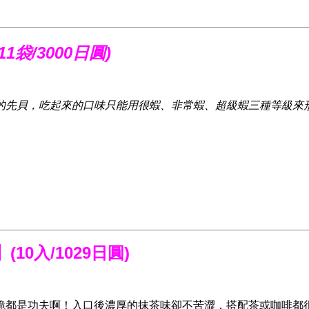
1袋/3000日圓)
的先貝，吃起來的口味只能用很蝦、非常蝦、超級蝦三種等級來
】
(10入/1029日圓)
脆都是功夫啊！入口後濃厚的抹茶味卻不苦澀，搭配茶或咖啡都