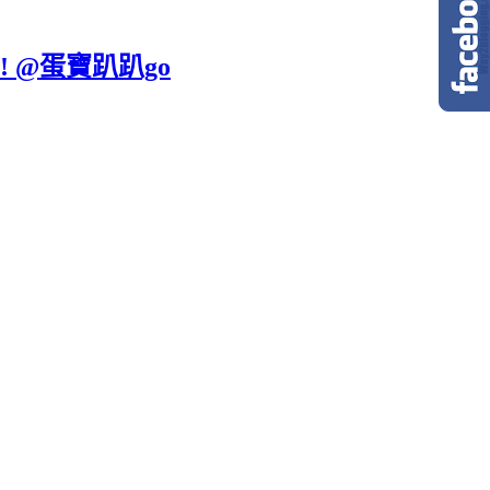
 @蛋寶趴趴go