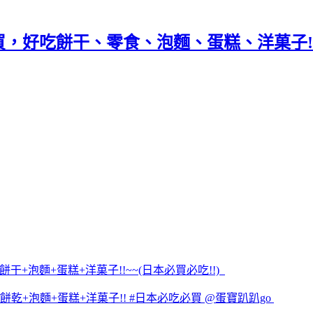
買，好吃餅干、零食、泡麵、蛋糕、洋菓子!!
吃餅干+泡麵+蛋糕+洋菓子!!~~(日本必買必吃!!)
餅乾+泡麵+蛋糕+洋菓子!! #日本必吃必買 @蛋寶趴趴go