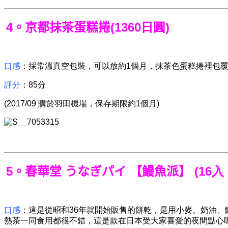
4。京都抹茶蛋糕捲
(1360日圓)
口感
：採常溫真空包裝，可以放約1個月，抹茶色蛋糕捲裡包
評分
：85分
(2017/09 購於羽田機場，保存期限約1個月)
5。春華堂 うなぎパイ 【鰻魚派】
(16入
口感
：這是從昭和36年就開始販售的餅乾，是用小麥、奶油
熱茶一同食用都很不錯，這是款在日本受大家喜愛的夜間點心