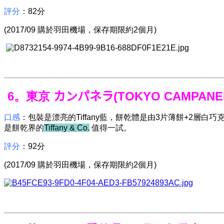
評分
：82分
(2017/09 購於羽田機場，保存期限約2個月)
6。東京
カンパネラ
(TOKYO CAMPANE
口感
：包裝是漂亮的Tiffany藍，餅乾體是由3片薄餅+2
是餅乾界的
Tiffany & Co.
值得一試。
評分
：92分
(2017/09 購於羽田機場，保存期限約2個月)