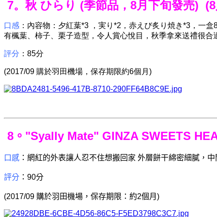
7
。秋 ひらり (季節品，8月下旬發売)
(
口感
：內容物：夕紅葉*3 ，実り*2，赤えび炙り焼き*3，一
有楓葉、柿子、栗子造型，令人賞心悅目，秋季拿來送禮很合
評分
：85分
(2017/09 購於羽田機場，保存期限約6個月)
8。"Syally Mate" GINZA SWEETS 
口感
：網紅的外表讓人忍不住想搬回家
外層餅干綿密細膩，中
評分
：90分
(2017/09 購於羽田機場，保存期限：約2個月)