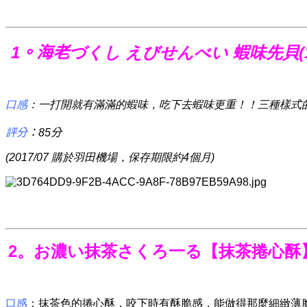
1。海老
づ
く
し
え
び
せ
ん
べ
い
蝦味先貝(1
口感
：一打開就有滿滿的蝦味，吃下去蝦味更重！！三種樣式
評分
：85分
(2017/07 購於羽田機場，保存期限約4個月)
2。お濃い抹茶さくろ一る【抹茶捲心酥
口感
：抹茶色的捲心酥，咬下時有酥脆感，能做得那麼細緻薄