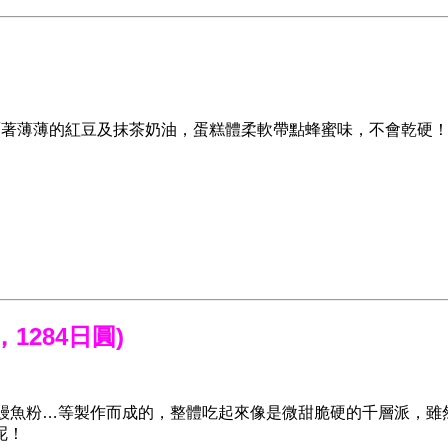
覆著薄薄的紅豆及抹茶奶油，蛋糕體柔軟帶點蜂蜜味，不會乾硬
，1284日圓)
、鰻魚粉…等製作而成的，整體吃起來像是微甜脆硬的千層派，雖
呢！