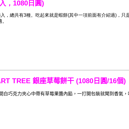
8入，1080日圓)
盒8入，總共有3種。吃起來就是蝦餅(其中一項前面有介紹過)，只
適。
HEART TREE 銀座草莓餅干 (1080日圓/16個)
間白巧克力夾心中帶有草莓果醬內餡，一打開包裝就聞到香氣
，