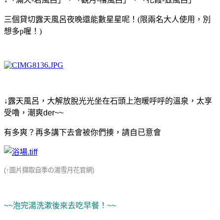
三個貸切露天風呂夜晚還能數星星呢！(限兩名大人使用，別
想多p喔！
)
↓露天風呂，大解放脫光光
坐在石頭上泡暖呼呼的溫泉，太享
受嚕，潮爽der~~
有多爽？再多講下去會被你們揍，請自已意會
(↑圖片擷取自季の湯雪月花官網)
~~泡完湯洗漱後來去吃早餐！~~