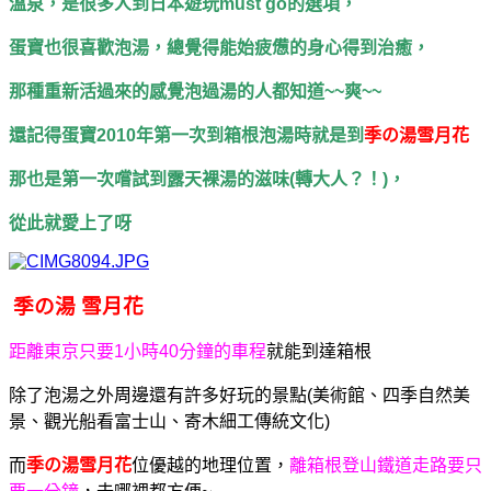
溫泉，是很多人到日本遊玩must go的選項，
蛋寶也很喜歡泡湯，總覺得能始疲憊的身心得到治癒，
那種重新活過來的感覺泡過湯的人都知道~~爽~~
還記得蛋寶2010年第一次到箱根泡湯時就是到
季の湯雪月花
那也是第一次嚐試到露天裸湯的滋味
(轉大人？！
)，
從此就愛上了呀
季の湯 雪月花
距離東京只要1小時40分鐘的車程
就能到達箱根
除了泡湯之外周邊還有許多好玩的景點
(美術館、四季自然美
景、觀光船看富士山、寄木細工傳統文化)
而
季の湯雪月花
位優越的地理位置，
離箱根登山鐵道走路要只