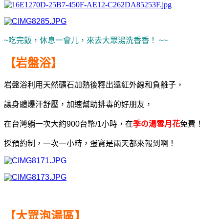
~吃完飯，休息一會儿，來去大眾湯洗香香！ ~~
【岩盤浴】
岩盤浴
利用天然礦石加熱後釋出遠紅外線和負離子，
讓身體爆汗舒壓，加速幫助排毒的好朋友，
在台灣躺一次大約900台幣/1小時，在
季の湯雪月花
免費！
採預約制，一次一小時，蛋寶是兩天都來報到啊！
【大眾泡湯區】