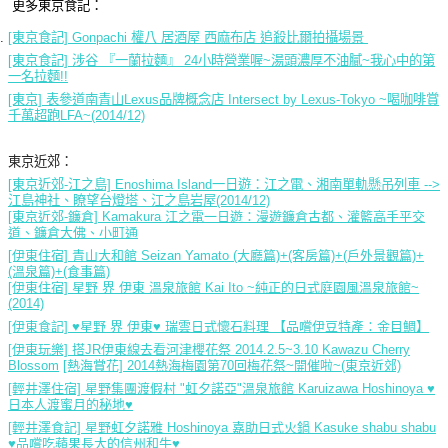
更多東京食記：
[東京食記] Gonpachi 權八 居酒屋 西麻布店 追殺比爾拍攝場景
[東京食記] 涉谷 『一蘭拉麵』 24小時營業喔~湯頭濃厚不油膩~我心中的第
一名拉麵!!
[東京] 表參道南青山Lexus品牌概念店 Intersect by Lexus-Tokyo ~喝咖啡賞
千萬超跑LFA~(2014/12)
東京近郊：
[東京近郊-江之島] Enoshima Island一日遊：江之電、湘南單軌懸吊列車 -->
江島神社、瞭望台燈塔、江之島岩屋(2014/12)
[東京近郊-鐮倉] Kamakura 江之電一日遊：漫遊鐮倉古都、灌籃高手平交
道、鐮倉大佛、小町通
[伊東住宿] 青山大和館 Seizan Yamato (大廳篇)+(客房篇)+(戶外景觀篇)+
(溫泉篇)+(食事篇)
[伊東住宿] 星野 界 伊東 溫泉旅館 Kai Ito ~純正的日式庭園風溫泉旅館~
(2014)
[伊東食記] ♥星野 界 伊東♥ 瑞雲日式懷石料理 【品嚐伊豆特產：金目鯛】
[伊東玩樂] 搭JR伊東線去看河津櫻花祭 2014.2.5~3.10 Kawazu Cherry
Blossom
[熱海賞花] 2014熱海梅園第70回梅花祭~開催啦~(東京近郊)
[輕井澤住宿] 星野集團渡假村 "虹夕諾亞"溫泉旅館 Karuizawa Hoshinoya ♥
日本人渡蜜月的秘地♥
[輕井澤食記] 星野虹夕諾雅 Hoshinoya 嘉助日式火鍋 Kasuke shabu shabu
♥品嚐吃蘋果長大的信州和牛♥