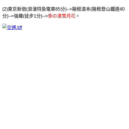
(2)東京新宿(浪漫特急電車85分)-->箱根湯本(箱根登山鐵道40
分)-->強羅(徒步1分)-->
季の湯雪月花
。