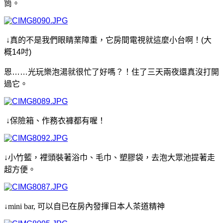
筒。
↓真的不是我們眼睛業障重，它房間電視就這麼小台啊！(大
概14吋
)
恩……光玩樂泡湯就很忙了好嗎？！住了三天兩夜還真沒打開
過它。
↓保險箱、作務衣褲都有喔！
↓小竹籃，裡頭裝著浴巾、毛巾、塑膠袋，去泡大眾池提著走
超方便
。
↓mini bar, 可以自已在房內發揮日本人茶道精神