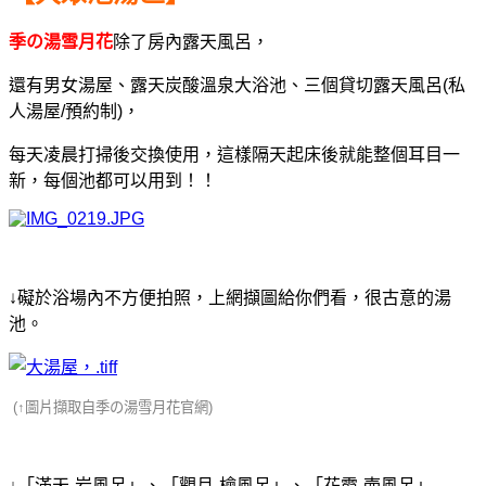
季の湯雪月花
除了房內露天風呂，
還有男女湯屋、露天炭酸溫泉大浴池、三個貸切露天風呂(私
人湯屋/預約制)，
每天凌晨打掃後交換使用，
這樣隔天起床後就能整個耳目一
新，每個池都可以用到！！
↓
礙於浴場內不方便拍照，上網擷圖給你們看，很古意的湯
池。
(↑圖片擷取自季の湯雪月花官網)
↓「滿天-岩風呂」、「觀月-檜風呂」、「花霞-壺風呂」