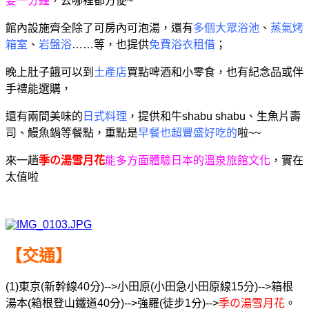
要一分鐘
，去哪裡都方便~
館內設施齊全除了可房內可泡湯，
還有
多個大眾浴池
、
蒸氣烤
箱室
、
岩盤浴
……等，也提供
免費浴衣租借
；
晚上肚子餓可以到
土產店
買點啤酒和小零食，也有紀念品或伴
手禮能選購，
還有兩間美味的
日式料理
，提供和牛shabu shabu、生魚片壽
司、鰻魚鍋等餐點，
重點是
早餐也超豐盛好吃的
啦~~
來一趟
季の湯雪月花
能多方面體驗日本的溫泉旅館文化
，實在
太值啦
【交通】
(1)東京(新幹線40分)-->小田原(小田急小田原線15分)-->箱根
湯本(箱根登山鐵道40分)-->強羅(徒步1分)-->
季の湯雪月花
。