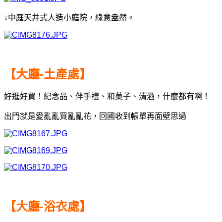
↓中庭天井式人造小庭院，綠意盎然。
【大廳-土產處】
好逛好買！紀念品、伴手禮、和菓子、清酒，什麼都有啊！
出門就是愛亂亂買亂亂花，回國收到帳單再面壁思過
【大廳-浴衣處】