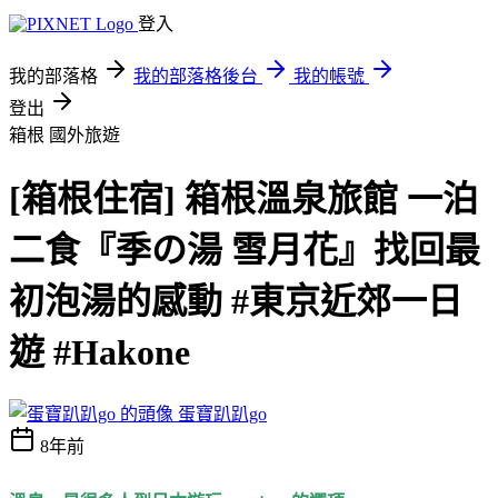
登入
我的部落格
我的部落格後台
我的帳號
登出
箱根
國外旅遊
[箱根住宿] 箱根溫泉旅館 一泊
二食『季の湯 雪月花』找回最
初泡湯的感動 #東京近郊一日
遊 #Hakone
蛋寶趴趴go
8年前