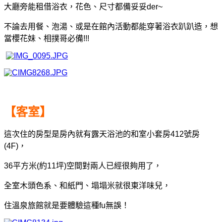
大廳旁能租借浴衣，花色、尺寸都備妥妥der~
不論去用餐、泡湯、或是在館內活動都能穿著浴衣趴趴造，
想
當櫻花妹、相撲哥必備!!!
【客室】
這次住的房型是房內就有露天浴池的和室小套房412號房
(4F)，
36平方米(約11坪)空間對兩人已經很夠用了，
全室木頭色系、和紙門、塌塌米就很東洋味兒，
住溫泉旅館就是要體驗這種fu無誤！