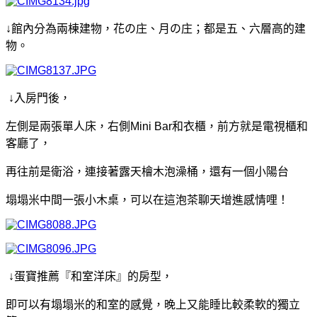
↓館內分為兩棟建物，花の庄、月の庄；都是五、六層高的建
物。
↓入房門後，
左側是兩張單人床，右側Mini Bar和衣櫃，
前方就是電視櫃和
客廳了，
再往前是衛浴，連接著露天檜木泡澡桶，還有一個小陽台
塌塌米中間一張小木桌，可以在這泡茶聊天增進感情哩！
↓蛋寶推薦『和室洋床』的房型，
即可以有塌塌米的和室的感覺，
晚上又能睡比較柔軟的獨立