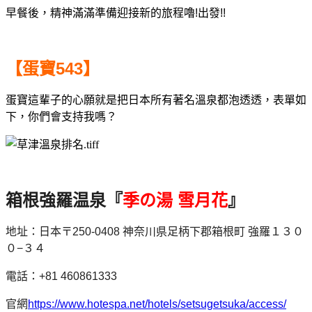
早餐後，精神滿滿準備迎接新的旅程嚕!出發!!
【蛋寶543】
蛋寶這輩子的心願就是把日本所有著名溫泉都泡透透，
表單如
下，你們會支持我嗎？
箱根強羅温泉『
季の湯 雪月花
』
地址：日本〒250-0408 神奈川県足柄下郡箱根町 強羅１３０
０−３４
電話：+81 460861333
官網
https://www.hotespa.net/hotels/setsugetsuka/access/