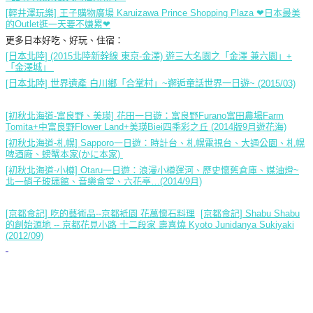
[輕井澤玩樂] 王子購物廣場 Karuizawa Prince Shopping Plaza ❤日本最美
的Outlet逛一天要不嫌累❤
更多日本好吃、好玩、住宿：
[日本北陸] (2015北陸新幹線 東京-金澤) 遊三大名園之「金澤 兼六園」+
「金澤城」
[日本北陸] 世界遺產 白川鄉「合掌村」~邂逅童話世界一日遊~ (2015/03)
[初秋北海道-富良野、美瑛] 花田一日遊：富良野Furano富田農場Farm
Tomita+中富良野Flower Land+美瑛Biei四季彩之丘 (2014版9月遊花海)
[初秋北海道-札幌] Sapporo一日遊：時計台、札幌電視台、大通公園、札幌
啤酒廠、螃蟹本家(かに本家)
[初秋北海道-小樽] Otaru一日遊：浪漫小樽運河、歷史懷舊倉庫、媒油燈~
北一硝子玻璃館、音樂盒堂、六花亭…(2014/9月)
[京都食記] 吃的藝術品--京都袛園 花萬懷石料理
[京都食記] Shabu Shabu
的創始源地 -- 京都花見小路 十二段家 壽喜燒 Kyoto Junidanya Sukiyaki
(2012/09)