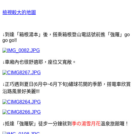
檢視較大的地圖
↓到達「箱根湯本」後，搭乘箱根登山電話號前進「強羅」go
go go!!
↓車廂內也很舒適耶，座位又寬敞。
↓正巧遇到夏日(6月中~6月下旬)繡球花開的季節，搭電車欣賞
沿路風景好美麗!!!
↓抵達「強羅駅」徒步一分鐘就到
季の湯雪月花
溫泉旅館囉！