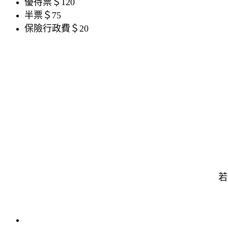
優待票＄120
半票＄75
保險行政費＄20
若